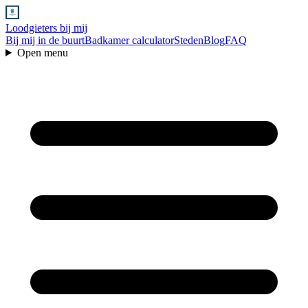
Loodgieters bij mij
Bij mij in de buurt
Badkamer calculator
Steden
Blog
FAQ
Open menu