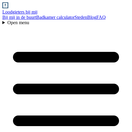
Loodgieters bij mij
Bij mij in de buurt
Badkamer calculator
Steden
Blog
FAQ
Open menu