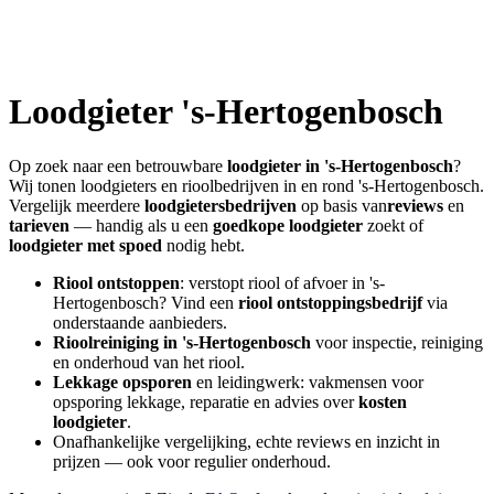
Loodgieter
's-Hertogenbosch
Op zoek naar een betrouwbare
loodgieter in
's-Hertogenbosch
?
Wij tonen loodgieters en rioolbedrijven in en rond
's-Hertogenbosch
.
Vergelijk meerdere
loodgietersbedrijven
op basis van
reviews
en
tarieven
— handig als u een
goedkope loodgieter
zoekt of
loodgieter met spoed
nodig hebt.
Riool ontstoppen
: verstopt riool of afvoer in
's-
Hertogenbosch
? Vind een
riool ontstoppingsbedrijf
via
onderstaande aanbieders.
Rioolreiniging in
's-Hertogenbosch
voor inspectie, reiniging
en onderhoud van het riool.
Lekkage opsporen
en leidingwerk: vakmensen voor
opsporing lekkage, reparatie en advies over
kosten
loodgieter
.
Onafhankelijke vergelijking, echte reviews en inzicht in
prijzen — ook voor regulier onderhoud.