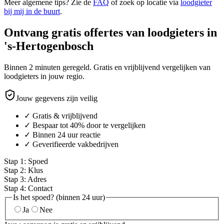
Meer algemene tips? Zie de
FAQ
of zoek op locatie via
loodgieter
bij mij in de buurt
.
Ontvang gratis offertes van loodgieters in
's-Hertogenbosch
Binnen 2 minuten geregeld. Gratis en vrijblijvend vergelijken van
loodgieters in jouw regio.
Jouw gegevens zijn veilig
✓ Gratis & vrijblijvend
✓ Bespaar tot 40% door te vergelijken
✓ Binnen 24 uur reactie
✓ Geverifieerde vakbedrijven
Stap
1
:
Spoed
Stap
2
:
Klus
Stap
3
:
Adres
Stap
4
:
Contact
Is het spoed? (binnen 24 uur)
Ja
Nee