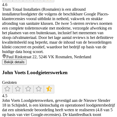
4.6
Trum Totaal Installaties (Rosmalen) is een allround
installateur/loodgieter die volgens de beschikbare Google Places-
klantrecensies vooral uitblinkt in netheid, vakwerk en strakke
afronding van sanitaire klussen. De twee 5-sterren reviews noemen
een complete toiletrenovatie met moderne, verzorgde afwerking en
het plaatsen van een buitenkraan, inclusief het meenemen van
sloop-/afvalmateriaal. Door het lage aantal reviews is het definitieve
kwaliteitsbeeld nog beperkt, maar de inhoud van de beoordelingen
klinkt concreet en positief, waardoor het bedrijf op basis van de
huidige data hoog scoort.
Paul Rinkstraat 22, 5246 VK Rosmalen, Nederland
Bekijk details
John Voets Loodgieterswerken
Gesloten
4.5
John Voets Loodgieterswerken, gevestigd aan de Nieuwe Slender
18 in Schijndel, is een kleinschalig en operationeel loodgietersbedrijf
dat een uitstekende beoordeling heeft weten te realiseren (4.8 van 5
op basis van vier Google-recensies). De klantfeedback toont