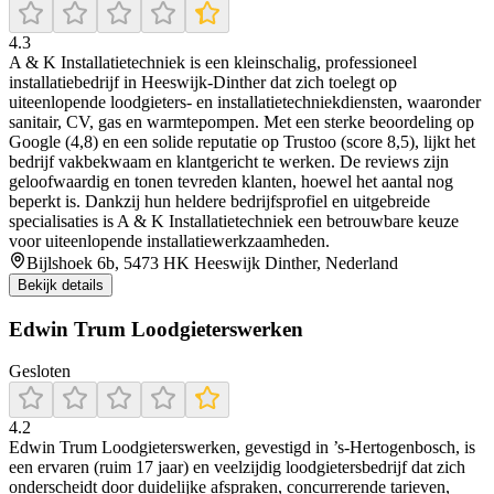
4.3
A & K Installatietechniek is een kleinschalig, professioneel
installatiebedrijf in Heeswijk‑Dinther dat zich toelegt op
uiteenlopende loodgieters- en installatietechniekdiensten, waaronder
sanitair, CV, gas en warmtepompen. Met een sterke beoordeling op
Google (4,8) en een solide reputatie op Trustoo (score 8,5), lijkt het
bedrijf vakbekwaam en klantgericht te werken. De reviews zijn
geloofwaardig en tonen tevreden klanten, hoewel het aantal nog
beperkt is. Dankzij hun heldere bedrijfsprofiel en uitgebreide
specialisaties is A & K Installatietechniek een betrouwbare keuze
voor uiteenlopende installatiewerkzaamheden.
Bijlshoek 6b, 5473 HK Heeswijk Dinther, Nederland
Bekijk details
Edwin Trum Loodgieterswerken
Gesloten
4.2
Edwin Trum Loodgieterswerken, gevestigd in ’s‑Hertogenbosch, is
een ervaren (ruim 17 jaar) en veelzijdig loodgietersbedrijf dat zich
onderscheidt door duidelijke afspraken, concurrerende tarieven,