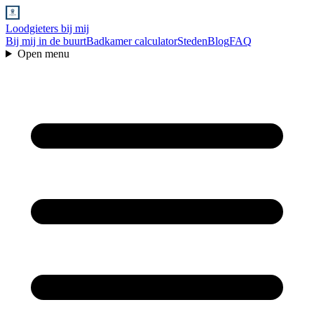
Loodgieters bij mij
Bij mij in de buurt
Badkamer calculator
Steden
Blog
FAQ
Open menu