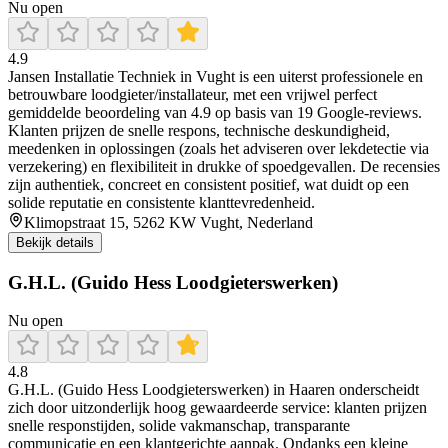
Nu open
4.9
Jansen Installatie Techniek in Vught is een uiterst professionele en
betrouwbare loodgieter/installateur, met een vrijwel perfect
gemiddelde beoordeling van 4.9 op basis van 19 Google‑reviews.
Klanten prijzen de snelle respons, technische deskundigheid,
meedenken in oplossingen (zoals het adviseren over lekdetectie via
verzekering) en flexibiliteit in drukke of spoedgevallen. De recensies
zijn authentiek, concreet en consistent positief, wat duidt op een
solide reputatie en consistente klanttevredenheid.
Klimopstraat 15, 5262 KW Vught, Nederland
Bekijk details
G.H.L. (Guido Hess Loodgieterswerken)
Nu open
4.8
G.H.L. (Guido Hess Loodgieterswerken) in Haaren onderscheidt
zich door uitzonderlijk hoog gewaardeerde service: klanten prijzen
snelle responstijden, solide vakmanschap, transparante
communicatie en een klantgerichte aanpak. Ondanks een kleine