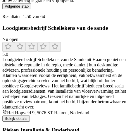
Jouw aanvraag is gratis en vrijblijvend.
Volgende stap
Resultaten
1
-
50
van
64
Loodgietersbedrijf Schellekens van de sande
Nu open
5.0
Loodgietersbedrijf Schellekens van de Sande uit Haaren geniet een
uitstekende reputatie in de regio, mede dankzij hun deskundige
adviezen, professionele houding en persoonlijke benadering.
Klanten waarderen vooral de eerlijkheid, vakbekwaamheid en de
oplossingsgerichte service van het bedrijf, wat blijkt uit louter
positieve Google-reviews. Het familiebedrijf biedt een breed scala
aan loodgietersdiensten, van installatie van vloerverwarming tot het
verhelpen van lekkages. Gezien het natuurlijke en uitgebreid
positieve reviewpatroon, komt het bedrijf bijzonder betrouwbaar en
klantgericht over.
Het Hopveld 9, 5076 ST Haaren, Nederland
Bekijk details
Rieken Installatie & Onderhoud