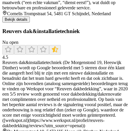
maatwerk (“een echte vakman”, “dienst eerst!”), wat duidt op
betrouwbare en professioneel geleverde service.
Cornelis Trompstraat 54, 5481 GT Schijndel, Nederland
Bekijk details
Reuvers dak&installatietechniek
Nu open
4.5
Reuvers dak&installatietechniek (De Morgenstond 19, Heeswijk
Dinther) wordt op Google beoordeeld met 5 sterren door één klant
die aangeeft heel blij te zijn met een nieuwe dakinstallatie en
benadrukt dat het team hard gewerkt heeft en dat ook zichtbaar is.
Online zijn bovendien (analoog samengestelde) beoordelingen terug
te vinden op Werkspot voor “Reuvers dakbedekking”, waar in 2020
een 5/5 review wordt genoemd voor dakbedekking/dakrenovatie
met complimenten over netheid en professionaliteit. Op basis van
het beperkte aantal reviews is de signalering vooral positief, maar de
onderbouwing is nog relatief dun (zeker op Google), waardoor de
score met enige voorzichtigheid moet worden geïnterpreteerd.
([werkspot.nl](https://www.werkspot.nl/profiel/reuvers-
dakbedekking/reviews?utm_source=openai))