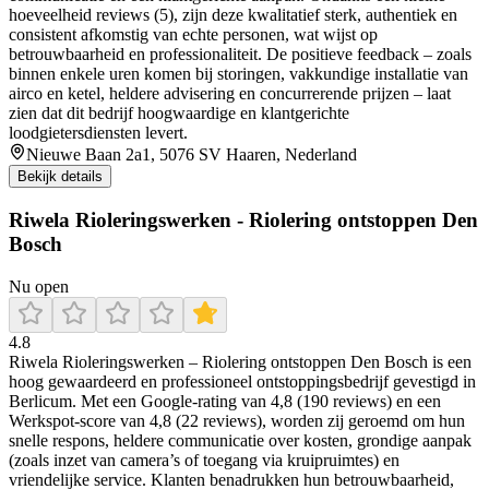
hoeveelheid reviews (5), zijn deze kwalitatief sterk, authentiek en
consistent afkomstig van echte personen, wat wijst op
betrouwbaarheid en professionaliteit. De positieve feedback – zoals
binnen enkele uren komen bij storingen, vakkundige installatie van
airco en ketel, heldere advisering en concurrerende prijzen – laat
zien dat dit bedrijf hoogwaardige en klantgerichte
loodgietersdiensten levert.
Nieuwe Baan 2a1, 5076 SV Haaren, Nederland
Bekijk details
Riwela Rioleringswerken - Riolering ontstoppen Den
Bosch
Nu open
4.8
Riwela Rioleringswerken – Riolering ontstoppen Den Bosch is een
hoog gewaardeerd en professioneel ontstoppingsbedrijf gevestigd in
Berlicum. Met een Google-rating van 4,8 (190 reviews) en een
Werkspot-score van 4,8 (22 reviews), worden zij geroemd om hun
snelle respons, heldere communicatie over kosten, grondige aanpak
(zoals inzet van camera’s of toegang via kruipruimtes) en
vriendelijke service. Klanten benadrukken hun betrouwbaarheid,