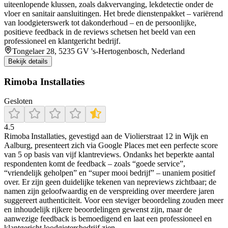
uiteenlopende klussen, zoals dakvervanging, lekdetectie onder de
vloer en sanitair aansluitingen. Het brede dienstenpakket – variërend
van loodgieterswerk tot dakonderhoud – en de persoonlijke,
positieve feedback in de reviews schetsen het beeld van een
professioneel en klantgericht bedrijf.
Tongelaer 28, 5235 GV 's-Hertogenbosch, Nederland
Bekijk details
Rimoba Installaties
Gesloten
4.5
Rimoba Installaties, gevestigd aan de Violierstraat 12 in Wijk en
Aalburg, presenteert zich via Google Places met een perfecte score
van 5 op basis van vijf klantreviews. Ondanks het beperkte aantal
respondenten komt de feedback – zoals “goede service”,
“vriendelijk geholpen” en “super mooi bedrijf” – unaniem positief
over. Er zijn geen duidelijke tekenen van nepreviews zichtbaar; de
namen zijn geloofwaardig en de verspreiding over meerdere jaren
suggereert authenticiteit. Voor een steviger beoordeling zouden meer
en inhoudelijk rijkere beoordelingen gewenst zijn, maar de
aanwezige feedback is bemoedigend en laat een professioneel en
klantgericht loodgietersbedrijf zien.