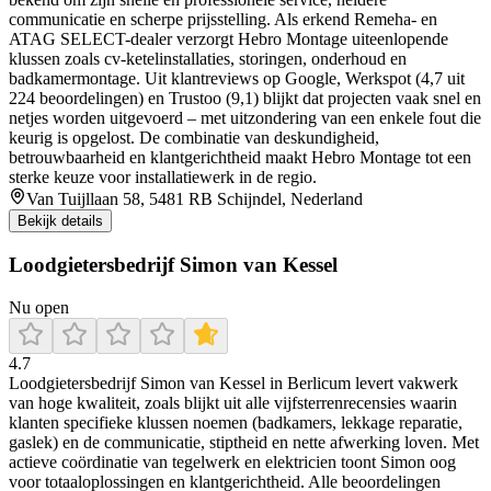
communicatie en scherpe prijsstelling. Als erkend Remeha- en
ATAG SELECT-dealer verzorgt Hebro Montage uiteenlopende
klussen zoals cv-ketelinstallaties, storingen, onderhoud en
badkamermontage. Uit klantreviews op Google, Werkspot (4,7 uit
224 beoordelingen) en Trustoo (9,1) blijkt dat projecten vaak snel en
netjes worden uitgevoerd – met uitzondering van een enkele fout die
keurig is opgelost. De combinatie van deskundigheid,
betrouwbaarheid en klantgerichtheid maakt Hebro Montage tot een
sterke keuze voor installatiewerk in de regio.
Van Tuijllaan 58, 5481 RB Schijndel, Nederland
Bekijk details
Loodgietersbedrijf Simon van Kessel
Nu open
4.7
Loodgietersbedrijf Simon van Kessel in Berlicum levert vakwerk
van hoge kwaliteit, zoals blijkt uit alle vijfsterrenrecensies waarin
klanten specifieke klussen noemen (badkamers, lekkage reparatie,
gaslek) en de communicatie, stiptheid en nette afwerking loven. Met
actieve coördinatie van tegelwerk en elektricien toont Simon oog
voor totaaloplossingen en klantgerichtheid. Alle beoordelingen