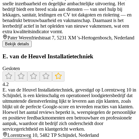
snelle inzetbaarheid en degelijke ambachtelijke uitvoering. Het
bedrijf biedt een breed scala aan diensten — van snel hulp bij
lekkages, sanitair, leidingen en CV tot dakgoten en riolering — en
benadrukt betrouwbaarheid en vakmanschap. Daarnaast is het
leerbedrijf actief in het opleiden van nieuwe vakmensen, wat een
extra kwaliteitsindicator vormt.
Pater Werenfriedstraat 7, 5231 XM 's-Hertogenbosch, Nederland
Bekijk details
E. van de Heuvel Installatietechniek
Gesloten
4.2
E. van de Heuvel Installatietechniek, gevestigd op Lorentzweg 10 in
Schijndel, is een kleinschalig en operationeel loodgietersbedrijf dat
uitmuntende dienstverlening lijkt te leveren aan zijn klanten, zoals
blijkt uit de perfecte Google-score en tevreden reacties van klanten.
Hoewel het aantal reviews beperkt is, weerspiegelen de persoonlijke
en positieve feedbackmomenten een betrouwbare en professionele
aanpak, waardoor dit bedrijf zich onderscheidt door
servicegerichtheid en klantgericht werken.
Lorentzweg 10, 5482 TP Schijndel, Nederland