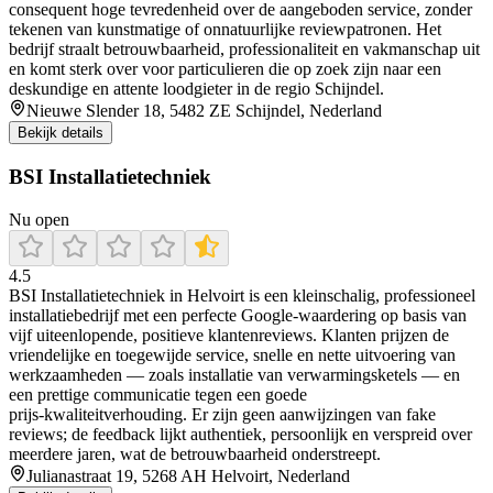
consequent hoge tevredenheid over de aangeboden service, zonder
tekenen van kunstmatige of onnatuurlijke reviewpatronen. Het
bedrijf straalt betrouwbaarheid, professionaliteit en vakmanschap uit
en komt sterk over voor particulieren die op zoek zijn naar een
deskundige en attente loodgieter in de regio Schijndel.
Nieuwe Slender 18, 5482 ZE Schijndel, Nederland
Bekijk details
BSI Installatietechniek
Nu open
4.5
BSI Installatietechniek in Helvoirt is een kleinschalig, professioneel
installatiebedrijf met een perfecte Google‑waardering op basis van
vijf uiteenlopende, positieve klantenreviews. Klanten prijzen de
vriendelijke en toegewijde service, snelle en nette uitvoering van
werkzaamheden — zoals installatie van verwarmingsketels — en
een prettige communicatie tegen een goede
prijs‑kwaliteitverhouding. Er zijn geen aanwijzingen van fake
reviews; de feedback lijkt authentiek, persoonlijk en verspreid over
meerdere jaren, wat de betrouwbaarheid onderstreept.
Julianastraat 19, 5268 AH Helvoirt, Nederland