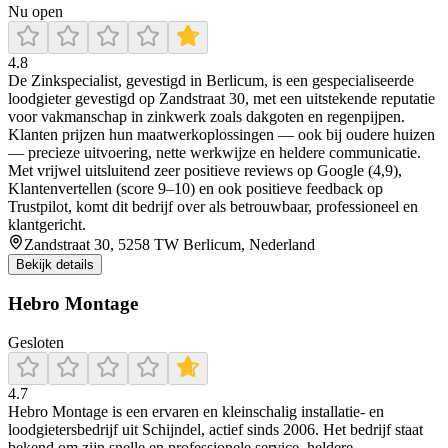
Nu open
4.8
De Zinkspecialist, gevestigd in Berlicum, is een gespecialiseerde
loodgieter gevestigd op Zandstraat 30, met een uitstekende reputatie
voor vakmanschap in zinkwerk zoals dakgoten en regenpijpen.
Klanten prijzen hun maatwerkoplossingen — ook bij oudere huizen
— precieze uitvoering, nette werkwijze en heldere communicatie.
Met vrijwel uitsluitend zeer positieve reviews op Google (4,9),
Klantenvertellen (score 9–10) en ook positieve feedback op
Trustpilot, komt dit bedrijf over als betrouwbaar, professioneel en
klantgericht.
Zandstraat 30, 5258 TW Berlicum, Nederland
Bekijk details
Hebro Montage
Gesloten
4.7
Hebro Montage is een ervaren en kleinschalig installatie- en
loodgietersbedrijf uit Schijndel, actief sinds 2006. Het bedrijf staat
bekend om zijn snelle en professionele service, heldere