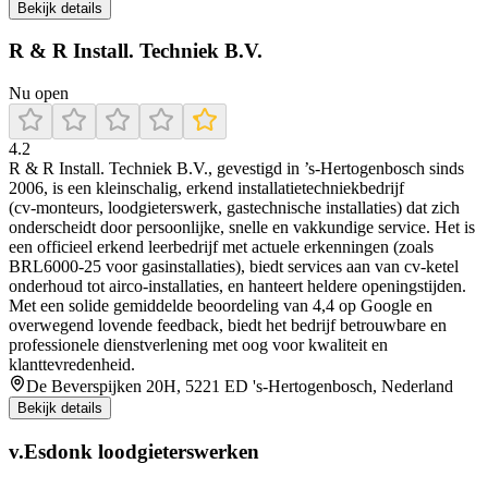
Bekijk details
R & R Install. Techniek B.V.
Nu open
4.2
R & R Install. Techniek B.V., gevestigd in ’s‑Hertogenbosch sinds
2006, is een kleinschalig, erkend installatietechniekbedrijf
(cv‑monteurs, loodgieterswerk, gastechnische installaties) dat zich
onderscheidt door persoonlijke, snelle en vakkundige service. Het is
een officieel erkend leerbedrijf met actuele erkenningen (zoals
BRL6000‑25 voor gasinstallaties), biedt services aan van cv-ketel
onderhoud tot airco‑installaties, en hanteert heldere openingstijden.
Met een solide gemiddelde beoordeling van 4,4 op Google en
overwegend lovende feedback, biedt het bedrijf betrouwbare en
professionele dienstverlening met oog voor kwaliteit en
klanttevredenheid.
De Beverspijken 20H, 5221 ED 's-Hertogenbosch, Nederland
Bekijk details
v.Esdonk loodgieterswerken