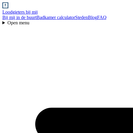
Loodgieters bij mij
Bij mij in de buurt
Badkamer calculator
Steden
Blog
FAQ
Open menu