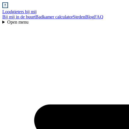
Loodgieters bij mij
Bij mij in de buurt
Badkamer calculator
Steden
Blog
FAQ
Open menu