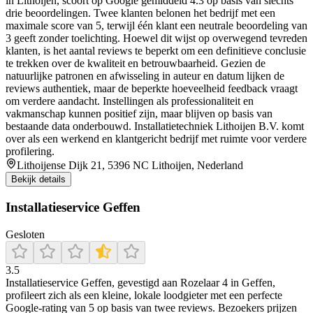
in Lithoijen, scoort op Google gemiddeld 4.3 op basis van slechts
drie beoordelingen. Twee klanten belonen het bedrijf met een
maximale score van 5, terwijl één klant een neutrale beoordeling van
3 geeft zonder toelichting. Hoewel dit wijst op overwegend tevreden
klanten, is het aantal reviews te beperkt om een definitieve conclusie
te trekken over de kwaliteit en betrouwbaarheid. Gezien de
natuurlijke patronen en afwisseling in auteur en datum lijken de
reviews authentiek, maar de beperkte hoeveelheid feedback vraagt
om verdere aandacht. Instellingen als professionaliteit en
vakmanschap kunnen positief zijn, maar blijven op basis van
bestaande data onderbouwd. Installatietechniek Lithoijen B.V. komt
over als een werkend en klantgericht bedrijf met ruimte voor verdere
profilering.
Lithoijense Dijk 21, 5396 NC Lithoijen, Nederland
Bekijk details
Installatieservice Geffen
Gesloten
3.5
Installatieservice Geffen, gevestigd aan Rozelaar 4 in Geffen,
profileert zich als een kleine, lokale loodgieter met een perfecte
Google-rating van 5 op basis van twee reviews. Bezoekers prijzen