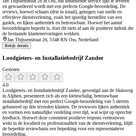
Jan Thijssenstraat 26 in Oss, dat uitstekende service lijkt te leveren
en gewaardeerd wordt met een perfecte Google-beoordeling. De
reviews, hoewel schaars (drie in totaal), getuigen van snelle en
effectieve dienstverlening, zoals het spoedig herstellen van een
gaslek, en lijken authentiek en betrouwbaar. Hoewel het aantal
beoordelingen beperkt is, doet dit niets af aan de positieve indruk die
de bestaande klantenervaringen wekken.
Jan Thijssenstraat 26, 5348 RN Oss, Nederland
Bekijk details
Loodgieters- en Installatiebedrijf Zandee
Gesloten
4.0
Loodgieters‑ en Installatiebedrijf Zandee, gevestigd aan de Sluisweg
in Alphen, presenteert zich als een kleinschalig, betrouwbaar
installatiebedrijf met een perfect Google‑beoordeling van 5 sterren
gebaseerd op drie tevreden klanten. De reviewers lijken authentiek
en vormen een natuurlijke verdeling over tijd, wat wijst op oprechte
feedback. Hoewel deze consistent positieve respons vertrouwen
wekt in de kwaliteit en professionaliteit van de dienstverlening, blijft
de beperkte reviewbasis een beperking voor een representatieve
beoordeling.