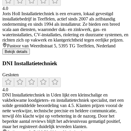
4.0
Joris Holl Installatietechniek is een ervaren, lokaal gevestigd
installatiebedrijf in Teeffelen, actief sinds 2007 als zelfstandig
onderneming en sinds 1994 als installateur. Ze bieden een breed
scala aan diensten, waaronder dak- en zinkwerk, gas- en
waterinstallaties, CV-installaties, riolering en duurzame systemen, en
richten zich op vakwerk en klantgerichtheid tegen eerlijke prijzen.
Pastoor van Weerdtstraat 5, 5395 TG Teeffelen, Nederland
Bekijk details
DNI Installatietechniek
Gesloten
4.0
DNI Installatietechniek in Uden lijkt een kleinschalige en
vakbekwame loodgieters- en installatietechniek specialist, met een
solide gemiddelde beoordeling van 4.5. Klanten prijzen vooral de
nette werkwijze, technische precisie en heldere communicatie,
terwijl één klacht wijst op verbetering in de nazorg. Door het
beperkte aantal reviews blijft het adviesniveau gematigd positief,
maar het registreert duidelijk tevreden klanten.