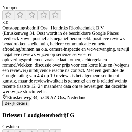
Nu open
3.0
Ontstoppingsbedrijf Oss | Hendriks Riooltechniek B.V.
(Etruskenweg 34, Oss) wordt in de beschikbare Google Places
feedback zowel positief als negatief beoordeeld: positieve reviews
benadrukken snelle hulp, heldere communicatie en nette
afronding/ruimen na o.a. camera-inspectie en wc-vervanging, terwijl
negatieve reviews wijzen op serieuze service- en
opleveringsproblemen zoals te laat komen, achtergelaten
rommel/vlekken, discussie over prijs voor een korte klus en (volgens
een reviewer) uitblijvende reactie na contact. Met een gemiddelde
Google rating van 4.4 op 19 reviews is het algemene sentiment
gunstig, maar de reviewkwaliteit is gemengd en er is relatief weinig
recente (laatste 12–24 maanden) data om te bevestigen dat dezelfde
werkwijze structureel is.
Etruskenweg 34, 5349 AZ Oss, Nederland
Bekijk details
Driessen Loodgietersbedrijf G
Gesloten