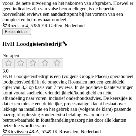
vooral de nette uitvoering en het nakomen van afspraken. Hoewel er
geen indicaties zijn van valse beoordelingen, is de beperkte
hoeveelheid reviews een aandachtspunt bij het vormen van een
compleet en betrouwbaar oordeel.
Rozelaar 4, 5386 ER Geffen, Nederland
Bekijk details
HvH Loodgietersbedrijf🔧
Nu open
3.0
HvH Loodgietersbedrijf is een (volgens Google Places) operationeel
loodgietersbedrijf in de omgeving Rosmalen met een gemiddeld
cijfer van 3,3 op basis van 7 reviews. In de positieve klantervaringen
komt vooral snelheid, vriendelijkheid/kundigheid en nette
afhandeling naar voren, inclusief onderhoudsadvies. De keerzijde is
dat er ten minste één duidelijke, procesmatige klacht bestaat over
lekkage na installatie en het gebrek aan (volgens de klant) passende
nazorg of oplossing zonder extra betaling, waardoor de
betrouwbaarheid in foutafhandeling/nazorg niet door alle klanten
hetzelfde wordt ervaren.
Kievitsven 48-A, 5249 JK Rosmalen, Nederland