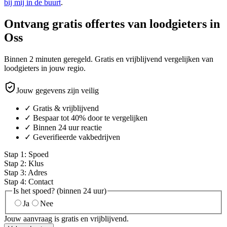
bij mij in de buurt
.
Ontvang gratis offertes van loodgieters in
Oss
Binnen 2 minuten geregeld. Gratis en vrijblijvend vergelijken van
loodgieters in jouw regio.
Jouw gegevens zijn veilig
✓ Gratis & vrijblijvend
✓ Bespaar tot 40% door te vergelijken
✓ Binnen 24 uur reactie
✓ Geverifieerde vakbedrijven
Stap
1
:
Spoed
Stap
2
:
Klus
Stap
3
:
Adres
Stap
4
:
Contact
Is het spoed? (binnen 24 uur)
Ja
Nee
Jouw aanvraag is gratis en vrijblijvend.