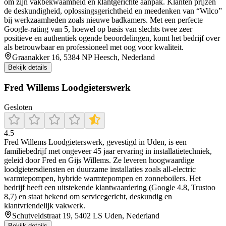
om zijn vakbekwaamheid en klantgerichte aanpak. Klanten prijzen
de deskundigheid, oplossingsgerichtheid en meedenken van “Wilco”
bij werkzaamheden zoals nieuwe badkamers. Met een perfecte
Google-rating van 5, hoewel op basis van slechts twee zeer
positieve en authentiek ogende beoordelingen, komt het bedrijf over
als betrouwbaar en professioneel met oog voor kwaliteit.
Graanakker 16, 5384 NP Heesch, Nederland
Bekijk details
Fred Willems Loodgieterswerk
Gesloten
4.5
Fred Willems Loodgieterswerk, gevestigd in Uden, is een
familiebedrijf met ongeveer 45 jaar ervaring in installatietechniek,
geleid door Fred en Gijs Willems. Ze leveren hoogwaardige
loodgietersdiensten en duurzame installaties zoals all-electric
warmtepompen, hybride warmtepompen en zonneboilers. Het
bedrijf heeft een uitstekende klantwaardering (Google 4.8, Trustoo
8,7) en staat bekend om servicegericht, deskundig en
klantvriendelijk vakwerk.
Schutveldstraat 19, 5402 LS Uden, Nederland
Bekijk details