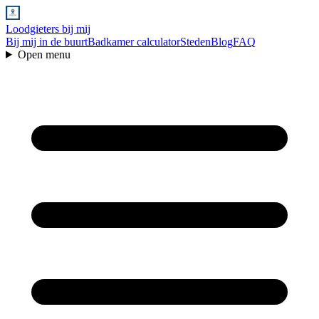
Loodgieters bij mij
Bij mij in de buurt
Badkamer calculator
Steden
Blog
FAQ
Open menu