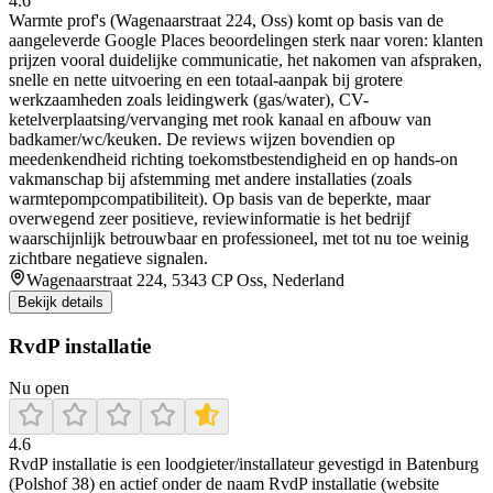
4.6
Warmte prof's (Wagenaarstraat 224, Oss) komt op basis van de
aangeleverde Google Places beoordelingen sterk naar voren: klanten
prijzen vooral duidelijke communicatie, het nakomen van afspraken,
snelle en nette uitvoering en een totaal-aanpak bij grotere
werkzaamheden zoals leidingwerk (gas/water), CV-
ketelverplaatsing/vervanging met rook kanaal en afbouw van
badkamer/wc/keuken. De reviews wijzen bovendien op
meedenkendheid richting toekomstbestendigheid en op hands-on
vakmanschap bij afstemming met andere installaties (zoals
warmtepompcompatibiliteit). Op basis van de beperkte, maar
overwegend zeer positieve, reviewinformatie is het bedrijf
waarschijnlijk betrouwbaar en professioneel, met tot nu toe weinig
zichtbare negatieve signalen.
Wagenaarstraat 224, 5343 CP Oss, Nederland
Bekijk details
RvdP installatie
Nu open
4.6
RvdP installatie is een loodgieter/installateur gevestigd in Batenburg
(Polshof 38) en actief onder de naam RvdP installatie (website