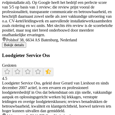
rvdpinstallatie.nl). Op Google heeft het bedrijf een perfecte score
van 5/5 op basis van 1 review; die review prijst vooral de
professionaliteit, transparante communicatie en betrouwbaarheid, en
beschrijft daarnaast zowel snelle als zeer vakkundige uitvoering van
o.a. CV-ketel/leidingwerk en aanvullende installatiewerkzaamheden
zoals riolering en wc-units. Met slechts één review is de scorebelofte
positief, maar nog niet breed onderbouwd door meerdere
onafhankelijke ervaringen.
Polshof 38, 6634 AS Batenburg, Nederland
Bekijk details
Loodgieter Service Oss
Gesloten
4.5
Loodgieter Service Oss, geleid door Gerard van Lieshout en sinds
december 2007 actief, is een ervaren en professioneel
loodgietersbedrijf in Oss dat bekendstaat om zijn snelle, vakkundige
aanpak en oplossingsgericht werken bij lekkages, verstopte
leidingen en overige loodgietersklussen; reviews benadrukken de
betrouwbaarheid, kwaliteit en klantgerichtheid, hoewel tarieven iets
hoger kunnen uitvallen dan gemiddeld.