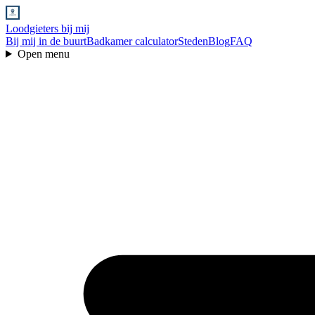
Loodgieters bij mij
Bij mij in de buurt
Badkamer calculator
Steden
Blog
FAQ
Open menu