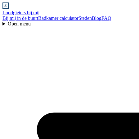
Loodgieters bij mij
Bij mij in de buurt
Badkamer calculator
Steden
Blog
FAQ
Open menu