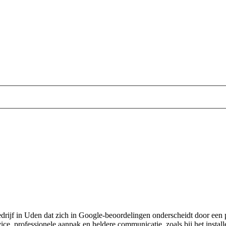
drijf in Uden dat zich in Google-beoordelingen onderscheidt door een pe
vice, professionele aanpak en heldere communicatie, zoals bij het insta