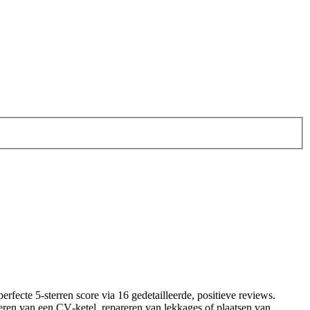
rfecte 5‑sterren score via 16 gedetailleerde, positieve reviews.
lleren van een CV‑ketel, repareren van lekkages of plaatsen van