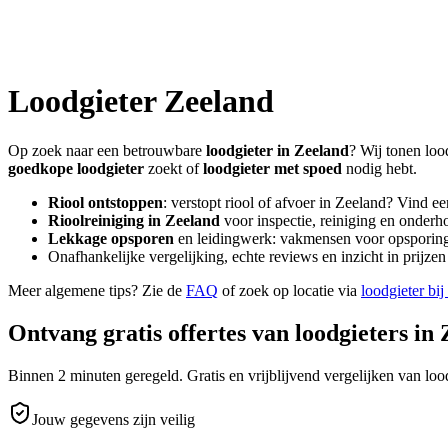
Loodgieter
Zeeland
Op zoek naar een betrouwbare
loodgieter in
Zeeland
? Wij tonen loo
goedkope loodgieter
zoekt of
loodgieter met spoed
nodig hebt.
Riool ontstoppen
: verstopt riool of afvoer in
Zeeland
? Vind ee
Rioolreiniging in
Zeeland
voor inspectie, reiniging en onderho
Lekkage opsporen
en leidingwerk: vakmensen voor opsporing 
Onafhankelijke vergelijking, echte reviews en inzicht in prijz
Meer algemene tips? Zie de
FAQ
of zoek op locatie via
loodgieter bij
Ontvang gratis offertes van loodgieters in
Binnen 2 minuten geregeld. Gratis en vrijblijvend vergelijken van lood
Jouw gegevens zijn veilig