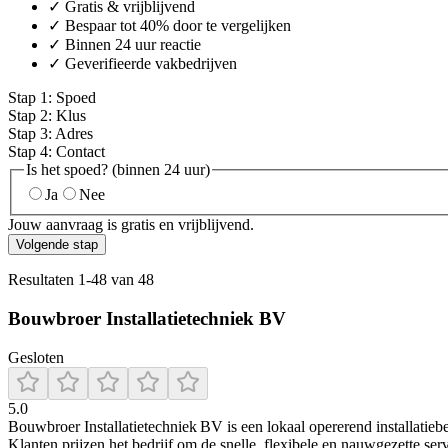
✓ Gratis & vrijblijvend
✓ Bespaar tot 40% door te vergelijken
✓ Binnen 24 uur reactie
✓ Geverifieerde vakbedrijven
Stap
1
:
Spoed
Stap
2
:
Klus
Stap
3
:
Adres
Stap
4
:
Contact
Is het spoed? (binnen 24 uur)
Ja
Nee
Jouw aanvraag is gratis en vrijblijvend.
Volgende stap
Resultaten
1
-
48
van
48
Bouwbroer Installatietechniek BV
Gesloten
5.0
Bouwbroer Installatietechniek BV is een lokaal opererend installatiebe
Klanten prijzen het bedrijf om de snelle, flexibele en nauwgezette ser