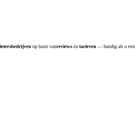
ietersbedrijven
op basis van
reviews
en
tarieven
— handig als u een