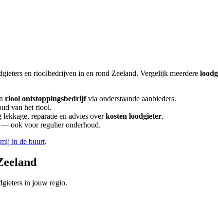
dgieters en rioolbedrijven in en rond
Zeeland
. Vergelijk meerdere
loodg
n
riool ontstoppingsbedrijf
via onderstaande aanbieders.
ud van het riool.
lekkage, reparatie en advies over
kosten loodgieter
.
en — ook voor regulier onderhoud.
 mij in de buurt
.
Zeeland
gieters in jouw regio.