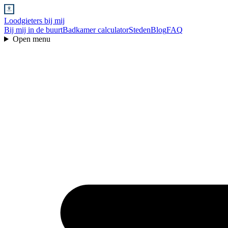
Loodgieters bij mij
Bij mij in de buurt
Badkamer calculator
Steden
Blog
FAQ
Open menu