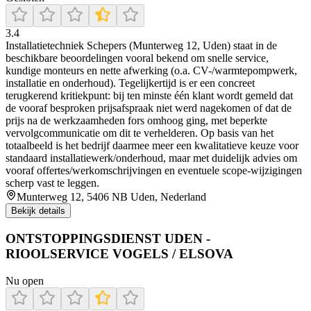
3.4
Installatietechniek Schepers (Munterweg 12, Uden) staat in de
beschikbare beoordelingen vooral bekend om snelle service,
kundige monteurs en nette afwerking (o.a. CV-/warmtepompwerk,
installatie en onderhoud). Tegelijkertijd is er een concreet
terugkerend kritiekpunt: bij ten minste één klant wordt gemeld dat
de vooraf besproken prijsafspraak niet werd nagekomen of dat de
prijs na de werkzaamheden fors omhoog ging, met beperkte
vervolgcommunicatie om dit te verhelderen. Op basis van het
totaalbeeld is het bedrijf daarmee meer een kwalitatieve keuze voor
standaard installatiewerk/onderhoud, maar met duidelijk advies om
vooraf offertes/werkomschrijvingen en eventuele scope-wijzigingen
scherp vast te leggen.
Munterweg 12, 5406 NB Uden, Nederland
Bekijk details
ONTSTOPPINGSDIENST UDEN -
RIOOLSERVICE VOGELS / ELSOVA
Nu open