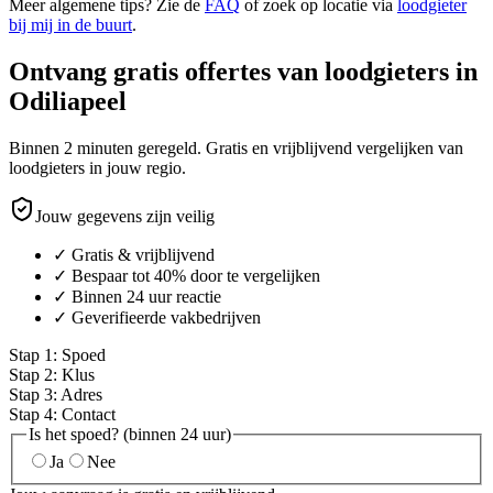
Meer algemene tips? Zie de
FAQ
of zoek op locatie via
loodgieter
bij mij in de buurt
.
Ontvang gratis offertes van loodgieters in
Odiliapeel
Binnen 2 minuten geregeld. Gratis en vrijblijvend vergelijken van
loodgieters in jouw regio.
Jouw gegevens zijn veilig
✓ Gratis & vrijblijvend
✓ Bespaar tot 40% door te vergelijken
✓ Binnen 24 uur reactie
✓ Geverifieerde vakbedrijven
Stap
1
:
Spoed
Stap
2
:
Klus
Stap
3
:
Adres
Stap
4
:
Contact
Is het spoed? (binnen 24 uur)
Ja
Nee