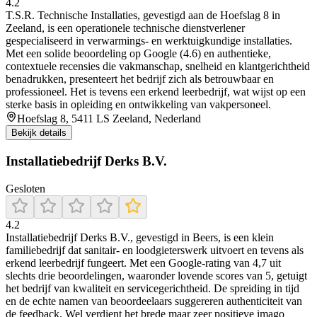
4.2
T.S.R. Technische Installaties, gevestigd aan de Hoefslag 8 in
Zeeland, is een operationele technische dienstverlener
gespecialiseerd in verwarmings- en werktuigkundige installaties.
Met een solide beoordeling op Google (4.6) en authentieke,
contextuele recensies die vakmanschap, snelheid en klantgerichtheid
benadrukken, presenteert het bedrijf zich als betrouwbaar en
professioneel. Het is tevens een erkend leerbedrijf, wat wijst op een
sterke basis in opleiding en ontwikkeling van vakpersoneel.
Hoefslag 8, 5411 LS Zeeland, Nederland
Bekijk details
Installatiebedrijf Derks B.V.
Gesloten
4.2
Installatiebedrijf Derks B.V., gevestigd in Beers, is een klein
familiebedrijf dat sanitair- en loodgieterswerk uitvoert en tevens als
erkend leerbedrijf fungeert. Met een Google-rating van 4,7 uit
slechts drie beoordelingen, waaronder lovende scores van 5, getuigt
het bedrijf van kwaliteit en servicegerichtheid. De spreiding in tijd
en de echte namen van beoordeelaars suggereren authenticiteit van
de feedback. Wel verdient het brede maar zeer positieve imago