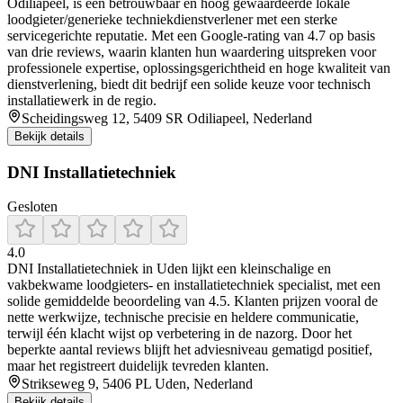
Odiliapeel, is een betrouwbaar en hoog gewaardeerde lokale
loodgieter/generieke techniekdienstverlener met een sterke
servicegerichte reputatie. Met een Google-rating van 4.7 op basis
van drie reviews, waarin klanten hun waardering uitspreken voor
professionele expertise, oplossingsgerichtheid en hoge kwaliteit van
dienstverlening, biedt dit bedrijf een solide keuze voor technisch
installatiewerk in de regio.
Scheidingsweg 12, 5409 SR Odiliapeel, Nederland
Bekijk details
DNI Installatietechniek
Gesloten
4.0
DNI Installatietechniek in Uden lijkt een kleinschalige en
vakbekwame loodgieters- en installatietechniek specialist, met een
solide gemiddelde beoordeling van 4.5. Klanten prijzen vooral de
nette werkwijze, technische precisie en heldere communicatie,
terwijl één klacht wijst op verbetering in de nazorg. Door het
beperkte aantal reviews blijft het adviesniveau gematigd positief,
maar het registreert duidelijk tevreden klanten.
Strikseweg 9, 5406 PL Uden, Nederland
Bekijk details