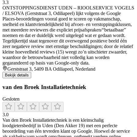
3.3
ONTSTOPPINGSDIENST UDEN – RIOOLSERVICE VOGELS
/ ELSOVA (Gerststraat 3, Odiliapeel) lijkt volgens de Google
Places-beoordelingen vooral goed te scoren op vakmanschap,
snelheid en klantvriendelijkheid bij afvoer- en verstoppingsklussen,
met meerdere reviewers die expliciet prijsafspraken/“betaalbaar”
noemen en dat er duidelijk werd uitgelegd wat er gedaan wordt.
Tegelijkertijd staat tegenover dit overwegend positieve beeld één
zeer negatieve review met ernstige beschuldigingen; door de relatief
kleine hoeveelheid reviews (15) weegt zo’n uitschieter zwaarder,
waardoor de betrouwbaarheid niet volledig kan worden
gegarandeerd op basis van Google-only data.
Gerststraat 3, 5409 BA Odiliapeel, Nederland
Bekijk details
van den Broek Installatietechniek
Gesloten
3.0
Van den Broek Installatietechniek is een kleinschalig
loodgietersbedrijf in Uden (Den Akker 19) met een perfecte
beoordeling van één tevreden klant op Google. Hoewel de service
als vakbekwaam wordt omschreven, ontbreekt verdere online