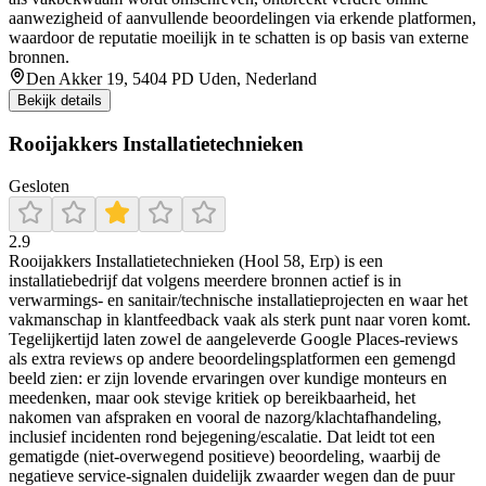
aanwezigheid of aanvullende beoordelingen via erkende platformen,
waardoor de reputatie moeilijk in te schatten is op basis van externe
bronnen.
Den Akker 19, 5404 PD Uden, Nederland
Bekijk details
Rooijakkers Installatietechnieken
Gesloten
2.9
Rooijakkers Installatietechnieken (Hool 58, Erp) is een
installatiebedrijf dat volgens meerdere bronnen actief is in
verwarmings- en sanitair/technische installatieprojecten en waar het
vakmanschap in klantfeedback vaak als sterk punt naar voren komt.
Tegelijkertijd laten zowel de aangeleverde Google Places-reviews
als extra reviews op andere beoordelingsplatformen een gemengd
beeld zien: er zijn lovende ervaringen over kundige monteurs en
meedenken, maar ook stevige kritiek op bereikbaarheid, het
nakomen van afspraken en vooral de nazorg/klachtafhandeling,
inclusief incidenten rond bejegening/escalatie. Dat leidt tot een
gematigde (niet-overwegend positieve) beoordeling, waarbij de
negatieve service-signalen duidelijk zwaarder wegen dan de puur