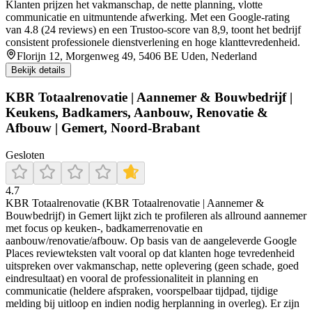
Klanten prijzen het vakmanschap, de nette planning, vlotte
communicatie en uitmuntende afwerking. Met een Google-rating
van 4.8 (24 reviews) en een Trustoo-score van 8,9, toont het bedrijf
consistent professionele dienstverlening en hoge klanttevredenheid.
Florijn 12, Morgenweg 49, 5406 BE Uden, Nederland
Bekijk details
KBR Totaalrenovatie | Aannemer & Bouwbedrijf |
Keukens, Badkamers, Aanbouw, Renovatie &
Afbouw | Gemert, Noord-Brabant
Gesloten
4.7
KBR Totaalrenovatie (KBR Totaalrenovatie | Aannemer &
Bouwbedrijf) in Gemert lijkt zich te profileren als allround aannemer
met focus op keuken-, badkamerrenovatie en
aanbouw/renovatie/afbouw. Op basis van de aangeleverde Google
Places reviewteksten valt vooral op dat klanten hoge tevredenheid
uitspreken over vakmanschap, nette oplevering (geen schade, goed
eindresultaat) en vooral de professionaliteit in planning en
communicatie (heldere afspraken, voorspelbaar tijdpad, tijdige
melding bij uitloop en indien nodig herplanning in overleg). Er zijn