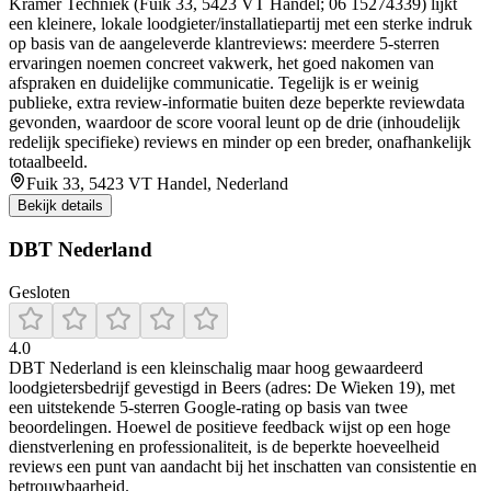
Kramer Techniek (Fuik 33, 5423 VT Handel; 06 15274339) lijkt
een kleinere, lokale loodgieter/installatiepartij met een sterke indruk
op basis van de aangeleverde klantreviews: meerdere 5-sterren
ervaringen noemen concreet vakwerk, het goed nakomen van
afspraken en duidelijke communicatie. Tegelijk is er weinig
publieke, extra review-informatie buiten deze beperkte reviewdata
gevonden, waardoor de score vooral leunt op de drie (inhoudelijk
redelijk specifieke) reviews en minder op een breder, onafhankelijk
totaalbeeld.
Fuik 33, 5423 VT Handel, Nederland
Bekijk details
DBT Nederland
Gesloten
4.0
DBT Nederland is een kleinschalig maar hoog gewaardeerd
loodgietersbedrijf gevestigd in Beers (adres: De Wieken 19), met
een uitstekende 5‑sterren Google‑rating op basis van twee
beoordelingen. Hoewel de positieve feedback wijst op een hoge
dienstverlening en professionaliteit, is de beperkte hoeveelheid
reviews een punt van aandacht bij het inschatten van consistentie en
betrouwbaarheid.