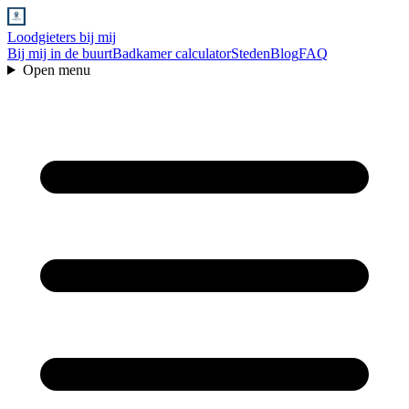
Loodgieters bij mij
Bij mij in de buurt
Badkamer calculator
Steden
Blog
FAQ
Open menu