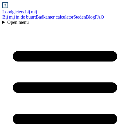
Loodgieters bij mij
Bij mij in de buurt
Badkamer calculator
Steden
Blog
FAQ
Open menu