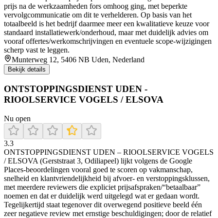
prijs na de werkzaamheden fors omhoog ging, met beperkte
vervolgcommunicatie om dit te verhelderen. Op basis van het
totaalbeeld is het bedrijf daarmee meer een kwalitatieve keuze voor
standaard installatiewerk/onderhoud, maar met duidelijk advies om
vooraf offertes/werkomschrijvingen en eventuele scope-wijzigingen
scherp vast te leggen.
Munterweg 12, 5406 NB Uden, Nederland
Bekijk details
ONTSTOPPINGSDIENST UDEN -
RIOOLSERVICE VOGELS / ELSOVA
Nu open
3.3
ONTSTOPPINGSDIENST UDEN – RIOOLSERVICE VOGELS
/ ELSOVA (Gerststraat 3, Odiliapeel) lijkt volgens de Google
Places-beoordelingen vooral goed te scoren op vakmanschap,
snelheid en klantvriendelijkheid bij afvoer- en verstoppingsklussen,
met meerdere reviewers die expliciet prijsafspraken/“betaalbaar”
noemen en dat er duidelijk werd uitgelegd wat er gedaan wordt.
Tegelijkertijd staat tegenover dit overwegend positieve beeld één
zeer negatieve review met ernstige beschuldigingen; door de relatief