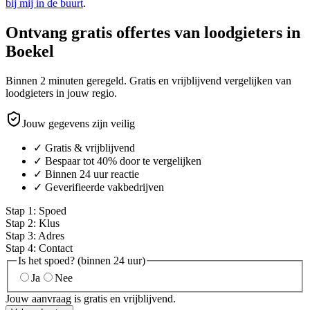
bij mij in de buurt
.
Ontvang gratis offertes van loodgieters in
Boekel
Binnen 2 minuten geregeld. Gratis en vrijblijvend vergelijken van
loodgieters in jouw regio.
Jouw gegevens zijn veilig
✓ Gratis & vrijblijvend
✓ Bespaar tot 40% door te vergelijken
✓ Binnen 24 uur reactie
✓ Geverifieerde vakbedrijven
Stap
1
:
Spoed
Stap
2
:
Klus
Stap
3
:
Adres
Stap
4
:
Contact
Is het spoed? (binnen 24 uur)
Ja
Nee
Jouw aanvraag is gratis en vrijblijvend.