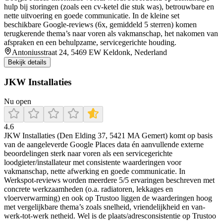
hulp bij storingen (zoals een cv-ketel die stuk was), betrouwbare en
nette uitvoering en goede communicatie. In de kleine set
beschikbare Google-reviews (6x, gemiddeld 5 sterren) komen
terugkerende thema’s naar voren als vakmanschap, het nakomen van
afspraken en een behulpzame, servicegerichte houding.
Antoniusstraat 24, 5469 EW Keldonk, Nederland
Bekijk details
JKW Installaties
Nu open
4.6
JKW Installaties (Den Elding 37, 5421 MA Gemert) komt op basis
van de aangeleverde Google Places data én aanvullende externe
beoordelingen sterk naar voren als een servicegerichte
loodgieter/installateur met consistente waarderingen voor
vakmanschap, nette afwerking en goede communicatie. In
Werkspot-reviews worden meerdere 5/5 ervaringen beschreven met
concrete werkzaamheden (o.a. radiatoren, lekkages en
vloerverwarming) en ook op Trustoo liggen de waarderingen hoog
met vergelijkbare thema’s zoals snelheid, vriendelijkheid en van-
werk-tot-werk netheid. Wel is de plaats/adresconsistentie op Trustoo