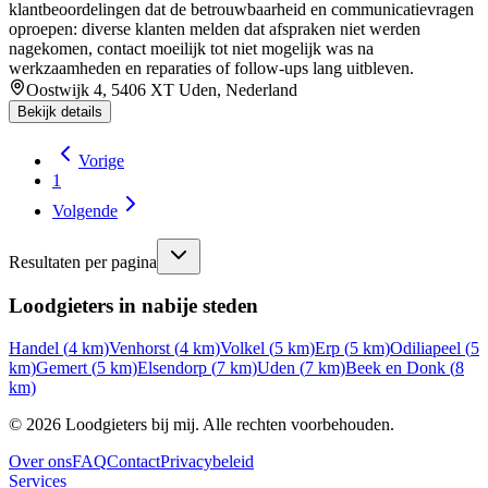
klantbeoordelingen dat de betrouwbaarheid en communicatievragen
oproepen: diverse klanten melden dat afspraken niet werden
nagekomen, contact moeilijk tot niet mogelijk was na
werkzaamheden en reparaties of follow-ups lang uitbleven.
Oostwijk 4, 5406 XT Uden, Nederland
Bekijk details
Vorige
1
Volgende
Resultaten per pagina
Loodgieters in nabije steden
Handel
(
4
km)
Venhorst
(
4
km)
Volkel
(
5
km)
Erp
(
5
km)
Odiliapeel
(
5
km)
Gemert
(
5
km)
Elsendorp
(
7
km)
Uden
(
7
km)
Beek en Donk
(
8
km)
©
2026
Loodgieters bij mij. Alle rechten voorbehouden.
Over ons
FAQ
Contact
Privacybeleid
Services