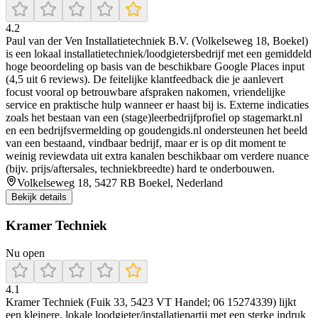
4.2
Paul van der Ven Installatietechniek B.V. (Volkelseweg 18, Boekel)
is een lokaal installatietechniek/loodgietersbedrijf met een gemiddeld
hoge beoordeling op basis van de beschikbare Google Places input
(4,5 uit 6 reviews). De feitelijke klantfeedback die je aanlevert
focust vooral op betrouwbare afspraken nakomen, vriendelijke
service en praktische hulp wanneer er haast bij is. Externe indicaties
zoals het bestaan van een (stage)leerbedrijfprofiel op stagemarkt.nl
en een bedrijfsvermelding op goudengids.nl ondersteunen het beeld
van een bestaand, vindbaar bedrijf, maar er is op dit moment te
weinig reviewdata uit extra kanalen beschikbaar om verdere nuance
(bijv. prijs/aftersales, techniekbreedte) hard te onderbouwen.
Volkelseweg 18, 5427 RB Boekel, Nederland
Bekijk details
Kramer Techniek
Nu open
4.1
Kramer Techniek (Fuik 33, 5423 VT Handel; 06 15274339) lijkt
een kleinere, lokale loodgieter/installatiepartij met een sterke indruk