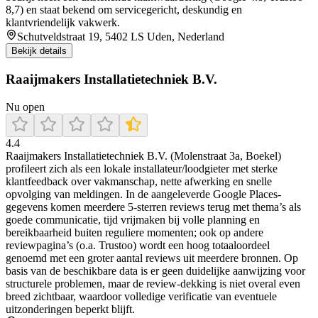
8,7) en staat bekend om servicegericht, deskundig en
klantvriendelijk vakwerk.
Schutveldstraat 19, 5402 LS Uden, Nederland
Bekijk details
Raaijmakers Installatietechniek B.V.
Nu open
4.4
Raaijmakers Installatietechniek B.V. (Molenstraat 3a, Boekel)
profileert zich als een lokale installateur/loodgieter met sterke
klantfeedback over vakmanschap, nette afwerking en snelle
opvolging van meldingen. In de aangeleverde Google Places-
gegevens komen meerdere 5-sterren reviews terug met thema’s als
goede communicatie, tijd vrijmaken bij volle planning en
bereikbaarheid buiten reguliere momenten; ook op andere
reviewpagina’s (o.a. Trustoo) wordt een hoog totaaloordeel
genoemd met een groter aantal reviews uit meerdere bronnen. Op
basis van de beschikbare data is er geen duidelijke aanwijzing voor
structurele problemen, maar de review-dekking is niet overal even
breed zichtbaar, waardoor volledige verificatie van eventuele
uitzonderingen beperkt blijft.