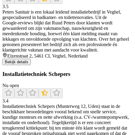
3.5
Peters Sanitair is een lokaal leidend installatiebedrijf in Veghel,
gespecialiseerd in badkamer- en toiletrenovaties. Uit de
Google‑reviews blijkt dat Ruud Peters door klanten wordt
gewaardeerd om zijn vakmanschap, nauwkeurigheid en
meedenkende houding, hoewel één klant melding maakt van
lekkages en onvoldoende opvolging van klachten. Over het geheel
genomen presenteert het bedrijf zich als een professionele én
klantgerichte vakman met aandacht voor kwaliteit.
Elzenstraat 2, 5461 CL Veghel, Nederland
Bekijk details
Installatietechniek Schepers
Nu open
3.4
Installatietechniek Schepers (Munterweg 12, Uden) staat in de
beschikbare beoordelingen vooral bekend om snelle service,
kundige monteurs en nette afwerking (o.a. CV-/warmtepompwerk,
installatie en onderhoud). Tegelijkertijd is er een concreet
terugkerend kritiekpunt: bij ten minste één klant wordt gemeld dat
de vooraf besproken prijsafspraak niet werd nagekomen of dat de