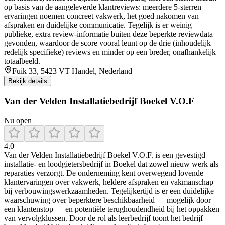
op basis van de aangeleverde klantreviews: meerdere 5-sterren
ervaringen noemen concreet vakwerk, het goed nakomen van
afspraken en duidelijke communicatie. Tegelijk is er weinig
publieke, extra review-informatie buiten deze beperkte reviewdata
gevonden, waardoor de score vooral leunt op de drie (inhoudelijk
redelijk specifieke) reviews en minder op een breder, onafhankelijk
totaalbeeld.
Fuik 33, 5423 VT Handel, Nederland
Bekijk details
Van der Velden Installatiebedrijf Boekel V.O.F
Nu open
4.0
Van der Velden Installatiebedrijf Boekel V.O.F. is een gevestigd
installatie- en loodgietersbedrijf in Boekel dat zowel nieuw werk als
reparaties verzorgt. De onderneming kent overwegend lovende
klantervaringen over vakwerk, heldere afspraken en vakmanschap
bij verbouwingswerkzaamheden. Tegelijkertijd is er een duidelijke
waarschuwing over beperktere beschikbaarheid — mogelijk door
een klantenstop — en potentiële terughoudendheid bij het oppakken
van vervolgklussen. Door de rol als leerbedrijf toont het bedrijf