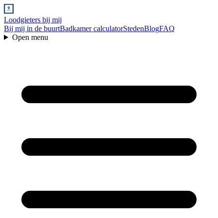
Loodgieters bij mij
Bij mij in de buurt
Badkamer calculator
Steden
Blog
FAQ
Open menu