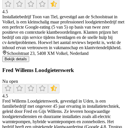
4.5
Installatiebedrijf Toon van Tiel, gevestigd aan de Schoolstraat in
Volkel, is een kleinschalig maar professioneel loodgietersbedrijf met
een perfecte Google‑rating (5 van 5) op basis van twee zeer
positieve en contextuele klantbeoordelingen. Klanten prijzen het
bedrijf om zijn service tijdens feestdagen en de snelle hulp bij
cv‑ketelproblemen. Hoewel het aantal reviews beperkt is, wekt de
inhoud ervan vertrouwen in vakmanschap en klantvriendelijkheid.
Schoolstraat 23, 5408 XM Volkel, Nederland
Bekijk details
Fred Willems Loodgieterswerk
Nu open
4.5
Fred Willems Loodgieterswerk, gevestigd in Uden, is een
familiebedrijf met ongeveer 45 jaar ervaring in installatietechniek,
geleid door Fred en Gijs Willems. Ze leveren hoogwaardige
loodgietersdiensten en duurzame installaties zoals all-electric
warmtepompen, hybride warmtepompen en zonneboilers. Het
bedrijf heeft een uitstekende klantwaardering (Google 4.8, Trustoo