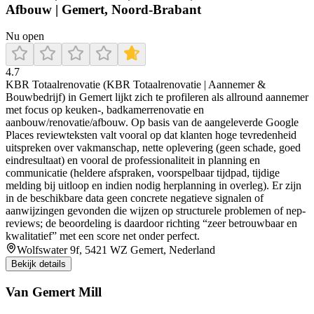
Afbouw | Gemert, Noord-Brabant
Nu open
4.7
KBR Totaalrenovatie (KBR Totaalrenovatie | Aannemer &
Bouwbedrijf) in Gemert lijkt zich te profileren als allround aannemer
met focus op keuken-, badkamerrenovatie en
aanbouw/renovatie/afbouw. Op basis van de aangeleverde Google
Places reviewteksten valt vooral op dat klanten hoge tevredenheid
uitspreken over vakmanschap, nette oplevering (geen schade, goed
eindresultaat) en vooral de professionaliteit in planning en
communicatie (heldere afspraken, voorspelbaar tijdpad, tijdige
melding bij uitloop en indien nodig herplanning in overleg). Er zijn
in de beschikbare data geen concrete negatieve signalen of
aanwijzingen gevonden die wijzen op structurele problemen of nep-
reviews; de beoordeling is daardoor richting “zeer betrouwbaar en
kwalitatief” met een score net onder perfect.
Wolfswater 9f, 5421 WZ Gemert, Nederland
Bekijk details
Van Gemert Mill