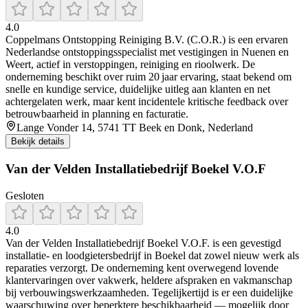
4.0
Coppelmans Ontstopping Reiniging B.V. (C.O.R.) is een ervaren
Nederlandse ontstoppingsspecialist met vestigingen in Nuenen en
Weert, actief in verstoppingen, reiniging en rioolwerk. De
onderneming beschikt over ruim 20 jaar ervaring, staat bekend om
snelle en kundige service, duidelijke uitleg aan klanten en net
achtergelaten werk, maar kent incidentele kritische feedback over
betrouwbaarheid in planning en facturatie.
Lange Vonder 14, 5741 TT Beek en Donk, Nederland
Bekijk details
Van der Velden Installatiebedrijf Boekel V.O.F
Gesloten
4.0
Van der Velden Installatiebedrijf Boekel V.O.F. is een gevestigd
installatie- en loodgietersbedrijf in Boekel dat zowel nieuw werk als
reparaties verzorgt. De onderneming kent overwegend lovende
klantervaringen over vakwerk, heldere afspraken en vakmanschap
bij verbouwingswerkzaamheden. Tegelijkertijd is er een duidelijke
waarschuwing over beperktere beschikbaarheid — mogelijk door