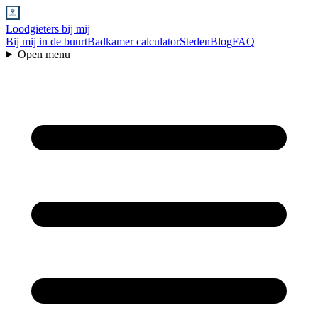
Loodgieters bij mij
Bij mij in de buurt
Badkamer calculator
Steden
Blog
FAQ
Open menu