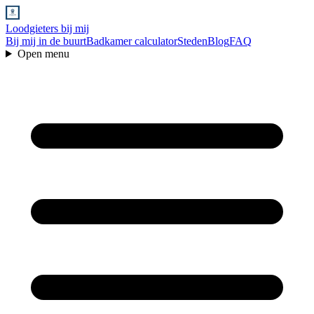
Loodgieters bij mij
Bij mij in de buurt
Badkamer calculator
Steden
Blog
FAQ
Open menu