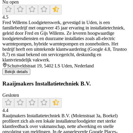
Nu open
4.5
Fred Willems Loodgieterswerk, gevestigd in Uden, is een
familiebedrijf met ongeveer 45 jaar ervaring in installatietechniek,
geleid door Fred en Gijs Willems. Ze leveren hoogwaardige
loodgietersdiensten en duurzame installaties zoals all-electric
warmtepompen, hybride warmtepompen en zonneboilers. Het
bedrijf heeft een uitstekende klantwaardering (Google 4.8, Trustoo
8,7) en staat bekend om servicegericht, deskundig en
klantvriendelijk vakwerk.
Schutveldstraat 19, 5402 LS Uden, Nederland
Bekijk details
Raaijmakers Installatietechniek B.V.
Gesloten
4.4
Raaijmakers Installatietechniek B.V. (Molenstraat 3a, Boekel)
profileert zich als een lokale installateur/loodgieter met sterke
klantfeedback over vakmanschap, nette afwerking en snelle
opvolging van meldingen. In de aangeleverde Google Places-