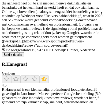
die aangeeft heel blij te zijn met een nieuwe dakinstallatie en
benadrukt dat het team hard gewerkt heeft en dat ook zichtbaar is.
Online zijn bovendien (analoog samengestelde) beoordelingen terug
te vinden op Werkspot voor “Reuvers dakbedekking”, waar in 2020
een 5/5 review wordt genoemd voor dakbedekking/dakrenovatie
met complimenten over netheid en professionaliteit. Op basis van
het beperkte aantal reviews is de signalering vooral positief, maar de
onderbouwing is nog relatief dun (zeker op Google), waardoor de
score met enige voorzichtigheid moet worden geïnterpreteerd.
([werkspot.nl](https://www.werkspot.nl/profiel/reuvers-
dakbedekking/reviews?utm_source=openai))
De Morgenstond 19, 5473 HE Heeswijk Dinther, Nederland
Bekijk details
R.Hanegraaf
Gesloten
4.5
R.Hanegraaf is een kleinschalig, professioneel loodgietersbedrijf
gevestigd in Loosbroek. Met een perfecte Google-beoordeling (5.0,
gebaseerd op drie inhoudelijk positieve reviews) wordt het bedrijf
geroemd om zijn vakmanschap, snelheid, betrouwbaarheid en