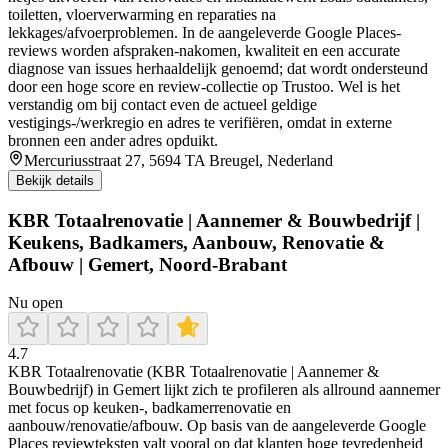
toiletten, vloerverwarming en reparaties na
lekkages/afvoerproblemen. In de aangeleverde Google Places-
reviews worden afspraken-nakomen, kwaliteit en een accurate
diagnose van issues herhaaldelijk genoemd; dat wordt ondersteund
door een hoge score en review-collectie op Trustoo. Wel is het
verstandig om bij contact even de actueel geldige
vestigings-/werkregio en adres te verifiëren, omdat in externe
bronnen een ander adres opduikt.
Mercuriusstraat 27, 5694 TA Breugel, Nederland
Bekijk details
KBR Totaalrenovatie | Aannemer & Bouwbedrijf |
Keukens, Badkamers, Aanbouw, Renovatie &
Afbouw | Gemert, Noord-Brabant
Nu open
4.7
KBR Totaalrenovatie (KBR Totaalrenovatie | Aannemer &
Bouwbedrijf) in Gemert lijkt zich te profileren als allround aannemer
met focus op keuken-, badkamerrenovatie en
aanbouw/renovatie/afbouw. Op basis van de aangeleverde Google
Places reviewteksten valt vooral op dat klanten hoge tevredenheid