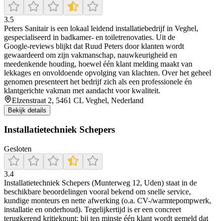
3.5
Peters Sanitair is een lokaal leidend installatiebedrijf in Veghel,
gespecialiseerd in badkamer- en toiletrenovaties. Uit de
Google‑reviews blijkt dat Ruud Peters door klanten wordt
gewaardeerd om zijn vakmanschap, nauwkeurigheid en
meedenkende houding, hoewel één klant melding maakt van
lekkages en onvoldoende opvolging van klachten. Over het geheel
genomen presenteert het bedrijf zich als een professionele én
klantgerichte vakman met aandacht voor kwaliteit.
Elzenstraat 2, 5461 CL Veghel, Nederland
Bekijk details
Installatietechniek Schepers
Gesloten
3.4
Installatietechniek Schepers (Munterweg 12, Uden) staat in de
beschikbare beoordelingen vooral bekend om snelle service,
kundige monteurs en nette afwerking (o.a. CV-/warmtepompwerk,
installatie en onderhoud). Tegelijkertijd is er een concreet
terugkerend kritiekpunt: bij ten minste één klant wordt gemeld dat