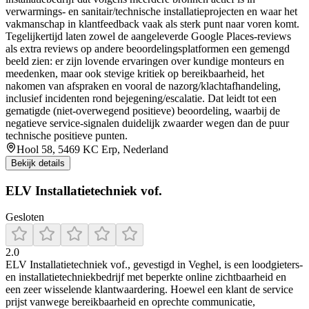
verwarmings- en sanitair/technische installatieprojecten en waar het
vakmanschap in klantfeedback vaak als sterk punt naar voren komt.
Tegelijkertijd laten zowel de aangeleverde Google Places-reviews
als extra reviews op andere beoordelingsplatformen een gemengd
beeld zien: er zijn lovende ervaringen over kundige monteurs en
meedenken, maar ook stevige kritiek op bereikbaarheid, het
nakomen van afspraken en vooral de nazorg/klachtafhandeling,
inclusief incidenten rond bejegening/escalatie. Dat leidt tot een
gematigde (niet-overwegend positieve) beoordeling, waarbij de
negatieve service-signalen duidelijk zwaarder wegen dan de puur
technische positieve punten.
Hool 58, 5469 KC Erp, Nederland
Bekijk details
ELV Installatietechniek vof.
Gesloten
2.0
ELV Installatietechniek vof., gevestigd in Veghel, is een loodgieters-
en installatietechniekbedrijf met beperkte online zichtbaarheid en
een zeer wisselende klantwaardering. Hoewel een klant de service
prijst vanwege bereikbaarheid en oprechte communicatie,