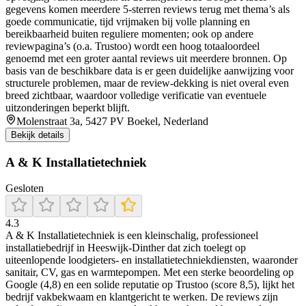
gegevens komen meerdere 5-sterren reviews terug met thema’s als
goede communicatie, tijd vrijmaken bij volle planning en
bereikbaarheid buiten reguliere momenten; ook op andere
reviewpagina’s (o.a. Trustoo) wordt een hoog totaaloordeel
genoemd met een groter aantal reviews uit meerdere bronnen. Op
basis van de beschikbare data is er geen duidelijke aanwijzing voor
structurele problemen, maar de review-dekking is niet overal even
breed zichtbaar, waardoor volledige verificatie van eventuele
uitzonderingen beperkt blijft.
Molenstraat 3a, 5427 PV Boekel, Nederland
Bekijk details
A & K Installatietechniek
Gesloten
4.3
A & K Installatietechniek is een kleinschalig, professioneel
installatiebedrijf in Heeswijk‑Dinther dat zich toelegt op
uiteenlopende loodgieters- en installatietechniekdiensten, waaronder
sanitair, CV, gas en warmtepompen. Met een sterke beoordeling op
Google (4,8) en een solide reputatie op Trustoo (score 8,5), lijkt het
bedrijf vakbekwaam en klantgericht te werken. De reviews zijn