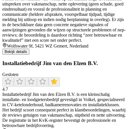
uitspreken over vakmanschap, nette oplevering (geen schade, goed
eindresultaat) en vooral de professionaliteit in planning en
communicatie (heldere afspraken, voorspelbaar tijdpad, tijdige
melding bij uitloop en indien nodig herplanning in overleg). Er zijn
in de beschikbare data geen concrete negatieve signalen of
aanwijzingen gevonden die wijzen op structurele problemen of nep-
reviews; de beoordeling is daardoor richting “zeer betrouwbaar en
kwalitatief” met een score net onder perfect.
Wolfswater 9f, 5421 WZ Gemert, Nederland
Bekijk details
Installatiebedrijf Jim van den Elzen B.V.
Gesloten
4.7
Installatiebedrijf Jim van den Elzen B.V. is een kleinschalig
installatie- en loodgietersbedrijf gevestigd in Volkel, gespecialiseerd
in CV-ketelonderhoud, badkamerrenovaties en installatieklussen.
Het bedrijf scoort consequent perfect in klantbeoordelingen, waarbij
de reviews getuigen van vakmanschap, stiptheid en nette uitvoering.
De registratie in het KvK-register bevestigt de professionele en
betrouwbare bedrijfsvoering.