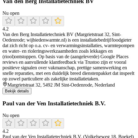
Van den Berg Installatietechniek BV
Nu open
4.2
Van den Berg Installatietechniek BV (Margrietstraat 32, Sint-
Oedenrode; wijbiedenwarmte.nl) is een installatiebedrijf/loodgieter
dat zich richt op o.a. cv- en verwarmingsinstallaties, warmtepompen
en water- en rioleringswerkzaamheden zoals lekkages en
(riool)ontstoppen. Op basis van de (aangeleverde) Google Places
reviews en aanvullende klantfeedback via Trustoo zijn er vooral
positieve signalen over vakmanschap, prettige samenwerking en
snelle reparaties, met een duidelijk breed dienstenpakket dat inspeelt
op zowel particuliere als zakelijke installatietaken.
Margrietstraat 32, 5492 JM Sint-Oedenrode, Nederland
Bekijk details
Paul van der Ven Installatietechniek B.V.
Nu open
4.2
Paul van der Ven Installatietechniek B.V. (Volkelseweg 18, Boekel)