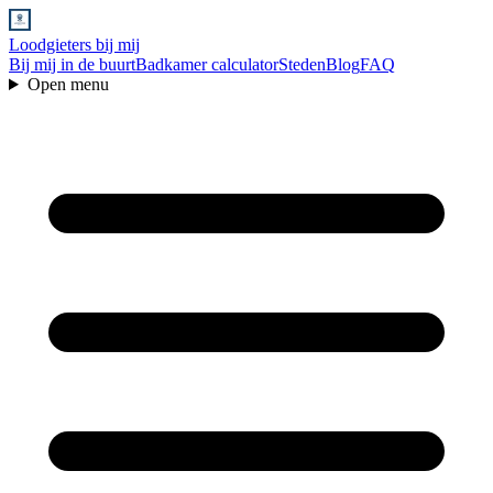
Loodgieters bij mij
Bij mij in de buurt
Badkamer calculator
Steden
Blog
FAQ
Open menu