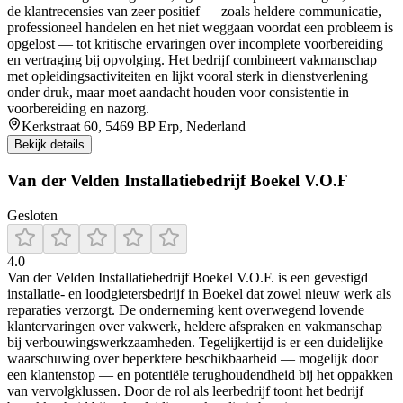
de klantrecensies van zeer positief — zoals heldere communicatie,
professioneel handelen en het niet weggaan voordat een probleem is
opgelost — tot kritische ervaringen over incomplete voorbereiding
en vertraging bij opvolging. Het bedrijf combineert vakmanschap
met opleidingsactiviteiten en lijkt vooral sterk in dienstverlening
onder druk, maar moet aandacht houden voor consistentie in
voorbereiding en nazorg.
Kerkstraat 60, 5469 BP Erp, Nederland
Bekijk details
Van der Velden Installatiebedrijf Boekel V.O.F
Gesloten
4.0
Van der Velden Installatiebedrijf Boekel V.O.F. is een gevestigd
installatie- en loodgietersbedrijf in Boekel dat zowel nieuw werk als
reparaties verzorgt. De onderneming kent overwegend lovende
klantervaringen over vakwerk, heldere afspraken en vakmanschap
bij verbouwingswerkzaamheden. Tegelijkertijd is er een duidelijke
waarschuwing over beperktere beschikbaarheid — mogelijk door
een klantenstop — en potentiële terughoudendheid bij het oppakken
van vervolgklussen. Door de rol als leerbedrijf toont het bedrijf