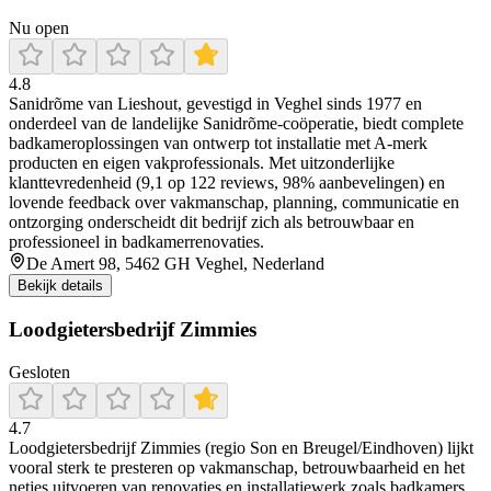
Nu open
4.8
Sanidrõme van Lieshout, gevestigd in Veghel sinds 1977 en
onderdeel van de landelijke Sanidrõme-coöperatie, biedt complete
badkameroplossingen van ontwerp tot installatie met A‑merk
producten en eigen vakprofessionals. Met uitzonderlijke
klanttevredenheid (9,1 op 122 reviews, 98% aanbevelingen) en
lovende feedback over vakmanschap, planning, communicatie en
ontzorging onderscheidt dit bedrijf zich als betrouwbaar en
professioneel in badkamerrenovaties.
De Amert 98, 5462 GH Veghel, Nederland
Bekijk details
Loodgietersbedrijf Zimmies
Gesloten
4.7
Loodgietersbedrijf Zimmies (regio Son en Breugel/Eindhoven) lijkt
vooral sterk te presteren op vakmanschap, betrouwbaarheid en het
netjes uitvoeren van renovaties en installatiewerk zoals badkamers,