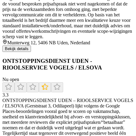
de vooraf besproken prijsafspraak niet werd nagekomen of dat de
prijs na de werkzaamheden fors omhoog ging, met beperkte
vervolgcommunicatie om dit te verhelderen. Op basis van het
totaalbeeld is het bedrijf daarmee meer een kwalitatieve keuze voor
standaard installatiewerk/onderhoud, maar met duidelijk advies om
vooraf offertes/werkomschrijvingen en eventuele scope-wijzigingen
scherp vast te leggen.
Munterweg 12, 5406 NB Uden, Nederland
Bekijk details
ONTSTOPPINGSDIENST UDEN -
RIOOLSERVICE VOGELS / ELSOVA
Nu open
3.3
ONTSTOPPINGSDIENST UDEN – RIOOLSERVICE VOGELS
/ ELSOVA (Gerststraat 3, Odiliapeel) lijkt volgens de Google
Places-beoordelingen vooral goed te scoren op vakmanschap,
snelheid en klantvriendelijkheid bij afvoer- en verstoppingsklussen,
met meerdere reviewers die expliciet prijsafspraken/“betaalbaar”
noemen en dat er duidelijk werd uitgelegd wat er gedaan wordt.
Tegelijkertijd staat tegenover dit overwegend positieve beeld één