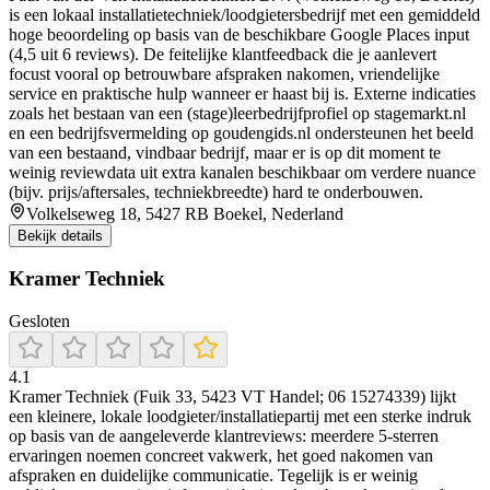
is een lokaal installatietechniek/loodgietersbedrijf met een gemiddeld
hoge beoordeling op basis van de beschikbare Google Places input
(4,5 uit 6 reviews). De feitelijke klantfeedback die je aanlevert
focust vooral op betrouwbare afspraken nakomen, vriendelijke
service en praktische hulp wanneer er haast bij is. Externe indicaties
zoals het bestaan van een (stage)leerbedrijfprofiel op stagemarkt.nl
en een bedrijfsvermelding op goudengids.nl ondersteunen het beeld
van een bestaand, vindbaar bedrijf, maar er is op dit moment te
weinig reviewdata uit extra kanalen beschikbaar om verdere nuance
(bijv. prijs/aftersales, techniekbreedte) hard te onderbouwen.
Volkelseweg 18, 5427 RB Boekel, Nederland
Bekijk details
Kramer Techniek
Gesloten
4.1
Kramer Techniek (Fuik 33, 5423 VT Handel; 06 15274339) lijkt
een kleinere, lokale loodgieter/installatiepartij met een sterke indruk
op basis van de aangeleverde klantreviews: meerdere 5-sterren
ervaringen noemen concreet vakwerk, het goed nakomen van
afspraken en duidelijke communicatie. Tegelijk is er weinig