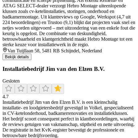
communicatie en scherpe prijsstelling. Als erkend Remeha- en
ATAG SELECT-dealer verzorgt Hebro Montage uiteenlopende
klussen zoals cv-ketelinstallaties, storingen, onderhoud en
badkamermontage. Uit klantreviews op Google, Werkspot (4,7 uit
224 beoordelingen) en Trustoo (9,1) blijkt dat projecten vaak snel en
netjes worden uitgevoerd – met uitzondering van een enkele fout die
keurig is opgelost. De combinatie van deskundigheid,
betrouwbaarheid en klantgerichtheid maakt Hebro Montage tot een
sterke keuze voor installatiewerk in de regio.
Van Tuijllaan 58, 5481 RB Schijndel, Nederland
Bekijk details
Installatiebedrijf Jim van den Elzen B.V.
Gesloten
4.7
Installatiebedrijf Jim van den Elzen B.V. is een kleinschalig
installatie- en loodgietersbedrijf gevestigd in Volkel, gespecialiseerd
in CV-ketelonderhoud, badkamerrenovaties en installatieklussen.
Het bedrijf scoort consequent perfect in klantbeoordelingen, waarbij
de reviews getuigen van vakmanschap, stiptheid en nette uitvoering.
De registratie in het KvK-register bevestigt de professionele en
betrouwbare bedrijfsvoering.