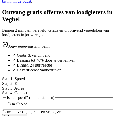
bij mij in de buurt
.
Ontvang gratis offertes van loodgieters in
Veghel
Binnen 2 minuten geregeld. Gratis en vrijblijvend vergelijken van
loodgieters in jouw regio.
Jouw gegevens zijn veilig
✓ Gratis & vrijblijvend
✓ Bespaar tot 40% door te vergelijken
✓ Binnen 24 uur reactie
✓ Geverifieerde vakbedrijven
Stap
1
:
Spoed
Stap
2
:
Klus
Stap
3
:
Adres
Stap
4
:
Contact
Is het spoed? (binnen 24 uur)
Ja
Nee
Jouw aanvraag is gratis en vrijblijvend.