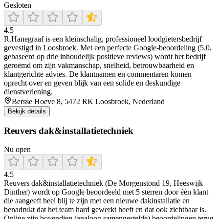
Gesloten
4.5
R.Hanegraaf is een kleinschalig, professioneel loodgietersbedrijf
gevestigd in Loosbroek. Met een perfecte Google-beoordeling (5.0,
gebaseerd op drie inhoudelijk positieve reviews) wordt het bedrijf
geroemd om zijn vakmanschap, snelheid, betrouwbaarheid en
klantgerichte advies. De klantnamen en commentaren komen
oprecht over en geven blijk van een solide en deskundige
dienstverlening.
Bersse Hoeve 8, 5472 RK Loosbroek, Nederland
Bekijk details
Reuvers dak&installatietechniek
Nu open
4.5
Reuvers dak&installatietechniek (De Morgenstond 19, Heeswijk
Dinther) wordt op Google beoordeeld met 5 sterren door één klant
die aangeeft heel blij te zijn met een nieuwe dakinstallatie en
benadrukt dat het team hard gewerkt heeft en dat ook zichtbaar is.
Online zijn bovendien (analoog samengestelde) beoordelingen terug