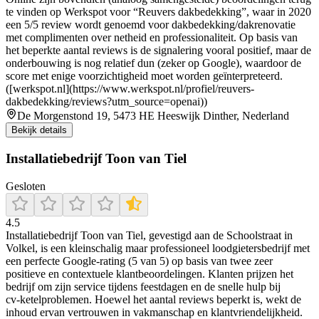
te vinden op Werkspot voor “Reuvers dakbedekking”, waar in 2020
een 5/5 review wordt genoemd voor dakbedekking/dakrenovatie
met complimenten over netheid en professionaliteit. Op basis van
het beperkte aantal reviews is de signalering vooral positief, maar de
onderbouwing is nog relatief dun (zeker op Google), waardoor de
score met enige voorzichtigheid moet worden geïnterpreteerd.
([werkspot.nl](https://www.werkspot.nl/profiel/reuvers-
dakbedekking/reviews?utm_source=openai))
De Morgenstond 19, 5473 HE Heeswijk Dinther, Nederland
Bekijk details
Installatiebedrijf Toon van Tiel
Gesloten
4.5
Installatiebedrijf Toon van Tiel, gevestigd aan de Schoolstraat in
Volkel, is een kleinschalig maar professioneel loodgietersbedrijf met
een perfecte Google‑rating (5 van 5) op basis van twee zeer
positieve en contextuele klantbeoordelingen. Klanten prijzen het
bedrijf om zijn service tijdens feestdagen en de snelle hulp bij
cv‑ketelproblemen. Hoewel het aantal reviews beperkt is, wekt de
inhoud ervan vertrouwen in vakmanschap en klantvriendelijkheid.