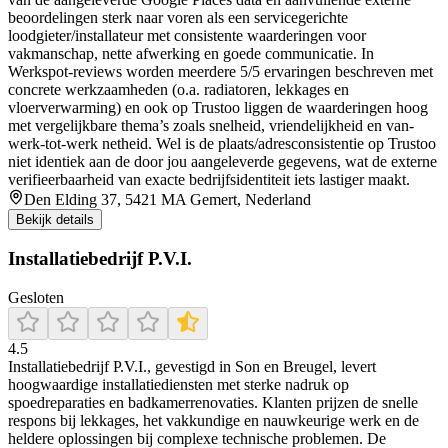
beoordelingen sterk naar voren als een servicegerichte
loodgieter/installateur met consistente waarderingen voor
vakmanschap, nette afwerking en goede communicatie. In
Werkspot-reviews worden meerdere 5/5 ervaringen beschreven met
concrete werkzaamheden (o.a. radiatoren, lekkages en
vloerverwarming) en ook op Trustoo liggen de waarderingen hoog
met vergelijkbare thema’s zoals snelheid, vriendelijkheid en van-
werk-tot-werk netheid. Wel is de plaats/adresconsistentie op Trustoo
niet identiek aan de door jou aangeleverde gegevens, wat de externe
verifieerbaarheid van exacte bedrijfsidentiteit iets lastiger maakt.
Den Elding 37, 5421 MA Gemert, Nederland
Bekijk details
Installatiebedrijf P.V.I.
Gesloten
4.5
Installatiebedrijf P.V.I., gevestigd in Son en Breugel, levert
hoogwaardige installatiediensten met sterke nadruk op
spoedreparaties en badkamerrenovaties. Klanten prijzen de snelle
respons bij lekkages, het vakkundige en nauwkeurige werk en de
heldere oplossingen bij complexe technische problemen. De