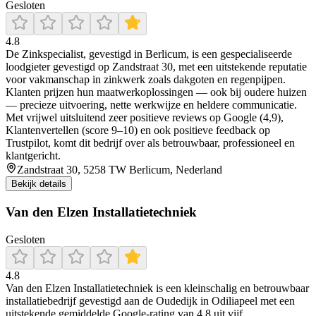
Gesloten
4.8
De Zinkspecialist, gevestigd in Berlicum, is een gespecialiseerde
loodgieter gevestigd op Zandstraat 30, met een uitstekende reputatie
voor vakmanschap in zinkwerk zoals dakgoten en regenpijpen.
Klanten prijzen hun maatwerkoplossingen — ook bij oudere huizen
— precieze uitvoering, nette werkwijze en heldere communicatie.
Met vrijwel uitsluitend zeer positieve reviews op Google (4,9),
Klantenvertellen (score 9–10) en ook positieve feedback op
Trustpilot, komt dit bedrijf over als betrouwbaar, professioneel en
klantgericht.
Zandstraat 30, 5258 TW Berlicum, Nederland
Bekijk details
Van den Elzen Installatietechniek
Gesloten
4.8
Van den Elzen Installatietechniek is een kleinschalig en betrouwbaar
installatiebedrijf gevestigd aan de Oudedijk in Odiliapeel met een
uitstekende gemiddelde Google-rating van 4.8 uit vijf