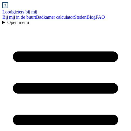
Loodgieters bij mij
Bij mij in de buurt
Badkamer calculator
Steden
Blog
FAQ
Open menu