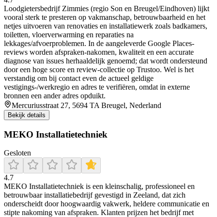
Loodgietersbedrijf Zimmies (regio Son en Breugel/Eindhoven) lijkt
vooral sterk te presteren op vakmanschap, betrouwbaarheid en het
netjes uitvoeren van renovaties en installatiewerk zoals badkamers,
toiletten, vloerverwarming en reparaties na
lekkages/afvoerproblemen. In de aangeleverde Google Places-
reviews worden afspraken-nakomen, kwaliteit en een accurate
diagnose van issues herhaaldelijk genoemd; dat wordt ondersteund
door een hoge score en review-collectie op Trustoo. Wel is het
verstandig om bij contact even de actueel geldige
vestigings-/werkregio en adres te verifiëren, omdat in externe
bronnen een ander adres opduikt.
Mercuriusstraat 27, 5694 TA Breugel, Nederland
Bekijk details
MEKO Installatietechniek
Gesloten
4.7
MEKO Installatietechniek is een kleinschalig, professioneel en
betrouwbaar installatiebedrijf gevestigd in Zeeland, dat zich
onderscheidt door hoogwaardig vakwerk, heldere communicatie en
stipte nakoming van afspraken. Klanten prijzen het bedrijf met