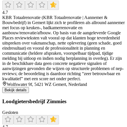
4.7
KBR Totaalrenovatie (KBR Totaalrenovatie | Aannemer &
Bouwbedrijf) in Gemert lijkt zich te profileren als allround aannemer
met focus op keuken-, badkamerrenovatie en
aanbouw/renovatie/afbouw. Op basis van de aangeleverde Google
Places reviewteksten valt vooral op dat klanten hoge tevredenheid
uitspreken over vakmanschap, nette oplevering (geen schade, goed
eindresultaat) en vooral de professionaliteit in planning en
communicatie (heldere afspraken, voorspelbaar tijdpad, tijdige
melding bij uitloop en indien nodig herplanning in overleg). Er zijn
in de beschikbare data geen concrete negatieve signalen of
aanwijzingen gevonden die wijzen op structurele problemen of nep-
reviews; de beoordeling is daardoor richting “zeer betrouwbaar en
kwalitatief” met een score net onder perfect.
Wolfswater 9f, 5421 WZ Gemert, Nederland
Bekijk details
Loodgietersbedrijf Zimmies
Gesloten
4.7