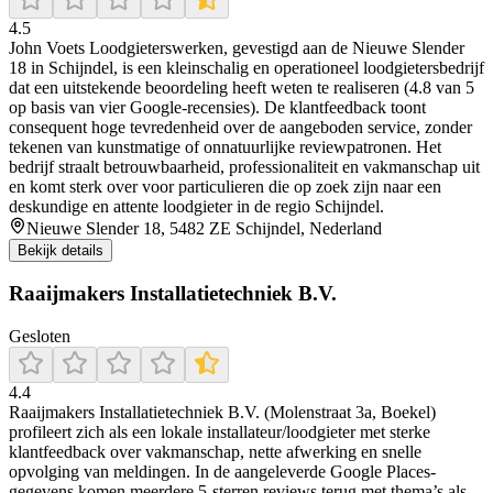
4.5
John Voets Loodgieterswerken, gevestigd aan de Nieuwe Slender
18 in Schijndel, is een kleinschalig en operationeel loodgietersbedrijf
dat een uitstekende beoordeling heeft weten te realiseren (4.8 van 5
op basis van vier Google-recensies). De klantfeedback toont
consequent hoge tevredenheid over de aangeboden service, zonder
tekenen van kunstmatige of onnatuurlijke reviewpatronen. Het
bedrijf straalt betrouwbaarheid, professionaliteit en vakmanschap uit
en komt sterk over voor particulieren die op zoek zijn naar een
deskundige en attente loodgieter in de regio Schijndel.
Nieuwe Slender 18, 5482 ZE Schijndel, Nederland
Bekijk details
Raaijmakers Installatietechniek B.V.
Gesloten
4.4
Raaijmakers Installatietechniek B.V. (Molenstraat 3a, Boekel)
profileert zich als een lokale installateur/loodgieter met sterke
klantfeedback over vakmanschap, nette afwerking en snelle
opvolging van meldingen. In de aangeleverde Google Places-
gegevens komen meerdere 5-sterren reviews terug met thema’s als