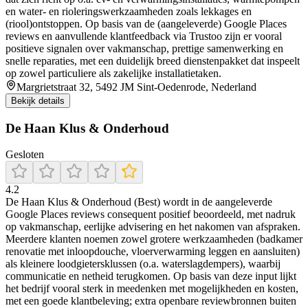
en water- en rioleringswerkzaamheden zoals lekkages en
(riool)ontstoppen. Op basis van de (aangeleverde) Google Places
reviews en aanvullende klantfeedback via Trustoo zijn er vooral
positieve signalen over vakmanschap, prettige samenwerking en
snelle reparaties, met een duidelijk breed dienstenpakket dat inspeelt
op zowel particuliere als zakelijke installatietaken.
Margrietstraat 32, 5492 JM Sint-Oedenrode, Nederland
Bekijk details
De Haan Klus & Onderhoud
Gesloten
4.2
De Haan Klus & Onderhoud (Best) wordt in de aangeleverde
Google Places reviews consequent positief beoordeeld, met nadruk
op vakmanschap, eerlijke advisering en het nakomen van afspraken.
Meerdere klanten noemen zowel grotere werkzaamheden (badkamer
renovatie met inloopdouche, vloerverwarming leggen en aansluiten)
als kleinere loodgietersklussen (o.a. waterslagdempers), waarbij
communicatie en netheid terugkomen. Op basis van deze input lijkt
het bedrijf vooral sterk in meedenken met mogelijkheden en kosten,
met een goede klantbeleving; extra openbare reviewbronnen buiten