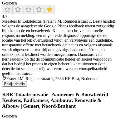
Gesloten
4.7
Meesters In Lekdetectie (Frater J.M. Reijndersstraat 1, Best) handelt
volgens de aangeleverde Google Places feedback uiterst zorgvuldig
bij lekdetectie en herstelwerk. Klanten beschrijven een snelle
respons na melding, een uitgebreide diagnose/rapportage die de
locatie van het lek overtuigend vindt, en vervolgens een duidelijke,
transparante offerte met herstelwerk dat netjes en volgens afspraak
wordt uitgevoerd—waarbij ook gevolgschade en in één traject
ontdekt extra lekdirect worden meegenomen. Daarnaast valt
herhaaldelijk op dat de communicatie helder en soepel verloopt en
dat het bedrijf het proces in eigen beheer lijkt te uitvoeren (van
detectie tot schadeherstel), wat vertrouwen en voorspelbaarheid
geeft in het traject.
Frater J.M. Reijndersstraat 1, 5683 HE Best, Nederland
Bekijk details
KBR Totaalrenovatie | Aannemer & Bouwbedrijf |
Keukens, Badkamers, Aanbouw, Renovatie &
Afbouw | Gemert, Noord-Brabant
Gesloten