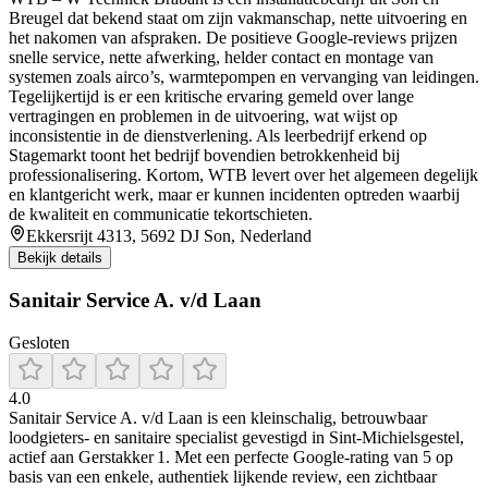
Breugel dat bekend staat om zijn vakmanschap, nette uitvoering en
het nakomen van afspraken. De positieve Google-reviews prijzen
snelle service, nette afwerking, helder contact en montage van
systemen zoals airco’s, warmtepompen en vervanging van leidingen.
Tegelijkertijd is er een kritische ervaring gemeld over lange
vertragingen en problemen in de uitvoering, wat wijst op
inconsistentie in de dienstverlening. Als leerbedrijf erkend op
Stagemarkt toont het bedrijf bovendien betrokkenheid bij
professionalisering. Kortom, WTB levert over het algemeen degelijk
en klantgericht werk, maar er kunnen incidenten optreden waarbij
de kwaliteit en communicatie tekortschieten.
Ekkersrijt 4313, 5692 DJ Son, Nederland
Bekijk details
Sanitair Service A. v/d Laan
Gesloten
4.0
Sanitair Service A. v/d Laan is een kleinschalig, betrouwbaar
loodgieters- en sanitaire specialist gevestigd in Sint‑Michielsgestel,
actief aan Gerstakker 1. Met een perfecte Google-rating van 5 op
basis van een enkele, authentiek lijkende review, een zichtbaar