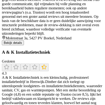
goede communicatie, tijd vrijmaken bij volle planning en
bereikbaarheid buiten reguliere momenten; ook op andere
reviewpagina’s (o.a. Trustoo) wordt een hoog totaaloordeel
genoemd met een groter aantal reviews uit meerdere bronnen. Op
basis van de beschikbare data is er geen duidelijke aanwijzing voor
structurele problemen, maar de review-dekking is niet overal even
breed zichtbaar, waardoor volledige verificatie van eventuele
uitzonderingen beperkt blijft.
Molenstraat 3a, 5427 PV Boekel, Nederland
Bekijk details
A & K Installatietechniek
Gesloten
4.3
A & K Installatietechniek is een kleinschalig, professioneel
installatiebedrijf in Heeswijk‑Dinther dat zich toelegt op
uiteenlopende loodgieters- en installatietechniekdiensten, waaronder
sanitair, CV, gas en warmtepompen. Met een sterke beoordeling op
Google (4,8) en een solide reputatie op Trustoo (score 8,5), lijkt het
bedrijf vakbekwaam en klantgericht te werken. De reviews zijn
geloofwaardig en tonen tevreden klanten, hoewel het aantal nog