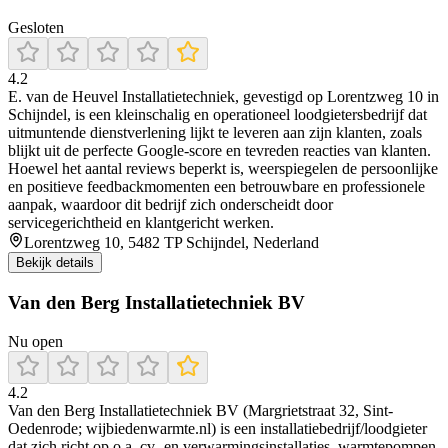
Gesloten
4.2
E. van de Heuvel Installatietechniek, gevestigd op Lorentzweg 10 in
Schijndel, is een kleinschalig en operationeel loodgietersbedrijf dat
uitmuntende dienstverlening lijkt te leveren aan zijn klanten, zoals
blijkt uit de perfecte Google-score en tevreden reacties van klanten.
Hoewel het aantal reviews beperkt is, weerspiegelen de persoonlijke
en positieve feedbackmomenten een betrouwbare en professionele
aanpak, waardoor dit bedrijf zich onderscheidt door
servicegerichtheid en klantgericht werken.
Lorentzweg 10, 5482 TP Schijndel, Nederland
Bekijk details
Van den Berg Installatietechniek BV
Nu open
4.2
Van den Berg Installatietechniek BV (Margrietstraat 32, Sint-
Oedenrode; wijbiedenwarmte.nl) is een installatiebedrijf/loodgieter
dat zich richt op o.a. cv- en verwarmingsinstallaties, warmtepompen