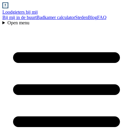
Loodgieters bij mij
Bij mij in de buurt
Badkamer calculator
Steden
Blog
FAQ
Open menu