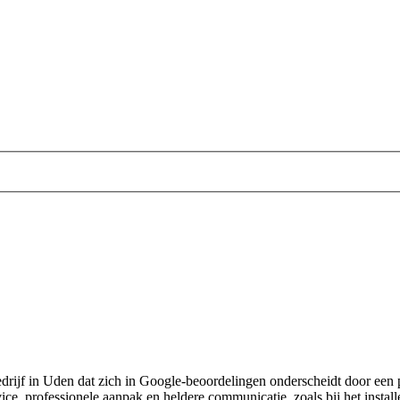
drijf in Uden dat zich in Google-beoordelingen onderscheidt door een pe
vice, professionele aanpak en heldere communicatie, zoals bij het insta