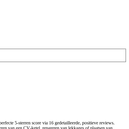
rfecte 5‑sterren score via 16 gedetailleerde, positieve reviews.
lleren van een CV‑ketel, repareren van lekkages of plaatsen van