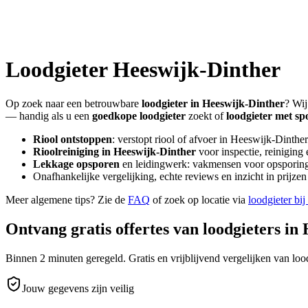
Loodgieter
Heeswijk-Dinther
Op zoek naar een betrouwbare
loodgieter in
Heeswijk-Dinther
? Wij
— handig als u een
goedkope loodgieter
zoekt of
loodgieter met sp
Riool ontstoppen
: verstopt riool of afvoer in
Heeswijk-Dinther
Rioolreiniging in
Heeswijk-Dinther
voor inspectie, reiniging
Lekkage opsporen
en leidingwerk: vakmensen voor opsporing 
Onafhankelijke vergelijking, echte reviews en inzicht in prijz
Meer algemene tips? Zie de
FAQ
of zoek op locatie via
loodgieter bij
Ontvang gratis offertes van loodgieters in
Binnen 2 minuten geregeld. Gratis en vrijblijvend vergelijken van lood
Jouw gegevens zijn veilig