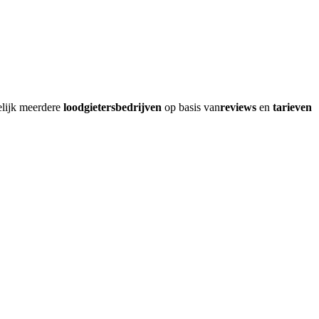
elijk meerdere
loodgietersbedrijven
op basis van
reviews
en
tarieven