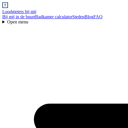
Loodgieters bij mij
Bij mij in de buurt
Badkamer calculator
Steden
Blog
FAQ
Open menu