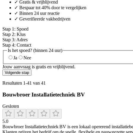
✓ Gratis & vrijblijvend
✓ Bespaar tot 40% door te vergelijken
✓ Binnen 24 uur reactie
✓ Geverifieerde vakbedrijven
Stap
1
:
Spoed
Stap
2
:
Klus
Stap
3
:
Adres
Stap
4
:
Contact
Is het spoed? (binnen 24 uur)
Ja
Nee
Jouw aanvraag is gratis en vrijblijvend.
Volgende stap
Resultaten
1
-
41
van
41
Bouwbroer Installatietechniek BV
Gesloten
5.0
Bouwbroer Installatietechniek BV is een lokaal opererend installatiebe
Klanten prijzen het bedrijf om de snelle, flexibele en nauwgezette ser