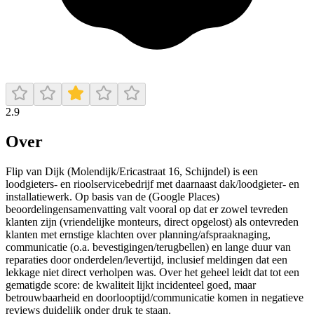
2.9
Over
Flip van Dijk (Molendijk/Ericastraat 16, Schijndel) is een
loodgieters- en rioolservicebedrijf met daarnaast dak/loodgieter- en
installatiewerk. Op basis van de (Google Places)
beoordelingensamenvatting valt vooral op dat er zowel tevreden
klanten zijn (vriendelijke monteurs, direct opgelost) als ontevreden
klanten met ernstige klachten over planning/afspraaknaging,
communicatie (o.a. bevestigingen/terugbellen) en lange duur van
reparaties door onderdelen/levertijd, inclusief meldingen dat een
lekkage niet direct verholpen was. Over het geheel leidt dat tot een
gematigde score: de kwaliteit lijkt incidenteel goed, maar
betrouwbaarheid en doorlooptijd/communicatie komen in negatieve
reviews duidelijk onder druk te staan.