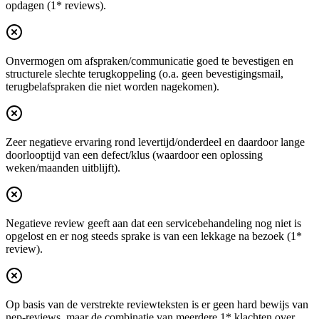
opdagen (1* reviews).
Onvermogen om afspraken/communicatie goed te bevestigen en
structurele slechte terugkoppeling (o.a. geen bevestigingsmail,
terugbelafspraken die niet worden nagekomen).
Zeer negatieve ervaring rond levertijd/onderdeel en daardoor lange
doorlooptijd van een defect/klus (waardoor een oplossing
weken/maanden uitblijft).
Negatieve review geeft aan dat een servicebehandeling nog niet is
opgelost en er nog steeds sprake is van een lekkage na bezoek (1*
review).
Op basis van de verstrekte reviewteksten is er geen hard bewijs van
nep-reviews, maar de combinatie van meerdere 1* klachten over