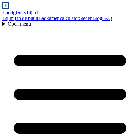
Loodgieters bij mij
Bij mij in de buurt
Badkamer calculator
Steden
Blog
FAQ
Open menu