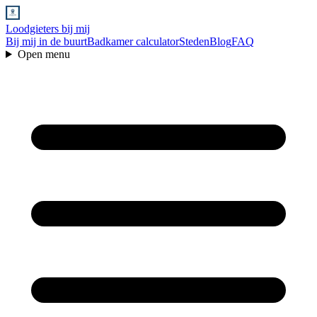
Loodgieters bij mij
Bij mij in de buurt
Badkamer calculator
Steden
Blog
FAQ
Open menu