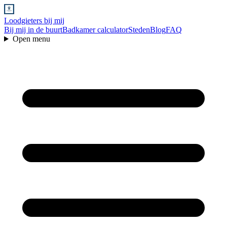
Loodgieters bij mij
Bij mij in de buurt
Badkamer calculator
Steden
Blog
FAQ
Open menu