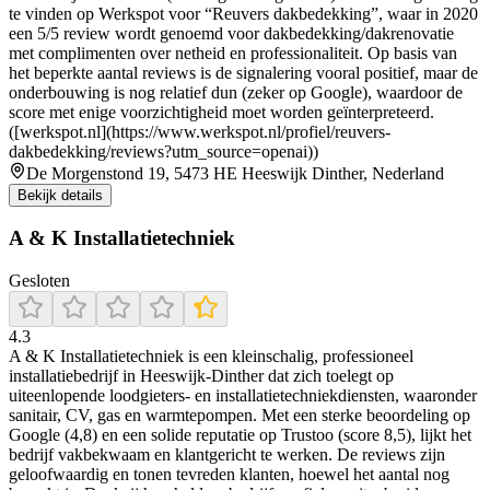
te vinden op Werkspot voor “Reuvers dakbedekking”, waar in 2020
een 5/5 review wordt genoemd voor dakbedekking/dakrenovatie
met complimenten over netheid en professionaliteit. Op basis van
het beperkte aantal reviews is de signalering vooral positief, maar de
onderbouwing is nog relatief dun (zeker op Google), waardoor de
score met enige voorzichtigheid moet worden geïnterpreteerd.
([werkspot.nl](https://www.werkspot.nl/profiel/reuvers-
dakbedekking/reviews?utm_source=openai))
De Morgenstond 19, 5473 HE Heeswijk Dinther, Nederland
Bekijk details
A & K Installatietechniek
Gesloten
4.3
A & K Installatietechniek is een kleinschalig, professioneel
installatiebedrijf in Heeswijk‑Dinther dat zich toelegt op
uiteenlopende loodgieters- en installatietechniekdiensten, waaronder
sanitair, CV, gas en warmtepompen. Met een sterke beoordeling op
Google (4,8) en een solide reputatie op Trustoo (score 8,5), lijkt het
bedrijf vakbekwaam en klantgericht te werken. De reviews zijn
geloofwaardig en tonen tevreden klanten, hoewel het aantal nog