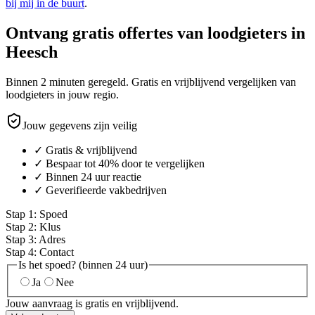
bij mij in de buurt
.
Ontvang gratis offertes van loodgieters in
Heesch
Binnen 2 minuten geregeld. Gratis en vrijblijvend vergelijken van
loodgieters in jouw regio.
Jouw gegevens zijn veilig
✓ Gratis & vrijblijvend
✓ Bespaar tot 40% door te vergelijken
✓ Binnen 24 uur reactie
✓ Geverifieerde vakbedrijven
Stap
1
:
Spoed
Stap
2
:
Klus
Stap
3
:
Adres
Stap
4
:
Contact
Is het spoed? (binnen 24 uur)
Ja
Nee
Jouw aanvraag is gratis en vrijblijvend.