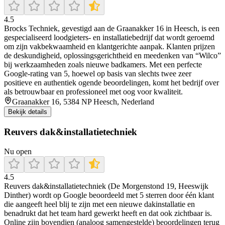
4.5
Brocks Techniek, gevestigd aan de Graanakker 16 in Heesch, is een
gespecialiseerd loodgieters- en installatiebedrijf dat wordt geroemd
om zijn vakbekwaamheid en klantgerichte aanpak. Klanten prijzen
de deskundigheid, oplossingsgerichtheid en meedenken van “Wilco”
bij werkzaamheden zoals nieuwe badkamers. Met een perfecte
Google-rating van 5, hoewel op basis van slechts twee zeer
positieve en authentiek ogende beoordelingen, komt het bedrijf over
als betrouwbaar en professioneel met oog voor kwaliteit.
Graanakker 16, 5384 NP Heesch, Nederland
Bekijk details
Reuvers dak&installatietechniek
Nu open
4.5
Reuvers dak&installatietechniek (De Morgenstond 19, Heeswijk
Dinther) wordt op Google beoordeeld met 5 sterren door één klant
die aangeeft heel blij te zijn met een nieuwe dakinstallatie en
benadrukt dat het team hard gewerkt heeft en dat ook zichtbaar is.
Online zijn bovendien (analoog samengestelde) beoordelingen terug