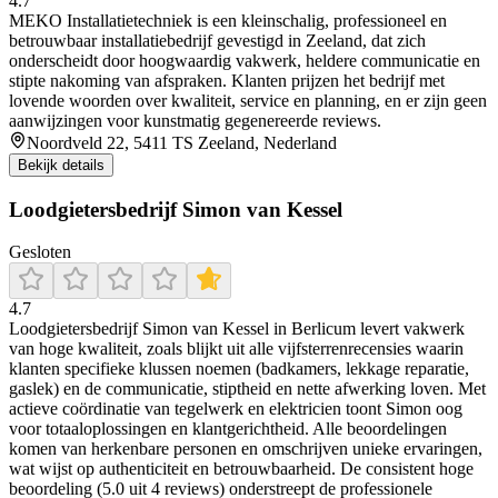
4.7
MEKO Installatietechniek is een kleinschalig, professioneel en
betrouwbaar installatiebedrijf gevestigd in Zeeland, dat zich
onderscheidt door hoogwaardig vakwerk, heldere communicatie en
stipte nakoming van afspraken. Klanten prijzen het bedrijf met
lovende woorden over kwaliteit, service en planning, en er zijn geen
aanwijzingen voor kunstmatig gegenereerde reviews.
Noordveld 22, 5411 TS Zeeland, Nederland
Bekijk details
Loodgietersbedrijf Simon van Kessel
Gesloten
4.7
Loodgietersbedrijf Simon van Kessel in Berlicum levert vakwerk
van hoge kwaliteit, zoals blijkt uit alle vijfsterrenrecensies waarin
klanten specifieke klussen noemen (badkamers, lekkage reparatie,
gaslek) en de communicatie, stiptheid en nette afwerking loven. Met
actieve coördinatie van tegelwerk en elektricien toont Simon oog
voor totaaloplossingen en klantgerichtheid. Alle beoordelingen
komen van herkenbare personen en omschrijven unieke ervaringen,
wat wijst op authenticiteit en betrouwbaarheid. De consistent hoge
beoordeling (5.0 uit 4 reviews) onderstreept de professionele