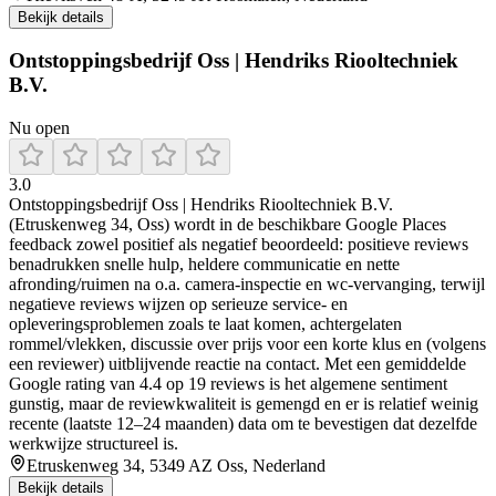
Bekijk details
Ontstoppingsbedrijf Oss | Hendriks Riooltechniek
B.V.
Nu open
3.0
Ontstoppingsbedrijf Oss | Hendriks Riooltechniek B.V.
(Etruskenweg 34, Oss) wordt in de beschikbare Google Places
feedback zowel positief als negatief beoordeeld: positieve reviews
benadrukken snelle hulp, heldere communicatie en nette
afronding/ruimen na o.a. camera-inspectie en wc-vervanging, terwijl
negatieve reviews wijzen op serieuze service- en
opleveringsproblemen zoals te laat komen, achtergelaten
rommel/vlekken, discussie over prijs voor een korte klus en (volgens
een reviewer) uitblijvende reactie na contact. Met een gemiddelde
Google rating van 4.4 op 19 reviews is het algemene sentiment
gunstig, maar de reviewkwaliteit is gemengd en er is relatief weinig
recente (laatste 12–24 maanden) data om te bevestigen dat dezelfde
werkwijze structureel is.
Etruskenweg 34, 5349 AZ Oss, Nederland
Bekijk details