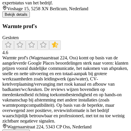
expertstatus van het bedrijf.
Voshage 15, 5258 XN Berlicum, Nederland
Bekijk details
Warmte prof's
Gesloten
4.6
Warmte prof's (Wagenaarstraat 224, Oss) komt op basis van de
aangeleverde Google Places beoordelingen sterk naar voren: klanten
prijzen vooral duidelijke communicatie, het nakomen van afspraken,
snelle en nette uitvoering en een totaal-aanpak bij grotere
werkzaamheden zoals leidingwerk (gas/water), CV-
ketelverplaatsing/vervanging met rook kanaal en afbouw van
badkamer/wc/keuken. De reviews wijzen bovendien op
meedenkendheid richting toekomstbestendigheid en op hands-on
vakmanschap bij afstemming met andere installaties (zoals
warmtepompcompatibiliteit). Op basis van de beperkte, maar
overwegend zeer positieve, reviewinformatie is het bedrijf
waarschijnlijk betrouwbaar en professioneel, met tot nu toe weinig
zichtbare negatieve signalen.
Wagenaarstraat 224, 5343 CP Oss, Nederland