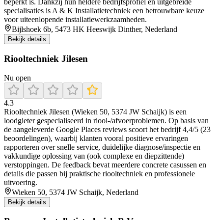
beperkt is. Dankzij hun heldere bedrijfsprofiel en uitgebreide
specialisaties is A & K Installatietechniek een betrouwbare keuze
voor uiteenlopende installatiewerkzaamheden.
Bijlshoek 6b, 5473 HK Heeswijk Dinther, Nederland
Bekijk details
Riooltechniek Jilesen
Nu open
4.3
Riooltechniek Jilesen (Wieken 50, 5374 JW Schaijk) is een
loodgieter gespecialiseerd in riool-/afvoerproblemen. Op basis van
de aangeleverde Google Places reviews scoort het bedrijf 4,4/5 (23
beoordelingen), waarbij klanten vooral positieve ervaringen
rapporteren over snelle service, duidelijke diagnose/inspectie en
vakkundige oplossing van (ook complexe en diepzittende)
verstoppingen. De feedback bevat meerdere concrete casussen en
details die passen bij praktische riooltechniek en professionele
uitvoering.
Wieken 50, 5374 JW Schaijk, Nederland
Bekijk details