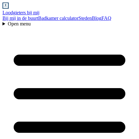
Loodgieters bij mij
Bij mij in de buurt
Badkamer calculator
Steden
Blog
FAQ
Open menu