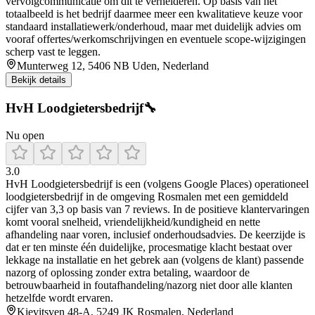
vervolgcommunicatie om dit te verhelderen. Op basis van het
totaalbeeld is het bedrijf daarmee meer een kwalitatieve keuze voor
standaard installatiewerk/onderhoud, maar met duidelijk advies om
vooraf offertes/werkomschrijvingen en eventuele scope-wijzigingen
scherp vast te leggen.
Munterweg 12, 5406 NB Uden, Nederland
Bekijk details
HvH Loodgietersbedrijf🔧
Nu open
3.0
HvH Loodgietersbedrijf is een (volgens Google Places) operationeel
loodgietersbedrijf in de omgeving Rosmalen met een gemiddeld
cijfer van 3,3 op basis van 7 reviews. In de positieve klantervaringen
komt vooral snelheid, vriendelijkheid/kundigheid en nette
afhandeling naar voren, inclusief onderhoudsadvies. De keerzijde is
dat er ten minste één duidelijke, procesmatige klacht bestaat over
lekkage na installatie en het gebrek aan (volgens de klant) passende
nazorg of oplossing zonder extra betaling, waardoor de
betrouwbaarheid in foutafhandeling/nazorg niet door alle klanten
hetzelfde wordt ervaren.
Kievitsven 48-A, 5249 JK Rosmalen, Nederland