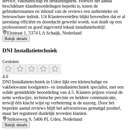
service, vakmanschap en deskundigheid. Hoewel het aantal
beschikbare klantbeoordelingen beperkt is, tonen de
gebruikersnamen en inhoud van de reviews een authentieke en
betrouwbare indruk. Uit Klantenvertellen blijkt bovendien dat er al
jarenlang efficiënt en doordacht gewerkt wordt, wat duidt op een
professioneel en goed ingevoerd lokaal installatiebedrijf.
Elsstraat 1, 5374 LA Schaijk, Nederland
Bekijk details
DNI Installatietechniek
Gesloten
4.0
DNI Installatietechniek in Uden lijkt een kleinschalige en
vakbekwame loodgieters- en installatietechniek specialist, met een
solide gemiddelde beoordeling van 4.5. Klanten prijzen vooral de
nette werkwijze, technische precisie en heldere communicatie,
terwijl één klacht wijst op verbetering in de nazorg. Door het
beperkte aantal reviews blijft het adviesniveau gematigd positief,
maar het registreert duidelijk tevreden klanten.
Strikseweg 9, 5406 PL Uden, Nederland
Bekijk details