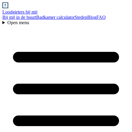
Loodgieters bij mij
Bij mij in de buurt
Badkamer calculator
Steden
Blog
FAQ
Open menu