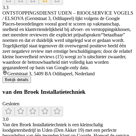
3.3
ONTSTOPPINGSDIENST UDEN – RIOOLSERVICE VOGELS
/ ELSOVA (Gerststraat 3, Odiliapeel) lijkt volgens de Google
Places-beoordelingen vooral goed te scoren op vakmanschap,
snelheid en klantvriendelijkheid bij afvoer- en verstoppingsklussen,
met meerdere reviewers die expliciet prijsafspraken/“betaalbaar”
noemen en dat er duidelijk werd uitgelegd wat er gedaan wordt.
Tegelijkertijd staat tegenover dit overwegend positieve beeld één
zeer negatieve review met ernstige beschuldigingen; door de relatief
kleine hoeveelheid reviews (15) weegt zo’n uitschieter zwaarder,
waardoor de betrouwbaarheid niet volledig kan worden
gegarandeerd op basis van Google-only data.
Gerststraat 3, 5409 BA Odiliapeel, Nederland
Bekijk details
van den Broek Installatietechniek
Gesloten
3.0
Van den Broek Installatietechniek is een kleinschalig
loodgietersbedrijf in Uden (Den Akker 19) met een perfecte
beoordeling van één tevreden klant op Google. Hoewel de service