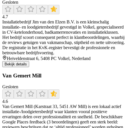
Gesloten
4.7
Installatiebedrijf Jim van den Elzen B.V. is een kleinschalig
installatie- en loodgietersbedrijf gevestigd in Volkel, gespecialiseerd
in CV-ketelonderhoud, badkamerrenovaties en installatieklussen.
Het bedrijf scoort consequent perfect in klantbeoordelingen, waarbij
de reviews getuigen van vakmanschap, stiptheid en nette uitvoering.
De registratie in het KvK-register bevestigt de professionele en
betrouwbare bedrijfsvoering.
Heiveldenstraat 6, 5408 PC Volkel, Nederland
Bekijk details
Van Gemert Mill
Gesloten
4.6
Van Gemert Mill (Karstraat 33, 5451 AW Mill) is een lokaal actief
installatie-/loodgietersbedrijf waar klanten vooral positieve
ervaringen delen over professionaliteit en snelheid. De beschikbare
Google Places feedback (3 beoordelingen) geeft een sterk beeld:
reviewers beschrijven dat ze ‘altijd professioneel’ worden geholpen