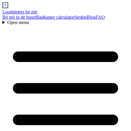
Loodgieters bij mij
Bij mij in de buurt
Badkamer calculator
Steden
Blog
FAQ
Open menu