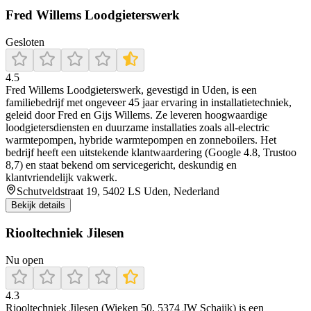
Fred Willems Loodgieterswerk
Gesloten
4.5
Fred Willems Loodgieterswerk, gevestigd in Uden, is een
familiebedrijf met ongeveer 45 jaar ervaring in installatietechniek,
geleid door Fred en Gijs Willems. Ze leveren hoogwaardige
loodgietersdiensten en duurzame installaties zoals all-electric
warmtepompen, hybride warmtepompen en zonneboilers. Het
bedrijf heeft een uitstekende klantwaardering (Google 4.8, Trustoo
8,7) en staat bekend om servicegericht, deskundig en
klantvriendelijk vakwerk.
Schutveldstraat 19, 5402 LS Uden, Nederland
Bekijk details
Riooltechniek Jilesen
Nu open
4.3
Riooltechniek Jilesen (Wieken 50, 5374 JW Schaijk) is een