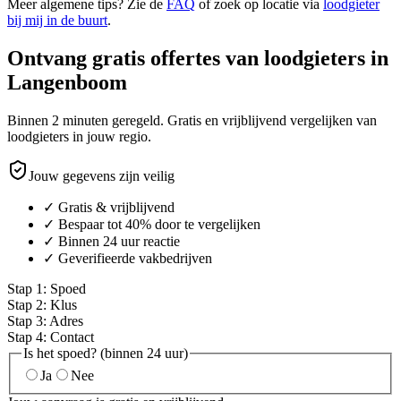
Meer algemene tips? Zie de
FAQ
of zoek op locatie via
loodgieter
bij mij in de buurt
.
Ontvang gratis offertes van loodgieters in
Langenboom
Binnen 2 minuten geregeld. Gratis en vrijblijvend vergelijken van
loodgieters in jouw regio.
Jouw gegevens zijn veilig
✓ Gratis & vrijblijvend
✓ Bespaar tot 40% door te vergelijken
✓ Binnen 24 uur reactie
✓ Geverifieerde vakbedrijven
Stap
1
:
Spoed
Stap
2
:
Klus
Stap
3
:
Adres
Stap
4
:
Contact
Is het spoed? (binnen 24 uur)
Ja
Nee