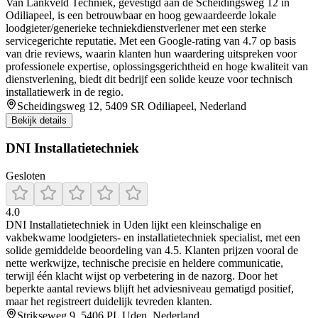
Van Lankveld Techniek, gevestigd aan de Scheidingsweg 12 in
Odiliapeel, is een betrouwbaar en hoog gewaardeerde lokale
loodgieter/generieke techniekdienstverlener met een sterke
servicegerichte reputatie. Met een Google-rating van 4.7 op basis
van drie reviews, waarin klanten hun waardering uitspreken voor
professionele expertise, oplossingsgerichtheid en hoge kwaliteit van
dienstverlening, biedt dit bedrijf een solide keuze voor technisch
installatiewerk in de regio.
Scheidingsweg 12, 5409 SR Odiliapeel, Nederland
Bekijk details
DNI Installatietechniek
Gesloten
4.0
DNI Installatietechniek in Uden lijkt een kleinschalige en
vakbekwame loodgieters- en installatietechniek specialist, met een
solide gemiddelde beoordeling van 4.5. Klanten prijzen vooral de
nette werkwijze, technische precisie en heldere communicatie,
terwijl één klacht wijst op verbetering in de nazorg. Door het
beperkte aantal reviews blijft het adviesniveau gematigd positief,
maar het registreert duidelijk tevreden klanten.
Strikseweg 9, 5406 PL Uden, Nederland