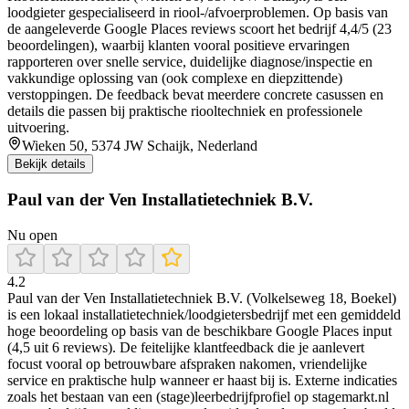
loodgieter gespecialiseerd in riool-/afvoerproblemen. Op basis van
de aangeleverde Google Places reviews scoort het bedrijf 4,4/5 (23
beoordelingen), waarbij klanten vooral positieve ervaringen
rapporteren over snelle service, duidelijke diagnose/inspectie en
vakkundige oplossing van (ook complexe en diepzittende)
verstoppingen. De feedback bevat meerdere concrete casussen en
details die passen bij praktische riooltechniek en professionele
uitvoering.
Wieken 50, 5374 JW Schaijk, Nederland
Bekijk details
Paul van der Ven Installatietechniek B.V.
Nu open
4.2
Paul van der Ven Installatietechniek B.V. (Volkelseweg 18, Boekel)
is een lokaal installatietechniek/loodgietersbedrijf met een gemiddeld
hoge beoordeling op basis van de beschikbare Google Places input
(4,5 uit 6 reviews). De feitelijke klantfeedback die je aanlevert
focust vooral op betrouwbare afspraken nakomen, vriendelijke
service en praktische hulp wanneer er haast bij is. Externe indicaties
zoals het bestaan van een (stage)leerbedrijfprofiel op stagemarkt.nl