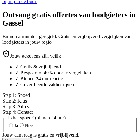
bij mij in de buurt
.
Ontvang gratis offertes van loodgieters in
Gassel
Binnen 2 minuten geregeld. Gratis en vrijblijvend vergelijken van
loodgieters in jouw regio.
Jouw gegevens zijn veilig
✓ Gratis & vrijblijvend
✓ Bespaar tot 40% door te vergelijken
✓ Binnen 24 uur reactie
✓ Geverifieerde vakbedrijven
Stap
1
:
Spoed
Stap
2
:
Klus
Stap
3
:
Adres
Stap
4
:
Contact
Is het spoed? (binnen 24 uur)
Ja
Nee
Jouw aanvraag is gratis en vrijblijvend.