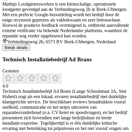
Mathijn Loodgieterswerken is een kleinschalige, operationele
loodgieter gevestigd aan de Verbindingsweg 2b in Beek‑Ubbergen.
Met een perfecte Google‑beoordeling wordt het bedrijf door de
enige recensent geprezen als vakbekwaam en zeer betrouwbaar.
Hoewel de positieve feedback overtuigend is, ontbreekt aanvullende
externe verificatie via bekende Nederlandse platforms, waardoor de
reputatie nog verder opgebouwd kan worden.
Verbindingsweg 2b, 6573 BV Beek-Ubbergen, Nederland
Bekijk details
Technisch Installatiebedrijf Ad Brans
Gesloten
4.0
Technisch Installatiebedrijf Ad Brans (Lange Schoolstraat 3A, Sint
Hubert) oogt als een lokaal, ervaren installatiebedrijf met duidelijke
klantgerichte service. De beschikbare reviews benadrukken vooral
snelheid, communicatie en het netjes uitvoeren van
reparaties/onderhoud (o.a. CV/ketel en spoedvragen), en het bedrijf
presenteert zich bovendien met lange bedrijfsduur en brede
installatie-expertise. Tegelijkertijd is er één duidelijke kritische
ervaring met betrekking tot prijsniveau en het niet vooraf vragen om