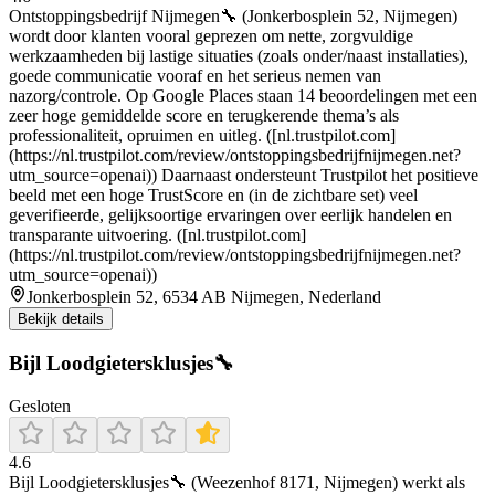
Ontstoppingsbedrijf Nijmegen🔧 (Jonkerbosplein 52, Nijmegen)
wordt door klanten vooral geprezen om nette, zorgvuldige
werkzaamheden bij lastige situaties (zoals onder/naast installaties),
goede communicatie vooraf en het serieus nemen van
nazorg/controle. Op Google Places staan 14 beoordelingen met een
zeer hoge gemiddelde score en terugkerende thema’s als
professionaliteit, opruimen en uitleg. ([nl.trustpilot.com]
(https://nl.trustpilot.com/review/ontstoppingsbedrijfnijmegen.net?
utm_source=openai)) Daarnaast ondersteunt Trustpilot het positieve
beeld met een hoge TrustScore en (in de zichtbare set) veel
geverifieerde, gelijksoortige ervaringen over eerlijk handelen en
transparante uitvoering. ([nl.trustpilot.com]
(https://nl.trustpilot.com/review/ontstoppingsbedrijfnijmegen.net?
utm_source=openai))
Jonkerbosplein 52, 6534 AB Nijmegen, Nederland
Bekijk details
Bijl Loodgietersklusjes🔧
Gesloten
4.6
Bijl Loodgietersklusjes🔧 (Weezenhof 8171, Nijmegen) werkt als