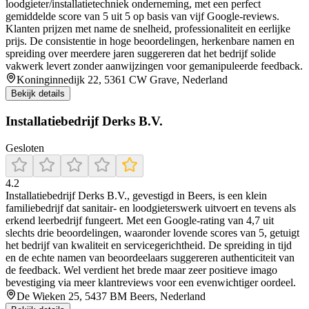
loodgieter/installatietechniek onderneming, met een perfect
gemiddelde score van 5 uit 5 op basis van vijf Google‑reviews.
Klanten prijzen met name de snelheid, professionaliteit en eerlijke
prijs. De consistentie in hoge beoordelingen, herkenbare namen en
spreiding over meerdere jaren suggereren dat het bedrijf solide
vakwerk levert zonder aanwijzingen voor gemanipuleerde feedback.
Koninginnedijk 22, 5361 CW Grave, Nederland
Bekijk details
Installatiebedrijf Derks B.V.
Gesloten
4.2
Installatiebedrijf Derks B.V., gevestigd in Beers, is een klein
familiebedrijf dat sanitair- en loodgieterswerk uitvoert en tevens als
erkend leerbedrijf fungeert. Met een Google-rating van 4,7 uit
slechts drie beoordelingen, waaronder lovende scores van 5, getuigt
het bedrijf van kwaliteit en servicegerichtheid. De spreiding in tijd
en de echte namen van beoordeelaars suggereren authenticiteit van
de feedback. Wel verdient het brede maar zeer positieve imago
bevestiging via meer klantreviews voor een evenwichtiger oordeel.
De Wieken 25, 5437 BM Beers, Nederland