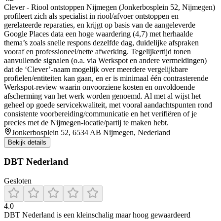
Clever - Riool ontstoppen Nijmegen (Jonkerbosplein 52, Nijmegen)
profileert zich als specialist in riool/afvoer ontstoppen en
gerelateerde reparaties, en krijgt op basis van de aangeleverde
Google Places data een hoge waardering (4,7) met herhaalde
thema’s zoals snelle respons dezelfde dag, duidelijke afspraken
vooraf en professioneel/nette afwerking. Tegelijkertijd tonen
aanvullende signalen (o.a. via Werkspot en andere vermeldingen)
dat de ‘Clever’-naam mogelijk over meerdere vergelijkbare
profielen/entiteiten kan gaan, en er is minimaal één contrasterende
Werkspot-review waarin onvoorziene kosten en onvoldoende
afscherming van het werk worden genoemd. Al met al wijst het
geheel op goede servicekwaliteit, met vooral aandachtspunten rond
consistente voorbereiding/communicatie en het verifiëren of je
precies met de Nijmegen-locatie/partij te maken hebt.
Jonkerbosplein 52, 6534 AB Nijmegen, Nederland
Bekijk details
DBT Nederland
Gesloten
4.0
DBT Nederland is een kleinschalig maar hoog gewaardeerd