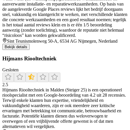
aanverwante installatie- en reparatiewerkzaamheden. Op basis van
de aangeleverde Google Places reviews lijkt het bedrijf doorgaans
snel, vakkundig en klantgericht te werken, met verschillende klanten
die concrete werkzaamheden en een goed resultaat noemen; tegelijk
is het totaal aantal reviews klein en is er één 1/5 beoordeling
aanwezig (zonder toelichting), waardoor de reputatie niet helemaal
“risicoloos” kan worden gekwalificeerd.
Sint Teunismolenweg 50-A, 6534 AG Nijmegen, Nederland
Bekijk details
Hijmans Riooltechniek
Gesloten
2.5
Hijmans Riooltechniek in Malden (Steiger 25) is een operationeel
rioolspecialist met een Google-beoordeling van 4.2 uit 28 recensies.
Terwijl enkele klanten hun expertise, vriendelijkheid en
vakkundigheid waarderen, zijn er ook meerdere zeer kritische
ervaringen met betrekking tot communicatie, betrouwbaarheid en
facturatie. Potentiële klanten dienen dus weloverwogen te
overwegen of een vrijblijvende offerte gewenst is of dat men
alternatieven wil vergelijken.