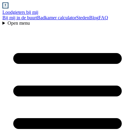
Loodgieters bij mij
Bij mij in de buurt
Badkamer calculator
Steden
Blog
FAQ
Open menu