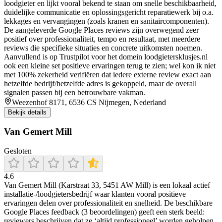
loodgieter en lijkt vooral bekend te staan om snelle beschikbaarheid,
duidelijke communicatie en oplossingsgericht reparatiewerk bij o.a.
lekkages en vervangingen (zoals kranen en sanitaircomponenten).
De aangeleverde Google Places reviews zijn overwegend zeer
positief over professionaliteit, tempo en resultaat, met meerdere
reviews die specifieke situaties en concrete uitkomsten noemen.
Aanvullend is op Trustpilot voor het domein loodgietersklusjes.nl
ook een kleine set positieve ervaringen terug te zien; wel kon ik niet
met 100% zekerheid verifiëren dat iedere externe review exact aan
hetzelfde bedrijf/hetzelfde adres is gekoppeld, maar de overall
signalen passen bij een betrouwbare vakman.
Weezenhof 8171, 6536 CS Nijmegen, Nederland
Bekijk details
Van Gemert Mill
Gesloten
4.6
Van Gemert Mill (Karstraat 33, 5451 AW Mill) is een lokaal actief
installatie-/loodgietersbedrijf waar klanten vooral positieve
ervaringen delen over professionaliteit en snelheid. De beschikbare
Google Places feedback (3 beoordelingen) geeft een sterk beeld:
reviewers beschrijven dat ze ‘altijd professioneel’ worden geholpen