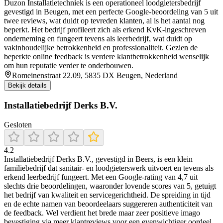
Duzon Installatietechniek is een operationeel loodgietersbedrijf
gevestigd in Beugen, met een perfecte Google-beoordeling van 5 uit
twee reviews, wat duidt op tevreden klanten, al is het aantal nog
beperkt. Het bedrijf profileert zich als erkend KvK-ingeschreven
onderneming en fungeert tevens als leerbedrijf, wat duidt op
vakinhoudelijke betrokkenheid en professionaliteit. Gezien de
beperkte online feedback is verdere klantbetrokkenheid wenselijk
om hun reputatie verder te onderbouwen.
Romeinenstraat 22.09, 5835 DX Beugen, Nederland
Bekijk details
Installatiebedrijf Derks B.V.
Gesloten
4.2
Installatiebedrijf Derks B.V., gevestigd in Beers, is een klein
familiebedrijf dat sanitair- en loodgieterswerk uitvoert en tevens als
erkend leerbedrijf fungeert. Met een Google-rating van 4,7 uit
slechts drie beoordelingen, waaronder lovende scores van 5, getuigt
het bedrijf van kwaliteit en servicegerichtheid. De spreiding in tijd
en de echte namen van beoordeelaars suggereren authenticiteit van
de feedback. Wel verdient het brede maar zeer positieve imago
bevestiging via meer klantreviews voor een evenwichtiger oordeel.