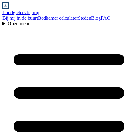
Loodgieters bij mij
Bij mij in de buurt
Badkamer calculator
Steden
Blog
FAQ
Open menu