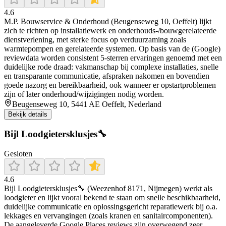
4.6
M.P. Bouwservice & Onderhoud (Beugenseweg 10, Oeffelt) lijkt
zich te richten op installatiewerk en onderhouds-/bouwgerelateerde
dienstverlening, met sterke focus op verduurzaming zoals
warmtepompen en gerelateerde systemen. Op basis van de (Google)
reviewdata worden consistent 5-sterren ervaringen genoemd met een
duidelijke rode draad: vakmanschap bij complexe installaties, snelle
en transparante communicatie, afspraken nakomen en bovendien
goede nazorg en bereikbaarheid, ook wanneer er opstartproblemen
zijn of later onderhoud/wijzigingen nodig worden.
Beugenseweg 10, 5441 AE Oeffelt, Nederland
Bekijk details
Bijl Loodgietersklusjes🔧
Gesloten
4.6
Bijl Loodgietersklusjes🔧 (Weezenhof 8171, Nijmegen) werkt als
loodgieter en lijkt vooral bekend te staan om snelle beschikbaarheid,
duidelijke communicatie en oplossingsgericht reparatiewerk bij o.a.
lekkages en vervangingen (zoals kranen en sanitaircomponenten).
De aangeleverde Google Places reviews zijn overwegend zeer