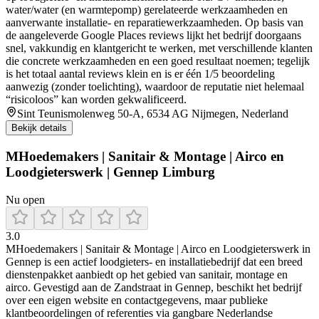
water/water (en warmtepomp) gerelateerde werkzaamheden en
aanverwante installatie- en reparatiewerkzaamheden. Op basis van
de aangeleverde Google Places reviews lijkt het bedrijf doorgaans
snel, vakkundig en klantgericht te werken, met verschillende klanten
die concrete werkzaamheden en een goed resultaat noemen; tegelijk
is het totaal aantal reviews klein en is er één 1/5 beoordeling
aanwezig (zonder toelichting), waardoor de reputatie niet helemaal
“risicoloos” kan worden gekwalificeerd.
Sint Teunismolenweg 50-A, 6534 AG Nijmegen, Nederland
Bekijk details
MHoedemakers | Sanitair & Montage | Airco en
Loodgieterswerk | Gennep Limburg
Nu open
3.0
MHoedemakers | Sanitair & Montage | Airco en Loodgieterswerk in
Gennep is een actief loodgieters- en installatiebedrijf dat een breed
dienstenpakket aanbiedt op het gebied van sanitair, montage en
airco. Gevestigd aan de Zandstraat in Gennep, beschikt het bedrijf
over een eigen website en contactgegevens, maar publieke
klantbeoordelingen of referenties via gangbare Nederlandse