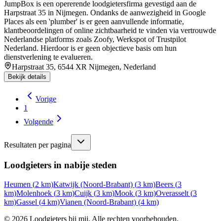
JumpBox is een opererende loodgietersfirma gevestigd aan de
Harpstraat 35 in Nijmegen. Ondanks de aanwezigheid in Google
Places als een 'plumber' is er geen aanvullende informatie,
klantbeoordelingen of online zichtbaarheid te vinden via vertrouwde
Nederlandse platforms zoals Zoofy, Werkspot of Trustpilot
Nederland. Hierdoor is er geen objectieve basis om hun
dienstverlening te evalueren.
Harpstraat 35, 6544 XR Nijmegen, Nederland
Bekijk details
Vorige
1
Volgende
Resultaten per pagina
Loodgieters in nabije steden
Heumen
(
2
km)
Katwijk (Noord-Brabant)
(
3
km)
Beers
(
3
km)
Molenhoek
(
3
km)
Cuijk
(
3
km)
Mook
(
3
km)
Overasselt
(
3
km)
Gassel
(
4
km)
Vianen (Noord-Brabant)
(
4
km)
©
2026
Loodgieters bij mij. Alle rechten voorbehouden.