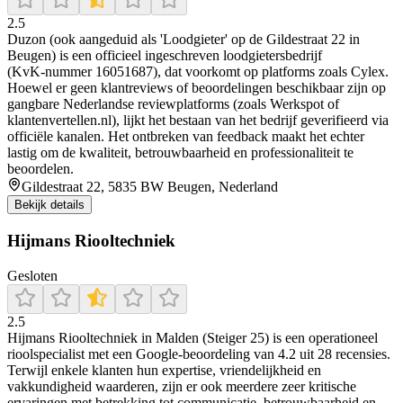
2.5
Duzon (ook aangeduid als 'Loodgieter' op de Gildestraat 22 in
Beugen) is een officieel ingeschreven loodgietersbedrijf
(KvK‑nummer 16051687), dat voorkomt op platforms zoals Cylex.
Hoewel er geen klantreviews of beoordelingen beschikbaar zijn op
gangbare Nederlandse reviewplatforms (zoals Werkspot of
klantenvertellen.nl), lijkt het bestaan van het bedrijf geverifieerd via
officiële kanalen. Het ontbreken van feedback maakt het echter
lastig om de kwaliteit, betrouwbaarheid en professionaliteit te
beoordelen.
Gildestraat 22, 5835 BW Beugen, Nederland
Bekijk details
Hijmans Riooltechniek
Gesloten
2.5
Hijmans Riooltechniek in Malden (Steiger 25) is een operationeel
rioolspecialist met een Google-beoordeling van 4.2 uit 28 recensies.
Terwijl enkele klanten hun expertise, vriendelijkheid en
vakkundigheid waarderen, zijn er ook meerdere zeer kritische
ervaringen met betrekking tot communicatie, betrouwbaarheid en