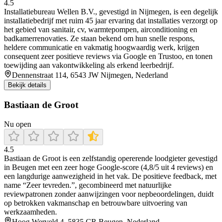
4.5
Installatiebureau Wellen B.V., gevestigd in Nijmegen, is een degelijk
installatiebedrijf met ruim 45 jaar ervaring dat installaties verzorgt op
het gebied van sanitair, cv, warmtepompen, airconditioning en
badkamerrenovaties. Ze staan bekend om hun snelle respons,
heldere communicatie en vakmatig hoogwaardig werk, krijgen
consequent zeer positieve reviews via Google en Trustoo, en tonen
toewijding aan vakontwikkeling als erkend leerbedrijf.
Dennenstraat 114, 6543 JW Nijmegen, Nederland
Bekijk details
Bastiaan de Groot
Nu open
4.5
Bastiaan de Groot is een zelfstandig opererende loodgieter gevestigd
in Beugen met een zeer hoge Google-score (4,8/5 uit 4 reviews) en
een langdurige aanwezigheid in het vak. De positieve feedback, met
name “Zeer tevreden.”, gecombineerd met natuurlijke
reviewpatronen zonder aanwijzingen voor nepbeoordelingen, duidt
op betrokken vakmanschap en betrouwbare uitvoering van
werkzaamheden.
Hoog Werveld 4, 5835 CR Beugen, Nederland