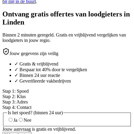
bij mij in de buurt
.
Ontvang gratis offertes van loodgieters in
Linden
Binnen 2 minuten geregeld. Gratis en vrijblijvend vergelijken van
loodgieters in jouw regio.
Jouw gegevens zijn veilig
✓ Gratis & vrijblijvend
✓ Bespaar tot 40% door te vergelijken
✓ Binnen 24 uur reactie
✓ Geverifieerde vakbedrijven
Stap
1
:
Spoed
Stap
2
:
Klus
Stap
3
:
Adres
Stap
4
:
Contact
Is het spoed? (binnen 24 uur)
Ja
Nee
Jouw aanvraag is gratis en vrijblijvend.