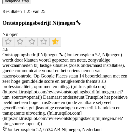
Volgende stap
Resultaten
1
-
25
van
25
Ontstoppingsbedrijf Nijmegen🔧
Nu open
4.6
Ontstoppingsbedrijf Nijmegen🔧 (Jonkerbosplein 52, Nijmegen)
wordt door klanten vooral geprezen om nette, zorgvuldige
werkzaamheden bij lastige situaties (zoals onder/naast installaties),
goede communicatie vooraf en het serieus nemen van
nazorg/controle. Op Google Places staan 14 beoordelingen met een
zeer hoge gemiddelde score en terugkerende thema’s als
professionaliteit, opruimen en uitleg. ([nl.trustpilot.com]
(https://nl.trustpilot.com/review/ontstoppingsbedrijfnijmegen.net?
utm_source=openai)) Daarnaast ondersteunt Trustpilot het positieve
beeld met een hoge TrustScore en (in de zichtbare set) veel
geverifieerde, gelijksoortige ervaringen over eerlijk handelen en
transparante uitvoering. ([nl.trustpilot.com]
(https://nl.trustpilot.com/review/ontstoppingsbedrijfnijmegen.net?
utm_source=openai))
Jonkerbosplein 52, 6534 AB Nijmegen, Nederland