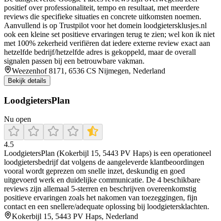
positief over professionaliteit, tempo en resultaat, met meerdere
reviews die specifieke situaties en concrete uitkomsten noemen.
Aanvullend is op Trustpilot voor het domein loodgietersklusjes.nl
ook een kleine set positieve ervaringen terug te zien; wel kon ik niet
met 100% zekerheid verifiëren dat iedere externe review exact aan
hetzelfde bedrijf/hetzelfde adres is gekoppeld, maar de overall
signalen passen bij een betrouwbare vakman.
Weezenhof 8171, 6536 CS Nijmegen, Nederland
Bekijk details
LoodgietersPlan
Nu open
4.5
LoodgietersPlan (Kokerbijl 15, 5443 PV Haps) is een operationeel
loodgietersbedrijf dat volgens de aangeleverde klantbeoordingen
vooral wordt geprezen om snelle inzet, deskundig en goed
uitgevoerd werk en duidelijke communicatie. De 4 beschikbare
reviews zijn allemaal 5-sterren en beschrijven overeenkomstig
positieve ervaringen zoals het nakomen van toezeggingen, fijn
contact en een snellere/adequate oplossing bij loodgietersklachten.
Kokerbijl 15, 5443 PV Haps, Nederland