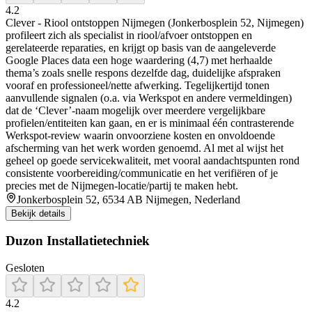
4.2
Clever - Riool ontstoppen Nijmegen (Jonkerbosplein 52, Nijmegen)
profileert zich als specialist in riool/afvoer ontstoppen en
gerelateerde reparaties, en krijgt op basis van de aangeleverde
Google Places data een hoge waardering (4,7) met herhaalde
thema’s zoals snelle respons dezelfde dag, duidelijke afspraken
vooraf en professioneel/nette afwerking. Tegelijkertijd tonen
aanvullende signalen (o.a. via Werkspot en andere vermeldingen)
dat de ‘Clever’-naam mogelijk over meerdere vergelijkbare
profielen/entiteiten kan gaan, en er is minimaal één contrasterende
Werkspot-review waarin onvoorziene kosten en onvoldoende
afscherming van het werk worden genoemd. Al met al wijst het
geheel op goede servicekwaliteit, met vooral aandachtspunten rond
consistente voorbereiding/communicatie en het verifiëren of je
precies met de Nijmegen-locatie/partij te maken hebt.
Jonkerbosplein 52, 6534 AB Nijmegen, Nederland
Bekijk details
Duzon Installatietechniek
Gesloten
4.2