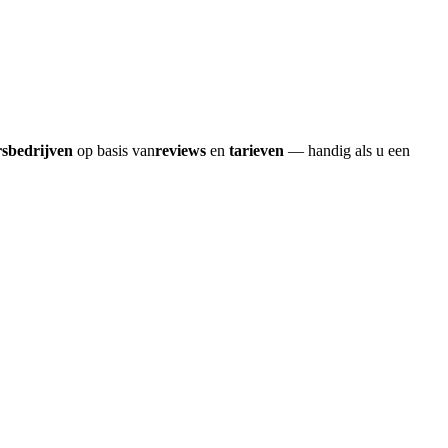
rsbedrijven
op basis van
reviews
en
tarieven
— handig als u een