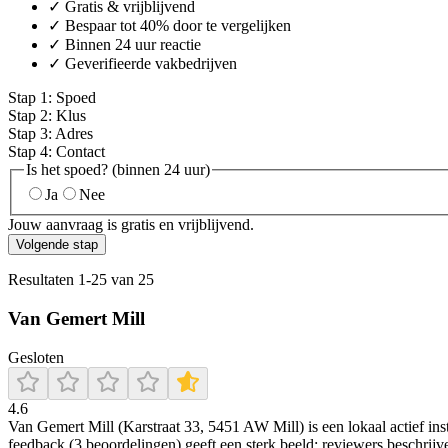
✓ Gratis & vrijblijvend
✓ Bespaar tot 40% door te vergelijken
✓ Binnen 24 uur reactie
✓ Geverifieerde vakbedrijven
Stap
1
:
Spoed
Stap
2
:
Klus
Stap
3
:
Adres
Stap
4
:
Contact
Is het spoed? (binnen 24 uur)
Ja
Nee
Jouw aanvraag is gratis en vrijblijvend.
Volgende stap
Resultaten
1
-
25
van
25
Van Gemert Mill
Gesloten
4.6
Van Gemert Mill (Karstraat 33, 5451 AW Mill) is een lokaal actief inst
feedback (3 beoordelingen) geeft een sterk beeld: reviewers beschrij