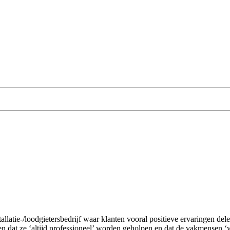
allatie-/loodgietersbedrijf waar klanten vooral positieve ervaringen de
ven dat ze ‘altijd professioneel’ worden geholpen en dat de vakmensen 