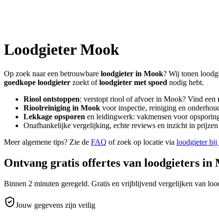
Loodgieter
Mook
Op zoek naar een betrouwbare
loodgieter in
Mook
? Wij tonen loodgi
goedkope loodgieter
zoekt of
loodgieter met spoed
nodig hebt.
Riool ontstoppen
: verstopt riool of afvoer in
Mook
? Vind een
Rioolreiniging in
Mook
voor inspectie, reiniging en onderhoud
Lekkage opsporen
en leidingwerk: vakmensen voor opsporing 
Onafhankelijke vergelijking, echte reviews en inzicht in prijz
Meer algemene tips? Zie de
FAQ
of zoek op locatie via
loodgieter bij
Ontvang gratis offertes van loodgieters in
Binnen 2 minuten geregeld. Gratis en vrijblijvend vergelijken van lood
Jouw gegevens zijn veilig