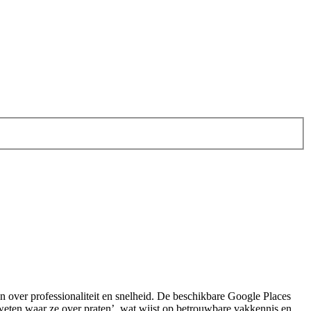
len over professionaliteit en snelheid. De beschikbare Google Places
‘weten waar ze over praten’, wat wijst op betrouwbare vakkennis en