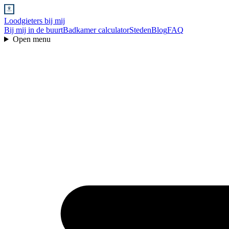
Loodgieters bij mij
Bij mij in de buurt
Badkamer calculator
Steden
Blog
FAQ
Open menu