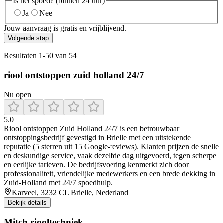
Is het spoed? (binnen 24 uur)
Ja
Nee
Jouw aanvraag is gratis en vrijblijvend.
Volgende stap
Resultaten
1
-
50
van
54
riool ontstoppen zuid holland 24/7
Nu open
5.0
Riool ontstoppen Zuid Holland 24/7 is een betrouwbaar
ontstoppingsbedrijf gevestigd in Brielle met een uitstekende
reputatie (5 sterren uit 15 Google-reviews). Klanten prijzen de snelle
en deskundige service, vaak dezelfde dag uitgevoerd, tegen scherpe
en eerlijke tarieven. De bedrijfsvoering kenmerkt zich door
professionaliteit, vriendelijke medewerkers en een brede dekking in
Zuid-Holland met 24/7 spoedhulp.
Karveel, 3232 CL Brielle, Nederland
Bekijk details
Mitch riooltechniek