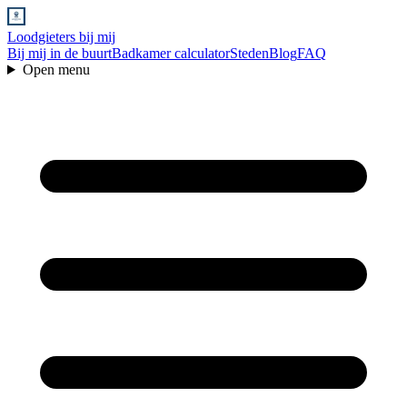
Loodgieters bij mij
Bij mij in de buurt
Badkamer calculator
Steden
Blog
FAQ
Open menu