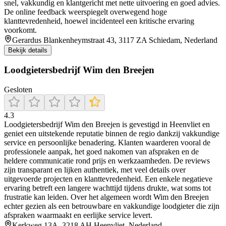
snel, vakkundig en klantgericht met nette uitvoering en goed advies.
De online feedback weerspiegelt overwegend hoge
klanttevredenheid, hoewel incidenteel een kritische ervaring
voorkomt.
Gerardus Blankenheymstraat 43, 3117 ZA Schiedam, Nederland
Bekijk details
Loodgietersbedrijf Wim den Breejen
Gesloten
4.3
Loodgietersbedrijf Wim den Breejen is gevestigd in Heenvliet en
geniet een uitstekende reputatie binnen de regio dankzij vakkundige
service en persoonlijke benadering. Klanten waarderen vooral de
professionele aanpak, het goed nakomen van afspraken en de
heldere communicatie rond prijs en werkzaamheden. De reviews
zijn transparant en lijken authentiek, met veel details over
uitgevoerde projecten en klanttevredenheid. Een enkele negatieve
ervaring betreft een langere wachttijd tijdens drukte, wat soms tot
frustratie kan leiden. Over het algemeen wordt Wim den Breejen
echter gezien als een betrouwbare en vakkundige loodgieter die zijn
afspraken waarmaakt en eerlijke service levert.
Kerkweg 13A, 3218 AH Heenvliet, Nederland