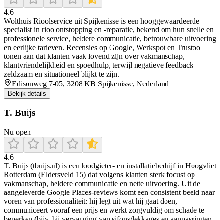
4.6
Wolthuis Rioolservice uit Spijkenisse is een hooggewaardeerde
specialist in rioolontstopping en -reparatie, bekend om hun snelle en
professionele service, heldere communicatie, betrouwbare uitvoering
en eerlijke tarieven. Recensies op Google, Werkspot en Trustoo
tonen aan dat klanten vaak lovend zijn over vakmanschap,
klantvriendelijkheid en spoedhulp, terwijl negatieve feedback
zeldzaam en situationeel blijkt te zijn.
Edisonweg 7-05, 3208 KB Spijkenisse, Nederland
Bekijk details
T. Buijs
Nu open
4.6
T. Buijs (tbuijs.nl) is een loodgieter- en installatiebedrijf in Hoogvliet
Rotterdam (Eldersveld 15) dat volgens klanten sterk focust op
vakmanschap, heldere communicatie en nette uitvoering. Uit de
aangeleverde Google Places-reviews komt een consistent beeld naar
voren van professionaliteit: hij legt uit wat hij gaat doen,
communiceert vooraf een prijs en werkt zorgvuldig om schade te
beperken (bijv. bij vervanging van sifons/lekkages en aanpassingen