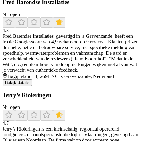
Fred Barendse Installaties
Nu open
4.8
Fred Barendse Installaties, gevestigd in ’s‑Gravenzande, heeft een
fraaie Google-score van 4,9 gebaseerd op 9 reviews. Klanten prijzen
de snelle, nette en betrouwbare service, met specifieke melding van
spoedhulp, warmwaterproblemen en vakmanschap. De aard en
verscheidenheid van de reviewers (“Kim Koornhof”, “Melanie de
Wit”, etc.) en de inhoud van de opmerkingen wijken niet af van wat
je verwacht van authentieke feedback.
Bagijneland 11, 2691 NC 's-Gravenzande, Nederland
Bekijk details
Jerry’s Rioleringen
Nu open
4.7
Jerry’s Rioleringen is een kleinschalig, regionaal opererend
loodgieters- en rioolspecialistenbedrijf in Vlaardingen, gevestigd aan
Olivier van Noortlaan. De firma valt op door extreem hoge