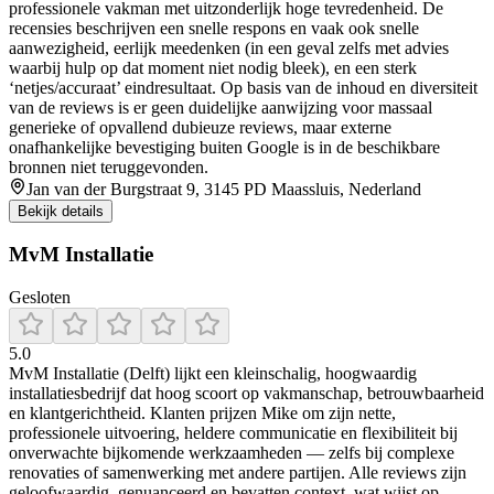
professionele vakman met uitzonderlijk hoge tevredenheid. De
recensies beschrijven een snelle respons en vaak ook snelle
aanwezigheid, eerlijk meedenken (in een geval zelfs met advies
waarbij hulp op dat moment niet nodig bleek), en een sterk
‘netjes/accuraat’ eindresultaat. Op basis van de inhoud en diversiteit
van de reviews is er geen duidelijke aanwijzing voor massaal
generieke of opvallend dubieuze reviews, maar externe
onafhankelijke bevestiging buiten Google is in de beschikbare
bronnen niet teruggevonden.
Jan van der Burgstraat 9, 3145 PD Maassluis, Nederland
Bekijk details
MvM Installatie
Gesloten
5.0
MvM Installatie (Delft) lijkt een kleinschalig, hoogwaardig
installatiesbedrijf dat hoog scoort op vakmanschap, betrouwbaarheid
en klantgerichtheid. Klanten prijzen Mike om zijn nette,
professionele uitvoering, heldere communicatie en flexibiliteit bij
onverwachte bijkomende werkzaamheden — zelfs bij complexe
renovaties of samenwerking met andere partijen. Alle reviews zijn
geloofwaardig, genuanceerd en bevatten context, wat wijst op