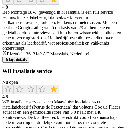
4.8
Beb Montage B.V., gevestigd in Maassluis, is een full-service
technisch installatiebedrijf dat vakwerk levert in
badkamerrenovaties, toiletten, keukens en meterkasten. Met een
perfecte Google-rating van 5 op basis van 29 authentieke en
gedetailleerde klantreviews valt hun betrouwbaarheid, stiptheid en
nette uitvoering sterk op. Het bedrijf beschikt bovendien over
erkenning als leerbedrijf, wat professionaliteit en vakkennis
onderstreept.
Elzendal 136, 3142 AE Maassluis, Nederland
Bekijk details
WB installatie service
Nu open
4.8
WB installatie service is een Maassluise loodgieters- en
installatiebedrijf (Petrus de Pagterlaan) dat volgens Google Places
actief is en een gemiddelde score van 5,0 haalt met 148
klantreviews. De klantfeedback benadrukt vooral vakmanschap,
nette uitvoering en duidelijke communicatie, met concrete
voorbeelden van o.a. CV-ketel en radiatoren vervangen/aangesloten,