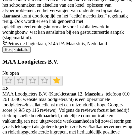
het schoonmaken en afstellen van een ketel, oplossen van
afvoerproblemen, en het vervangen van onderdelen bij sanitair;
daarnaast komt doorlooptijd en het “actief meedenken” regelmatig
terug. Ook wordt er een link genoemd met
opleidingen/erkenningsinformatie voor installatiewerk in
woningbouw, wat kan aansluiten bij een gestructureerde aanpak
(stagemarkt.nl).
Petrus de Pagterlaan, 3145 PA Maassluis, Nederland
Bekijk details
MAA Loodgieters B.V.
Nu open
4.8
MAA Loodgieters B.V. (Karekietstraat 12, Maassluis; telefoon 010
261 3340; website maaloodgieters.nl) is een operationele
loodgieters-/installatiedienst met een uitzonderlijk hoge Google-
score (4,9/5 op 116 reviews). Volgens de reviews focust het bedrijf
sterk op snelle bereikbaarheid, duidelijke communicatie en
vakkundig (en net) uitgevoerde werkzaamheden bij zowel storingen
(zoals lekkages) als grotere trajecten zoals wc/badkamervernieuwing
en rioleringsgerelateerde ingrepen, met herhaaldelijk positieve