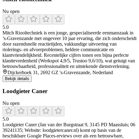
Nu open
5.0
Mitch Riooltechniek is een jonge, gespecialiseerde eenmanszaak in
’s‑Gravenzande met ongeveer 10 jaar ervaring, die zich onderscheidt
door razendsnelle reactietijden, vakkundige uitvoering van
riolerings- en afvoerproblemen, heldere communicatie en
klantvriendelijkheid. Recentelijke cijfers tonen een bijna perfecte
klanttevredenheid (Werkspot 4,9/5, Trustoo 9,6/10), wat getuigt van
betrouwbaarheid, professionaliteit en uitstekende dienstverlening.
Dijckerhoek 31, 2692 GZ 's-Gravenzande, Nederland
Bekijk details
Loodgieter Caner
Nu open
5.0
Loodgieter Caner (Jan van der Burgstraat 9, 3145 PD Maassluis; 06
39241135; Website: loodgietercaner.nl) komt op basis van de
beschikbare Google Places-reviews over als een betrouwbare,