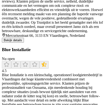
reviews). Klanten prijzen de snelle service, netheid, duidelijke
communicatie en het vermogen om ook complexe riool- en
elektrowerkzaamheden efficiënt en vriendelijk uit te voeren. Hoewel
één recensent melding maakt van een planning die haperde vanwege
overmacht, wegen de vele positieve, gedetailleerde ervaringen
duidelijk zwaarder. Op Trustpilot is het beeld gematigder met één lof
en één kritisch oordeel, maar overall presenteert Jamo zich als een
betrouwbare, deskundige en servicegerichte onderneming.
Mercuriusstraat 66, 3133 EN Vlaardingen, Nederland
Bekijk details
Blue Installatie
Nu open
4.5
Blue Installatie is een kleinschalig, operationeel loodgietersbedrijf in
Vlaardingen dat hoge klanttevredenheid combineert met
persoonlijke, oplossingsgerichte service. Klanten prijzen de
professionaliteit van Oussama, zijn meedenkende houding bij
complexe situaties (zoals bewust tijdelijk niet aansluiten van een
radiator zodat de kitter nog bij kon) en snelle, betrouwbare follow-
up. Met aandacht voor detail en nette afwerking blijkt Blue
Installatie een betrouwbare keuze te zijn voor sanitaire renovaties,