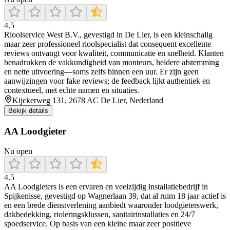
4.5
Rioolservice West B.V., gevestigd in De Lier, is een kleinschalig
maar zeer professioneel rioolspecialist dat consequent excellente
reviews ontvangt voor kwaliteit, communicatie en snelheid. Klanten
benadrukken de vakkundigheid van monteurs, heldere afstemming
en nette uitvoering—soms zelfs binnen een uur. Er zijn geen
aanwijzingen voor fake reviews; de feedback lijkt authentiek en
contextueel, met echte namen en situaties.
Kijckerweg 131, 2678 AC De Lier, Nederland
Bekijk details
AA Loodgieter
Nu open
4.5
AA Loodgieters is een ervaren en veelzijdig installatiebedrijf in
Spijkenisse, gevestigd op Wagnerlaan 39, dat al ruim 18 jaar actief is
en een brede dienstverlening aanbiedt waaronder loodgieterswerk,
dakbedekking, rioleringsklussen, sanitairinstallaties en 24/7
spoedservice. Op basis van een kleine maar zeer positieve