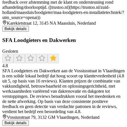
feedback over afstemming met de klant en ondersteuning rond
afhandeling/doorlooptijd. ([trustoo.nl](https://trustoo.nl/zuid-
holland/maassluis/loodgieter/maa-loodgieters-en-installatietechniek/?
utm_source=openai))
Karekietstraat 12, 3145 NA Maassluis, Nederland
Bekijk details
SFA Loodgieters en Dakwerken
Gesloten
4.8
SFA Loodgieters en Dakwerken aan de Vossiusstraat in Vlaardingen
is een solide lokaal bedrijf dat hoog scoort op klanttevredenheid (4.8
uit 5, op basis van 16 reviews). Klanten prijzen de combinatie van
vakkundigheid, betrouwbaarheid en oplossingsgerichtheid, met
werkzaamheden variërend van dakrenovatie en dakgoten tot
verstoppingen. De reviews benadrukken vooral het meedenken en
de nette afwerking. Op basis van deze consistente positieve
feedback en geen detectie van verdachte patronen in de reviews,
verdient het bedrijf een beoordeling van 4.8.
Vossiusstraat 79, 3132 GM Vlaardingen, Nederland
Bekijk details