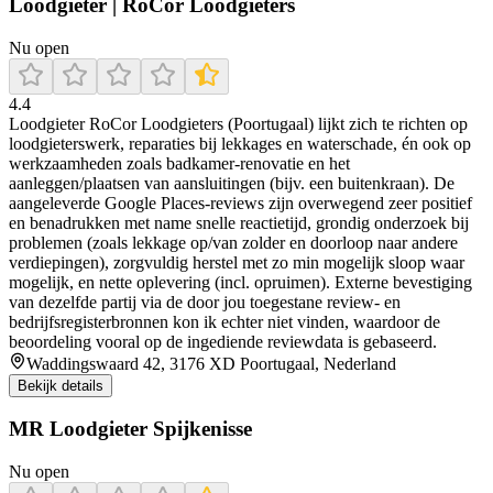
Loodgieter | RoCor Loodgieters
Nu open
4.4
Loodgieter RoCor Loodgieters (Poortugaal) lijkt zich te richten op
loodgieterswerk, reparaties bij lekkages en waterschade, én ook op
werkzaamheden zoals badkamer-renovatie en het
aanleggen/plaatsen van aansluitingen (bijv. een buitenkraan). De
aangeleverde Google Places-reviews zijn overwegend zeer positief
en benadrukken met name snelle reactietijd, grondig onderzoek bij
problemen (zoals lekkage op/van zolder en doorloop naar andere
verdiepingen), zorgvuldig herstel met zo min mogelijk sloop waar
mogelijk, en nette oplevering (incl. opruimen). Externe bevestiging
van dezelfde partij via de door jou toegestane review- en
bedrijfsregisterbronnen kon ik echter niet vinden, waardoor de
beoordeling vooral op de ingediende reviewdata is gebaseerd.
Waddingswaard 42, 3176 XD Poortugaal, Nederland
Bekijk details
MR Loodgieter Spijkenisse
Nu open