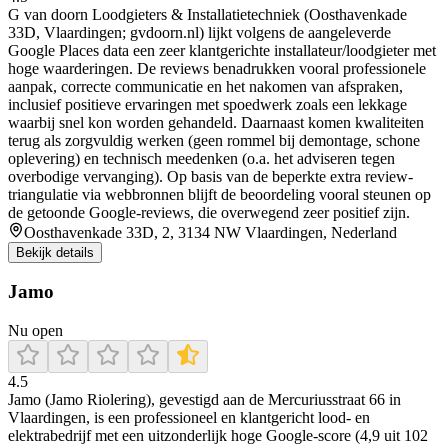
G van doorn Loodgieters & Installatietechniek (Oosthavenkade
33D, Vlaardingen; gvdoorn.nl) lijkt volgens de aangeleverde
Google Places data een zeer klantgerichte installateur/loodgieter met
hoge waarderingen. De reviews benadrukken vooral professionele
aanpak, correcte communicatie en het nakomen van afspraken,
inclusief positieve ervaringen met spoedwerk zoals een lekkage
waarbij snel kon worden gehandeld. Daarnaast komen kwaliteiten
terug als zorgvuldig werken (geen rommel bij demontage, schone
oplevering) en technisch meedenken (o.a. het adviseren tegen
overbodige vervanging). Op basis van de beperkte extra review-
triangulatie via webbronnen blijft de beoordeling vooral steunen op
de getoonde Google-reviews, die overwegend zeer positief zijn.
Oosthavenkade 33D, 2, 3134 NW Vlaardingen, Nederland
Bekijk details
Jamo
Nu open
4.5
Jamo (Jamo Riolering), gevestigd aan de Mercuriusstraat 66 in
Vlaardingen, is een professioneel en klantgericht lood- en
elektrabedrijf met een uitzonderlijk hoge Google-score (4,9 uit 102