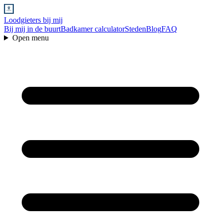
Loodgieters bij mij
Bij mij in de buurt
Badkamer calculator
Steden
Blog
FAQ
Open menu