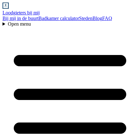
Loodgieters bij mij
Bij mij in de buurt
Badkamer calculator
Steden
Blog
FAQ
Open menu