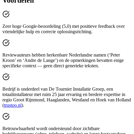
Voordelen
Zeer hoge Google-beoordeling (5,0) met positieve feedback over
vriendelijke hulp en correcte oplossingsrichting.
Reviewauteurs hebben herkenbare Nederlandse namen (‘Peter
Kroon’ en ‘Andre de Lange’) en de opmerkingen bevatten enige
specifieke context — geen direct generieke teksten.
Bedrijf is onderdeel van De Tournier Installatie Groep, een
totaalinstallateur met ruim 25 jaar ervaring en bredere expertise in
regio Groot Rijnmond, Haaglanden, Westland en Hoek van Holland
(
trustoo.nl
).
Betrouwbaarheid wordt ondersteund door zichtbare
bedrijfsgegevens (adres, telefoon, website) en lange bestaansduur