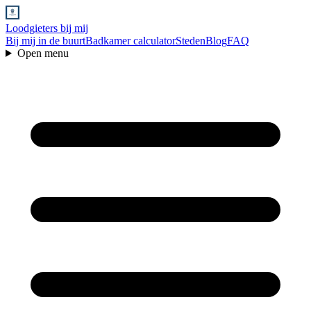
Loodgieters bij mij
Bij mij in de buurt
Badkamer calculator
Steden
Blog
FAQ
Open menu