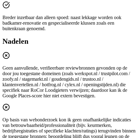
Breder inzetbaar dan alleen spoed: naast lekkage worden ook
badkamer-renovatie en gespecialiseerde klussen zoals een
buitenkraan genoemd.
Nadelen
Geen aanvullende, verifieerbare reviewbronnen gevonden op de
door jou toegestane domeinen (zoals werkspot.nl / trustpilot.com /
zoofy.nl / stagemarkt.nl / goudengids.nl / trustoo.nl /
klantenvertellen.nl / hotfrog.nl / cylex.nl / openingstijden.nl) die
specifiek naar RoCor Loodgieters verwijzen; daardoor kan ik de
Google Places-score hier niet extern bevestigen.
Op basis van webonderzoek kon ik geen onafhankelijke indicaties
van betrouwbaarheid/professionaliteit (bijv. keurmerken,
bedrijfsregistraties of specifieke klachten/ratings) terugvinden binnen
de toegestane bronnen; beoordeling blijft dus vooral leunen op de