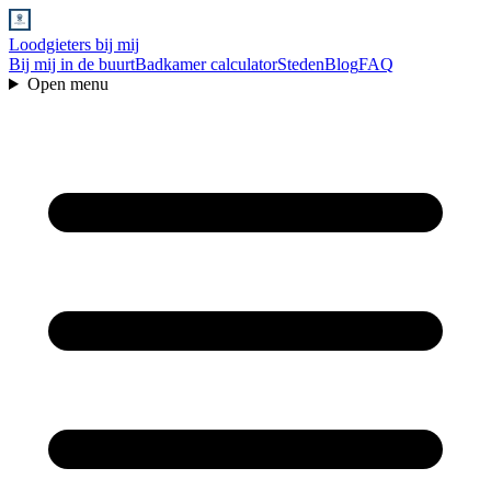
Loodgieters bij mij
Bij mij in de buurt
Badkamer calculator
Steden
Blog
FAQ
Open menu