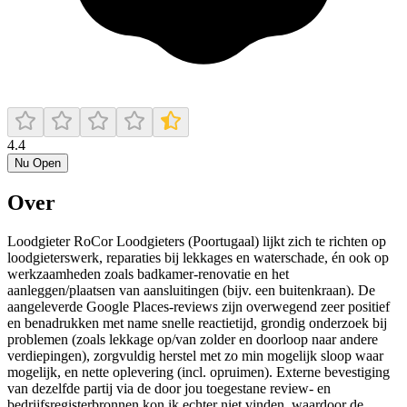
4.4
Nu Open
Over
Loodgieter RoCor Loodgieters (Poortugaal) lijkt zich te richten op
loodgieterswerk, reparaties bij lekkages en waterschade, én ook op
werkzaamheden zoals badkamer-renovatie en het
aanleggen/plaatsen van aansluitingen (bijv. een buitenkraan). De
aangeleverde Google Places-reviews zijn overwegend zeer positief
en benadrukken met name snelle reactietijd, grondig onderzoek bij
problemen (zoals lekkage op/van zolder en doorloop naar andere
verdiepingen), zorgvuldig herstel met zo min mogelijk sloop waar
mogelijk, en nette oplevering (incl. opruimen). Externe bevestiging
van dezelfde partij via de door jou toegestane review- en
bedrijfsregisterbronnen kon ik echter niet vinden, waardoor de