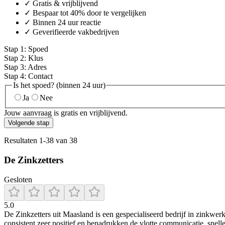
✓ Gratis & vrijblijvend
✓ Bespaar tot 40% door te vergelijken
✓ Binnen 24 uur reactie
✓ Geverifieerde vakbedrijven
Stap
1
:
Spoed
Stap
2
:
Klus
Stap
3
:
Adres
Stap
4
:
Contact
Is het spoed? (binnen 24 uur)
Ja
Nee
Jouw aanvraag is gratis en vrijblijvend.
Volgende stap
Resultaten
1
-
38
van
38
De Zinkzetters
Gesloten
5.0
De Zinkzetters uit Maasland is een gespecialiseerd bedrijf in zinkwer
consistent zeer positief en benadrukken de vlotte communicatie, sne