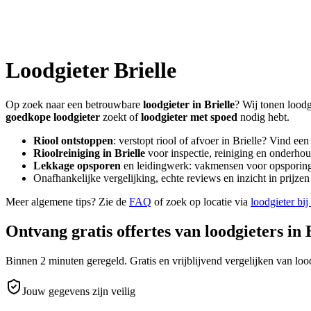
Loodgieter
Brielle
Op zoek naar een betrouwbare
loodgieter in
Brielle
? Wij tonen loodg
goedkope loodgieter
zoekt of
loodgieter met spoed
nodig hebt.
Riool ontstoppen
: verstopt riool of afvoer in
Brielle
? Vind een
Rioolreiniging in
Brielle
voor inspectie, reiniging en onderhou
Lekkage opsporen
en leidingwerk: vakmensen voor opsporing 
Onafhankelijke vergelijking, echte reviews en inzicht in prijz
Meer algemene tips? Zie de
FAQ
of zoek op locatie via
loodgieter bij
Ontvang gratis offertes van loodgieters in
Binnen 2 minuten geregeld. Gratis en vrijblijvend vergelijken van lood
Jouw gegevens zijn veilig