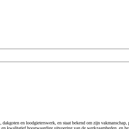
k, dakgoten en loodgieterswerk, en staat bekend om zijn vakmanschap, p
lle en kwalitatief hoogwaardige uitvoering van de werkzaamheden, en he