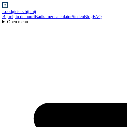
Loodgieters bij mij
Bij mij in de buurt
Badkamer calculator
Steden
Blog
FAQ
Open menu