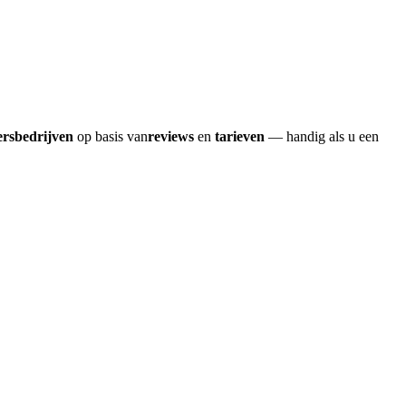
ersbedrijven
op basis van
reviews
en
tarieven
— handig als u een