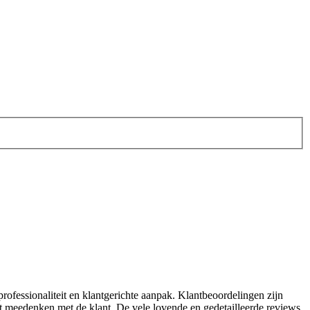
rofessionaliteit en klantgerichte aanpak. Klantbeoordelingen zijn
t meedenken met de klant. De vele lovende en gedetailleerde reviews