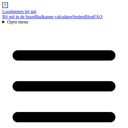
Loodgieters bij mij
Bij mij in de buurt
Badkamer calculator
Steden
Blog
FAQ
Open menu