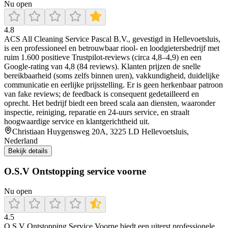
Nu open
4.8
ACS All Cleaning Service Pascal B.V., gevestigd in Hellevoetsluis,
is een professioneel en betrouwbaar riool‑ en loodgietersbedrijf met
ruim 1.600 positieve Trustpilot‑reviews (circa 4,8–4,9) en een
Google‑rating van 4,8 (84 reviews). Klanten prijzen de snelle
bereikbaarheid (soms zelfs binnen uren), vakkundigheid, duidelijke
communicatie en eerlijke prijsstelling. Er is geen herkenbaar patroon
van fake reviews; de feedback is consequent gedetailleerd en
oprecht. Het bedrijf biedt een breed scala aan diensten, waaronder
inspectie, reiniging, reparatie en 24‑uurs service, en straalt
hoogwaardige service en klantgerichtheid uit.
Christiaan Huygensweg 20A, 3225 LD Hellevoetsluis,
Nederland
Bekijk details
O.S.V Ontstopping service voorne
Nu open
4.5
O.S.V Ontstopping Service Voorne biedt een uiterst professionele