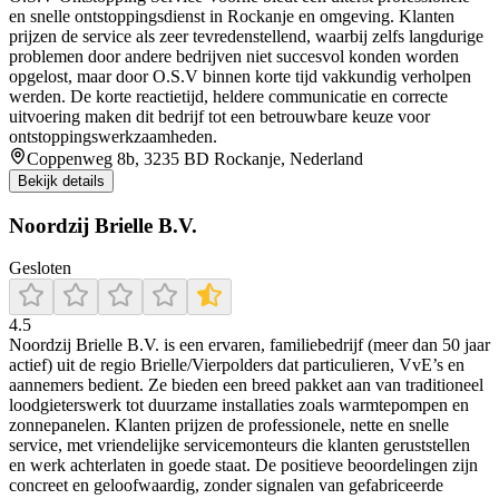
en snelle ontstoppingsdienst in Rockanje en omgeving. Klanten
prijzen de service als zeer tevredenstellend, waarbij zelfs langdurige
problemen door andere bedrijven niet succesvol konden worden
opgelost, maar door O.S.V binnen korte tijd vakkundig verholpen
werden. De korte reactietijd, heldere communicatie en correcte
uitvoering maken dit bedrijf tot een betrouwbare keuze voor
ontstoppingswerkzaamheden.
Coppenweg 8b, 3235 BD Rockanje, Nederland
Bekijk details
Noordzij Brielle B.V.
Gesloten
4.5
Noordzij Brielle B.V. is een ervaren, familiebedrijf (meer dan 50 jaar
actief) uit de regio Brielle/Vierpolders dat particulieren, VvE’s en
aannemers bedient. Ze bieden een breed pakket aan van traditioneel
loodgieterswerk tot duurzame installaties zoals warmtepompen en
zonnepanelen. Klanten prijzen de professionele, nette en snelle
service, met vriendelijke servicemonteurs die klanten geruststellen
en werk achterlaten in goede staat. De positieve beoordelingen zijn
concreet en geloofwaardig, zonder signalen van gefabriceerde