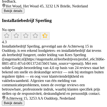
feedback.
Het Woud, Het Woud 45, 3232 LN Brielle, Nederland
Bekijk details
Installatiebedrijf Sperling
Nu open
4.3
Installatiebedrijf Sperling, gevestigd aan de Achterweg 15 in
Ouddorp, is een erkend loodgieters- en installatiebedrijf dat tevens
als leerbedrijf fungeert, onder leiding van Kees Sperling
([stagemarkt.nl](https://stagemarkt.nl/leerbedrijven/profiel_e6c3fd6e-
88f1-df11-87cd-001372415b01?utm_source=openai)). Met een
solide Google-beoordeling van 4,6 op basis van 24 reviews staat het
bekend om snelle en deskundige service — ook bij storingen buiten
reguliere tijden — en oog voor klantvriendelijkheid en
vakbekwaamheid. Afgezien van één melding van
communicatieproblemen, tonen de overige reviews een
betrouwbare, professionele indruk, waarbij klanten specifiek prijs
stellen op de responsiviteit, deskundigheid en persoonlijk contact.
Achterweg 15, 3253 AA Ouddorp, Nederland
Bekijk details