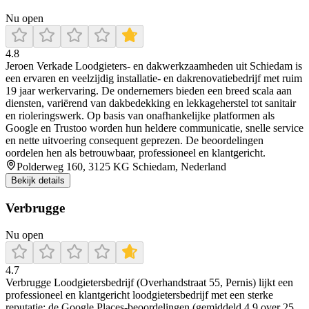
Nu open
4.8
Jeroen Verkade Loodgieters‑ en dakwerkzaamheden uit Schiedam is
een ervaren en veelzijdig installatie- en dakrenovatiebedrijf met ruim
19 jaar werkervaring. De ondernemers bieden een breed scala aan
diensten, variërend van dakbedekking en lekkageherstel tot sanitair
en rioleringswerk. Op basis van onafhankelijke platformen als
Google en Trustoo worden hun heldere communicatie, snelle service
en nette uitvoering consequent geprezen. De beoordelingen
oordelen hen als betrouwbaar, professioneel en klantgericht.
Polderweg 160, 3125 KG Schiedam, Nederland
Bekijk details
Verbrugge
Nu open
4.7
Verbrugge Loodgietersbedrijf (Overhandstraat 55, Pernis) lijkt een
professioneel en klantgericht loodgietersbedrijf met een sterke
reputatie: de Google Places-beoordelingen (gemiddeld 4,9 over 25