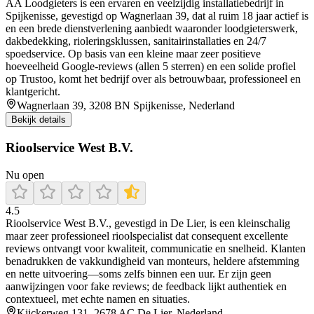
AA Loodgieters is een ervaren en veelzijdig installatiebedrijf in
Spijkenisse, gevestigd op Wagnerlaan 39, dat al ruim 18 jaar actief is
en een brede dienstverlening aanbiedt waaronder loodgieterswerk,
dakbedekking, rioleringsklussen, sanitairinstallaties en 24/7
spoedservice. Op basis van een kleine maar zeer positieve
hoeveelheid Google-reviews (allen 5 sterren) en een solide profiel
op Trustoo, komt het bedrijf over als betrouwbaar, professioneel en
klantgericht.
Wagnerlaan 39, 3208 BN Spijkenisse, Nederland
Bekijk details
Rioolservice West B.V.
Nu open
4.5
Rioolservice West B.V., gevestigd in De Lier, is een kleinschalig
maar zeer professioneel rioolspecialist dat consequent excellente
reviews ontvangt voor kwaliteit, communicatie en snelheid. Klanten
benadrukken de vakkundigheid van monteurs, heldere afstemming
en nette uitvoering—soms zelfs binnen een uur. Er zijn geen
aanwijzingen voor fake reviews; de feedback lijkt authentiek en
contextueel, met echte namen en situaties.
Kijckerweg 131, 2678 AC De Lier, Nederland