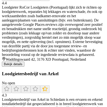
4.4
Loodgieter RoCor Loodgieters (Poortugaal) lijkt zich te richten op
loodgieterswerk, reparaties bij lekkages en waterschade, én ook op
werkzaamheden zoals badkamer-renovatie en het
aanleggen/plaatsen van aansluitingen (bijv. een buitenkraan). De
aangeleverde Google Places-reviews zijn overwegend zeer positief
en benadrukken met name snelle reactietijd, grondig onderzoek bij
problemen (zoals lekkage op/van zolder en doorloop naar andere
verdiepingen), zorgvuldig herstel met zo min mogelijk sloop waar
mogelijk, en nette oplevering (incl. opruimen). Externe bevestiging
van dezelfde partij via de door jou toegestane review- en
bedrijfsregisterbronnen kon ik echter niet vinden, waardoor de
beoordeling vooral op de ingediende reviewdata is gebaseerd.
Waddingswaard 42, 3176 XD Poortugaal, Nederland
Bekijk details
Loodgietersbedrijf van Arkel
Nu open
4.3
Loodgietersbedrijf van Arkel in Schiedam is een ervaren en erkend
installatiebedrijf dat gespecialiseerd is in breed loodgieterswerk van