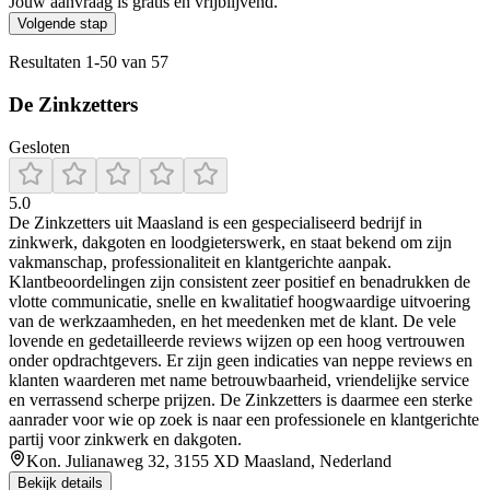
Jouw aanvraag is gratis en vrijblijvend.
Volgende stap
Resultaten
1
-
50
van
57
De Zinkzetters
Gesloten
5.0
De Zinkzetters uit Maasland is een gespecialiseerd bedrijf in
zinkwerk, dakgoten en loodgieterswerk, en staat bekend om zijn
vakmanschap, professionaliteit en klantgerichte aanpak.
Klantbeoordelingen zijn consistent zeer positief en benadrukken de
vlotte communicatie, snelle en kwalitatief hoogwaardige uitvoering
van de werkzaamheden, en het meedenken met de klant. De vele
lovende en gedetailleerde reviews wijzen op een hoog vertrouwen
onder opdrachtgevers. Er zijn geen indicaties van neppe reviews en
klanten waarderen met name betrouwbaarheid, vriendelijke service
en verrassend scherpe prijzen. De Zinkzetters is daarmee een sterke
aanrader voor wie op zoek is naar een professionele en klantgerichte
partij voor zinkwerk en dakgoten.
Kon. Julianaweg 32, 3155 XD Maasland, Nederland
Bekijk details