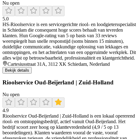
Nu open
5.0
HS‑Rioolservice is een servicegerichte riool- en loodgietersspecialist
in Schiedam die consequent hoge scores behaalt van tevreden
klanten. Hun Google‑rating van 5 op basis van 33 reviews
weerspiegelt hun snelle responstijd (soms binnen 15 minuten),
duidelijke communicatie, vakkundige oplossing van lekkages en
ontstoppingen, en het achterlaten van een opgeruimde werkplek. Dit
alles wijst op betrouwbaarheid, professionaliteit en klantgerichtheid.
Cartesiusstraat 31A, 3112 XK Schiedam, Nederland
Bekijk details
Rioolservice Oud-Beijerland | Zuid-Holland
Nu open
4.9
Rioolservice Oud‑Beijerland | Zuid‑Holland is een lokaal opererend
riool- en ontstoppingsbedrijf, actief vanuit Oud-Beijerland. Het
bedrijf scoort zeer hoog op klanttevredenheid (4,9 / 5 op 13
beoordelingen). Klanten waarderen vooral de vaste, vooraf
afgesproken tarieven, de vriendelijkheid en professionaliteit van