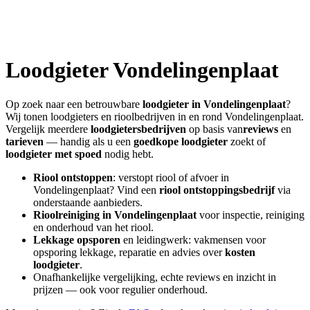
Loodgieter
Vondelingenplaat
Op zoek naar een betrouwbare
loodgieter in
Vondelingenplaat
?
Wij tonen loodgieters en rioolbedrijven in en rond
Vondelingenplaat
.
Vergelijk meerdere
loodgietersbedrijven
op basis van
reviews
en
tarieven
— handig als u een
goedkope loodgieter
zoekt of
loodgieter met spoed
nodig hebt.
Riool ontstoppen
: verstopt riool of afvoer in
Vondelingenplaat
? Vind een
riool ontstoppingsbedrijf
via
onderstaande aanbieders.
Rioolreiniging in
Vondelingenplaat
voor inspectie, reiniging
en onderhoud van het riool.
Lekkage opsporen
en leidingwerk: vakmensen voor
opsporing lekkage, reparatie en advies over
kosten
loodgieter
.
Onafhankelijke vergelijking, echte reviews en inzicht in
prijzen — ook voor regulier onderhoud.