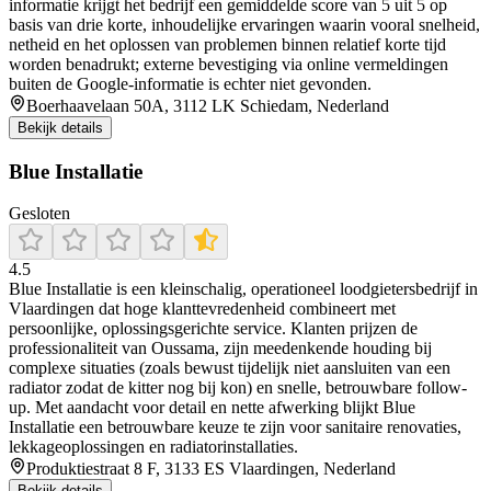
informatie krijgt het bedrijf een gemiddelde score van 5 uit 5 op
basis van drie korte, inhoudelijke ervaringen waarin vooral snelheid,
netheid en het oplossen van problemen binnen relatief korte tijd
worden benadrukt; externe bevestiging via online vermeldingen
buiten de Google-informatie is echter niet gevonden.
Boerhaavelaan 50A, 3112 LK Schiedam, Nederland
Bekijk details
Blue Installatie
Gesloten
4.5
Blue Installatie is een kleinschalig, operationeel loodgietersbedrijf in
Vlaardingen dat hoge klanttevredenheid combineert met
persoonlijke, oplossingsgerichte service. Klanten prijzen de
professionaliteit van Oussama, zijn meedenkende houding bij
complexe situaties (zoals bewust tijdelijk niet aansluiten van een
radiator zodat de kitter nog bij kon) en snelle, betrouwbare follow-
up. Met aandacht voor detail en nette afwerking blijkt Blue
Installatie een betrouwbare keuze te zijn voor sanitaire renovaties,
lekkageoplossingen en radiatorinstallaties.
Produktiestraat 8 F, 3133 ES Vlaardingen, Nederland
Bekijk details