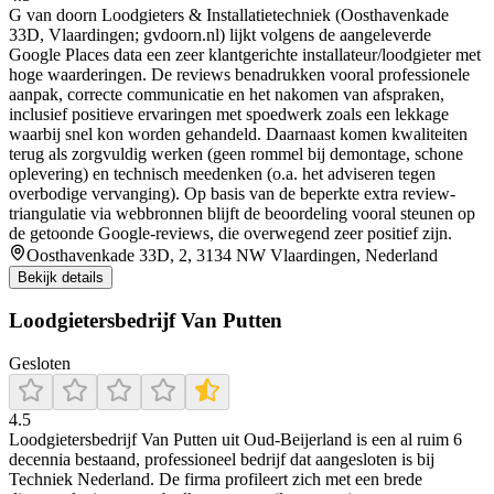
G van doorn Loodgieters & Installatietechniek (Oosthavenkade
33D, Vlaardingen; gvdoorn.nl) lijkt volgens de aangeleverde
Google Places data een zeer klantgerichte installateur/loodgieter met
hoge waarderingen. De reviews benadrukken vooral professionele
aanpak, correcte communicatie en het nakomen van afspraken,
inclusief positieve ervaringen met spoedwerk zoals een lekkage
waarbij snel kon worden gehandeld. Daarnaast komen kwaliteiten
terug als zorgvuldig werken (geen rommel bij demontage, schone
oplevering) en technisch meedenken (o.a. het adviseren tegen
overbodige vervanging). Op basis van de beperkte extra review-
triangulatie via webbronnen blijft de beoordeling vooral steunen op
de getoonde Google-reviews, die overwegend zeer positief zijn.
Oosthavenkade 33D, 2, 3134 NW Vlaardingen, Nederland
Bekijk details
Loodgietersbedrijf Van Putten
Gesloten
4.5
Loodgietersbedrijf Van Putten uit Oud‑Beijerland is een al ruim 6
decennia bestaand, professioneel bedrijf dat aangesloten is bij
Techniek Nederland. De firma profileert zich met een brede