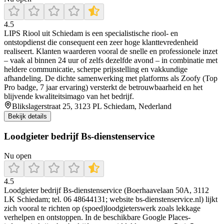
4.5
LIPS Riool uit Schiedam is een specialistische riool- en
ontstopdienst die consequent een zeer hoge klanttevredenheid
realiseert. Klanten waarderen vooral de snelle en professionele inzet
– vaak al binnen 24 uur of zelfs dezelfde avond – in combinatie met
heldere communicatie, scherpe prijsstelling en vakkundige
afhandeling. De dichte samenwerking met platforms als Zoofy (Top
Pro badge, 7 jaar ervaring) versterkt de betrouwbaarheid en het
blijvende kwaliteitsimago van het bedrijf.
Blikslagerstraat 25, 3123 PL Schiedam, Nederland
Bekijk details
Loodgieter bedrijf Bs-dienstenservice
Nu open
4.5
Loodgieter bedrijf Bs-dienstenservice (Boerhaavelaan 50A, 3112
LK Schiedam; tel. 06 48644131; website bs-dienstenservice.nl) lijkt
zich vooral te richten op (spoed)loodgieterswerk zoals lekkage
verhelpen en ontstoppen. In de beschikbare Google Places-