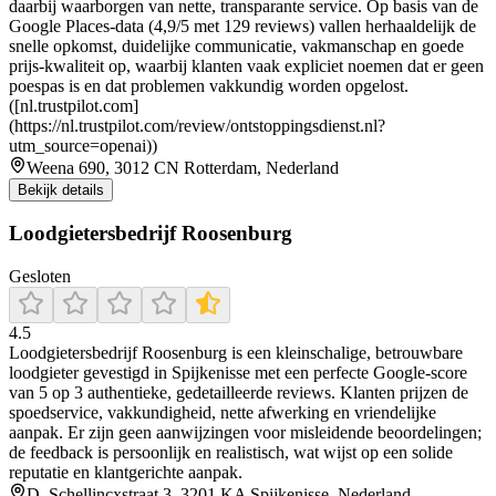
daarbij waarborgen van nette, transparante service. Op basis van de
Google Places-data (4,9/5 met 129 reviews) vallen herhaaldelijk de
snelle opkomst, duidelijke communicatie, vakmanschap en goede
prijs-kwaliteit op, waarbij klanten vaak expliciet noemen dat er geen
poespas is en dat problemen vakkundig worden opgelost.
([nl.trustpilot.com]
(https://nl.trustpilot.com/review/ontstoppingsdienst.nl?
utm_source=openai))
Weena 690, 3012 CN Rotterdam, Nederland
Bekijk details
Loodgietersbedrijf Roosenburg
Gesloten
4.5
Loodgietersbedrijf Roosenburg is een kleinschalige, betrouwbare
loodgieter gevestigd in Spijkenisse met een perfecte Google-score
van 5 op 3 authentieke, gedetailleerde reviews. Klanten prijzen de
spoedservice, vakkundigheid, nette afwerking en vriendelijke
aanpak. Er zijn geen aanwijzingen voor misleidende beoordelingen;
de feedback is persoonlijk en realistisch, wat wijst op een solide
reputatie en klantgerichte aanpak.
D. Schellincxstraat 3, 3201 KA Spijkenisse, Nederland