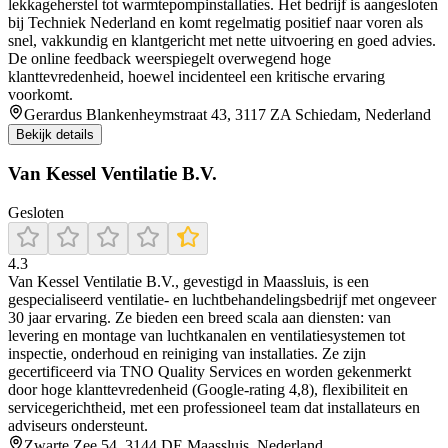
lekkageherstel tot warmtepompinstallaties. Het bedrijf is aangesloten
bij Techniek Nederland en komt regelmatig positief naar voren als
snel, vakkundig en klantgericht met nette uitvoering en goed advies.
De online feedback weerspiegelt overwegend hoge
klanttevredenheid, hoewel incidenteel een kritische ervaring
voorkomt.
Gerardus Blankenheymstraat 43, 3117 ZA Schiedam, Nederland
Bekijk details
Van Kessel Ventilatie B.V.
Gesloten
4.3
Van Kessel Ventilatie B.V., gevestigd in Maassluis, is een
gespecialiseerd ventilatie- en luchtbehandelingsbedrijf met ongeveer
30 jaar ervaring. Ze bieden een breed scala aan diensten: van
levering en montage van luchtkanalen en ventilatiesystemen tot
inspectie, onderhoud en reiniging van installaties. Ze zijn
gecertificeerd via TNO Quality Services en worden gekenmerkt
door hoge klanttevredenheid (Google-rating 4,8), flexibiliteit en
servicegerichtheid, met een professioneel team dat installateurs en
adviseurs ondersteunt.
Zwarte Zee 54, 3144 DE Maassluis, Nederland