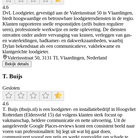
4.6
DvL Loodgieter, gevestigd aan de Valeriusstraat 50 in Vlaardingen,
biedt hoogwaardige en betrouwbare loodgietersdiensten in de regio.
Klanten rapporteren snelle responstijden (zelfs buiten reguliere
uren), professionele werkwijze en nette oplevering. De diensten
omvatten onder andere vervanging van kranen, verleggen van gas‑
en waterleidingen, badkamer‐ en dakwerkzaamheden, waarbij
Dylan bekendstaat als een communicatieve, vakbekwame en
klantgerichte loodgieter.
Valeriusstraat 50, 3131 TL Vlaardingen, Nederland
Bekijk details
T. Buijs
Gesloten
4.6
T. Buijs (tbuijs.nl) is een loodgieter- en installatiebedrijf in Hoogvliet
Rotterdam (Eldersveld 15) dat volgens klanten sterk focust op
vakmanschap, heldere communicatie en nette uitvoering. Uit de
aangeleverde Google Places-reviews komt een consistent beeld naar
voren van professionaliteit: hij legt uit wat hij gaat doen,
communiceert vooraf een prijs en werkt zorgvuldig om schade te