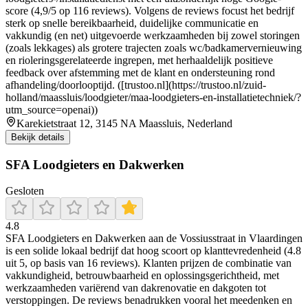
score (4,9/5 op 116 reviews). Volgens de reviews focust het bedrijf
sterk op snelle bereikbaarheid, duidelijke communicatie en
vakkundig (en net) uitgevoerde werkzaamheden bij zowel storingen
(zoals lekkages) als grotere trajecten zoals wc/badkamervernieuwing
en rioleringsgerelateerde ingrepen, met herhaaldelijk positieve
feedback over afstemming met de klant en ondersteuning rond
afhandeling/doorlooptijd. ([trustoo.nl](https://trustoo.nl/zuid-
holland/maassluis/loodgieter/maa-loodgieters-en-installatietechniek/?
utm_source=openai))
Karekietstraat 12, 3145 NA Maassluis, Nederland
Bekijk details
SFA Loodgieters en Dakwerken
Gesloten
4.8
SFA Loodgieters en Dakwerken aan de Vossiusstraat in Vlaardingen
is een solide lokaal bedrijf dat hoog scoort op klanttevredenheid (4.8
uit 5, op basis van 16 reviews). Klanten prijzen de combinatie van
vakkundigheid, betrouwbaarheid en oplossingsgerichtheid, met
werkzaamheden variërend van dakrenovatie en dakgoten tot
verstoppingen. De reviews benadrukken vooral het meedenken en