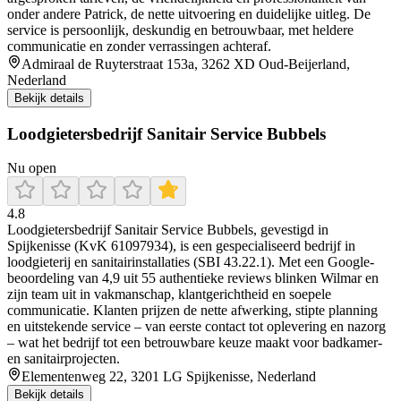
onder andere Patrick, de nette uitvoering en duidelijke uitleg. De
service is persoonlijk, deskundig en betrouwbaar, met heldere
communicatie en zonder verrassingen achteraf.
Admiraal de Ruyterstraat 153a, 3262 XD Oud-Beijerland,
Nederland
Bekijk details
Loodgietersbedrijf Sanitair Service Bubbels
Nu open
4.8
Loodgietersbedrijf Sanitair Service Bubbels, gevestigd in
Spijkenisse (KvK 61097934), is een gespecialiseerd bedrijf in
loodgieterij en sanitairinstallaties (SBI 43.22.1). Met een Google-
beoordeling van 4,9 uit 55 authentieke reviews blinken Wilmar en
zijn team uit in vakmanschap, klantgerichtheid en soepele
communicatie. Klanten prijzen de nette afwerking, stipte planning
en uitstekende service – van eerste contact tot oplevering en nazorg
– wat het bedrijf tot een betrouwbare keuze maakt voor badkamer-
en sanitairprojecten.
Elementenweg 22, 3201 LG Spijkenisse, Nederland
Bekijk details