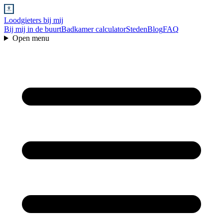
Loodgieters bij mij
Bij mij in de buurt
Badkamer calculator
Steden
Blog
FAQ
Open menu