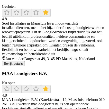
Gesloten
4.8
Soef Installaties in Maassluis levert hoogwaardige
installatiediensten, met in het bijzonder focus op loodgieterwerk en
renovatieprojecten. Uit de Google-reviews blijkt duidelijk dat het
bedrijf uitblinkt in professionaliteit, heldere communicatie en
klantgerichtheid – opdrachten worden zorgvuldig uitgevoerd, ook
buiten reguliere afspraken om. Klanten prijzen de vakkennis,
flexibiliteit en betrouwbaarheid; het bedrijfsimago straalt
vakmanschap en betrokkenheid uit.
Jan van der Burgstraat 49, 3145 PD Maassluis, Nederland
Bekijk details
MAA Loodgieters B.V.
Nu open
4.8
MAA Loodgieters B.V. (Karekietstraat 12, Maassluis; telefoon 010
261 3340; website maaloodgieters.nl) is een operationele
loodgieters-/installatiedienst met een uitzonderlijk hoge Google-