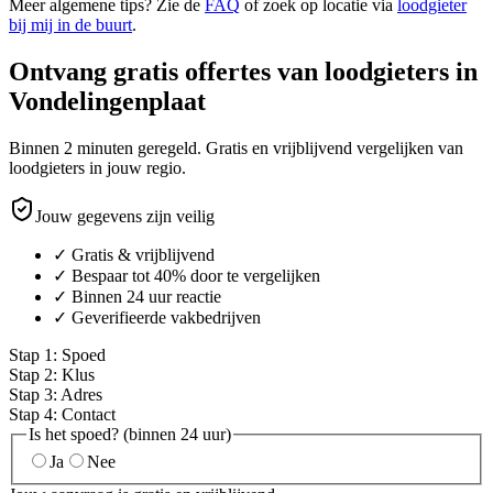
Meer algemene tips? Zie de
FAQ
of zoek op locatie via
loodgieter
bij mij in de buurt
.
Ontvang gratis offertes van loodgieters in
Vondelingenplaat
Binnen 2 minuten geregeld. Gratis en vrijblijvend vergelijken van
loodgieters in jouw regio.
Jouw gegevens zijn veilig
✓ Gratis & vrijblijvend
✓ Bespaar tot 40% door te vergelijken
✓ Binnen 24 uur reactie
✓ Geverifieerde vakbedrijven
Stap
1
:
Spoed
Stap
2
:
Klus
Stap
3
:
Adres
Stap
4
:
Contact
Is het spoed? (binnen 24 uur)
Ja
Nee