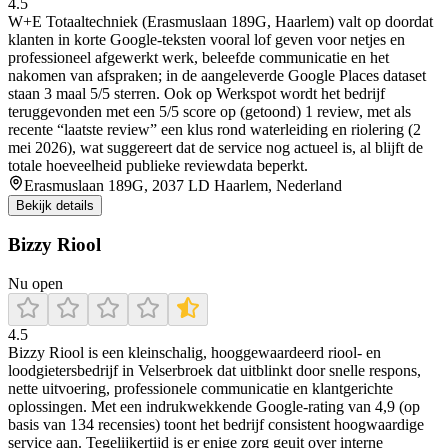
4.5
W+E Totaaltechniek (Erasmuslaan 189G, Haarlem) valt op doordat
klanten in korte Google-teksten vooral lof geven voor netjes en
professioneel afgewerkt werk, beleefde communicatie en het
nakomen van afspraken; in de aangeleverde Google Places dataset
staan 3 maal 5/5 sterren. Ook op Werkspot wordt het bedrijf
teruggevonden met een 5/5 score op (getoond) 1 review, met als
recente “laatste review” een klus rond waterleiding en riolering (2
mei 2026), wat suggereert dat de service nog actueel is, al blijft de
totale hoeveelheid publieke reviewdata beperkt.
Erasmuslaan 189G, 2037 LD Haarlem, Nederland
Bekijk details
Bizzy Riool
Nu open
4.5
Bizzy Riool is een kleinschalig, hooggewaardeerd riool- en
loodgietersbedrijf in Velserbroek dat uitblinkt door snelle respons,
nette uitvoering, professionele communicatie en klantgerichte
oplossingen. Met een indrukwekkende Google-rating van 4,9 (op
basis van 134 recensies) toont het bedrijf consistent hoogwaardige
service aan. Tegelijkertijd is er enige zorg geuit over interne