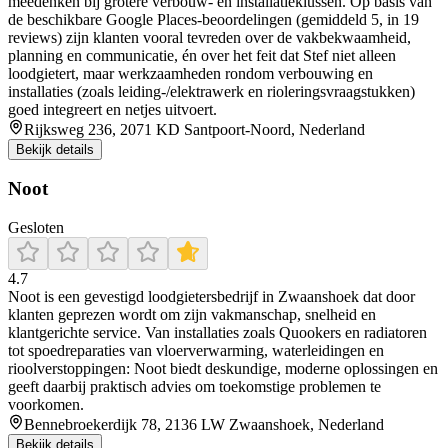
meedenken bij grotere verbouw- en installatieklussen. Op basis van
de beschikbare Google Places-beoordelingen (gemiddeld 5, in 19
reviews) zijn klanten vooral tevreden over de vakbekwaamheid,
planning en communicatie, én over het feit dat Stef niet alleen
loodgietert, maar werkzaamheden rondom verbouwing en
installaties (zoals leiding-/elektrawerk en rioleringsvraagstukken)
goed integreert en netjes uitvoert.
Rijksweg 236, 2071 KD Santpoort-Noord, Nederland
Bekijk details
Noot
Gesloten
4.7
Noot is een gevestigd loodgietersbedrijf in Zwaanshoek dat door
klanten geprezen wordt om zijn vakmanschap, snelheid en
klantgerichte service. Van installaties zoals Quookers en radiatoren
tot spoedreparaties van vloerverwarming, waterleidingen en
rioolverstoppingen: Noot biedt deskundige, moderne oplossingen en
geeft daarbij praktisch advies om toekomstige problemen te
voorkomen.
Bennebroekerdijk 78, 2136 LW Zwaanshoek, Nederland
Bekijk details