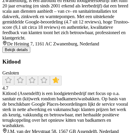
Zwanenburg, is een allround én erkend loodgietersbedrijf met ruim
20 jaar ervaring (en sinds 2001 erkend als leerbedrijf) dat een breed
scala aan diensten aanbiedt – van cv- en sanitairinstallaties tot
dakwerk, zinkwerk en warmtepompen. Met een uitstekende
gemiddelde Google-beoordeling (4.7 uit 12 reviews), hoge Trustoo-
score (9,1 uit circa 18 reviews) en authentieke, kwalitatieve
feedback van klanten toont het zich betrouwbaar, professioneel en
klantgericht.
De Heining 7, 1161 AC Zwanenburg, Nederland
Bekijk details
Kitlood
Gesloten
4.7
Kitlood (Assendelft) is een loodgietersbedrijf met focus op o.a.
sanitair en (kit)werk rondom badkamers/wasbakken. Op basis van
de beschikbare Google Places-beoordelingen lijkt de service vooral
sterk in nette afwerking en vakmanschap: klanten prijzen het werk
als keurig, vakkundig en betrouwbaar, met herhaalde positieve
terugkoppeling over het opnieuw kitten van badkamers en
wasbakken.
J.M. van der Meystraat 58, 1567 GB Assendelft, Nederland