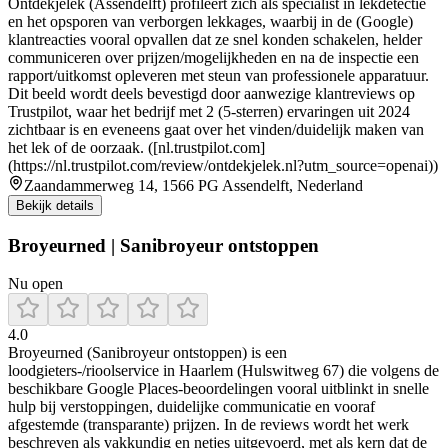
Ontdekjelek (Assendelft) profileert zich als specialist in lekdetectie
en het opsporen van verborgen lekkages, waarbij in de (Google)
klantreacties vooral opvallen dat ze snel konden schakelen, helder
communiceren over prijzen/mogelijkheden en na de inspectie een
rapport/uitkomst opleveren met steun van professionele apparatuur.
Dit beeld wordt deels bevestigd door aanwezige klantreviews op
Trustpilot, waar het bedrijf met 2 (5-sterren) ervaringen uit 2024
zichtbaar is en eveneens gaat over het vinden/duidelijk maken van
het lek of de oorzaak. ([nl.trustpilot.com]
(https://nl.trustpilot.com/review/ontdekjelek.nl?utm_source=openai))
Zaandammerweg 14, 1566 PG Assendelft, Nederland
Bekijk details
Broyeurned | Sanibroyeur ontstoppen
Nu open
4.0
Broyeurned (Sanibroyeur ontstoppen) is een
loodgieters-/rioolservice in Haarlem (Hulswitweg 67) die volgens de
beschikbare Google Places-beoordelingen vooral uitblinkt in snelle
hulp bij verstoppingen, duidelijke communicatie en vooraf
afgestemde (transparante) prijzen. In de reviews wordt het werk
beschreven als vakkundig en netjes uitgevoerd, met als kern dat de