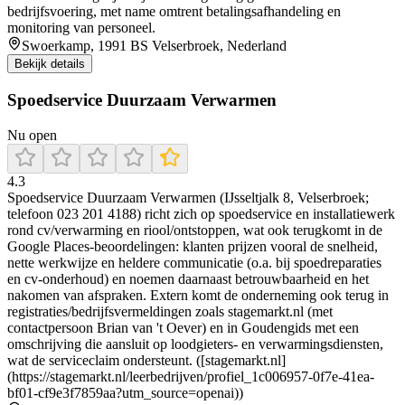
bedrijfsvoering, met name omtrent betalingsafhandeling en
monitoring van personeel.
Swoerkamp, 1991 BS Velserbroek, Nederland
Bekijk details
Spoedservice Duurzaam Verwarmen
Nu open
4.3
Spoedservice Duurzaam Verwarmen (IJsseltjalk 8, Velserbroek;
telefoon 023 201 4188) richt zich op spoedservice en installatiewerk
rond cv/verwarming en riool/ontstoppen, wat ook terugkomt in de
Google Places-beoordelingen: klanten prijzen vooral de snelheid,
nette werkwijze en heldere communicatie (o.a. bij spoedreparaties
en cv-onderhoud) en noemen daarnaast betrouwbaarheid en het
nakomen van afspraken. Extern komt de onderneming ook terug in
registraties/bedrijfsvermeldingen zoals stagemarkt.nl (met
contactpersoon Brian van 't Oever) en in Goudengids met een
omschrijving die aansluit op loodgieters- en verwarmingsdiensten,
wat de serviceclaim ondersteunt. ([stagemarkt.nl]
(https://stagemarkt.nl/leerbedrijven/profiel_1c006957-0f7e-41ea-
bf01-cf9e3f7859aa?utm_source=openai))