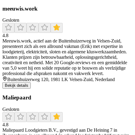
meeuwis.work
Gesloten
4.8
Meeuwis.work, actief aan de Buitenhuizerweg in Velsen‑Zuid,
presenteert zich als een allround vakman (Erik) met expertise in
loodgieterij, elektriciteit, sloten en algemene kluswerkzaamheden.
Klanten prijzen zijn betrouwbaarheid, oplossingsgerichtheid,
creativiteit en netheid. Met 20 Google‑reviews en een gemiddelde
van 5,0 weet hij een solide reputatie op te bouwen als veelzijdige
professional die afspraken nakomt en vakwerk levert.
Buitenhuizerweg 120, 1981 LK Velsen-Zuid, Nederland
Bekijk details
Maliepaard
Gesloten
4.8
Maliepaard Loodgieters B.V., gevestigd aan De Heining 7 in