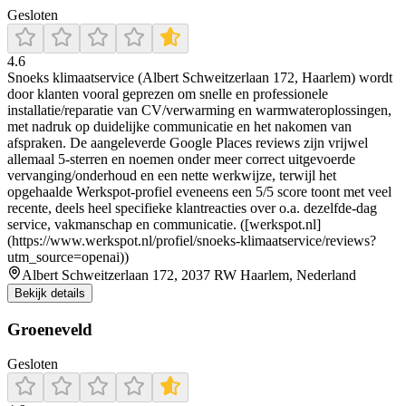
Gesloten
4.6
Snoeks klimaatservice (Albert Schweitzerlaan 172, Haarlem) wordt
door klanten vooral geprezen om snelle en professionele
installatie/reparatie van CV/verwarming en warmwateroplossingen,
met nadruk op duidelijke communicatie en het nakomen van
afspraken. De aangeleverde Google Places reviews zijn vrijwel
allemaal 5-sterren en noemen onder meer correct uitgevoerde
vervanging/onderhoud en een nette werkwijze, terwijl het
opgehaalde Werkspot-profiel eveneens een 5/5 score toont met veel
recente, deels heel specifieke klantreacties over o.a. dezelfde-dag
service, vakmanschap en communicatie. ([werkspot.nl]
(https://www.werkspot.nl/profiel/snoeks-klimaatservice/reviews?
utm_source=openai))
Albert Schweitzerlaan 172, 2037 RW Haarlem, Nederland
Bekijk details
Groeneveld
Gesloten