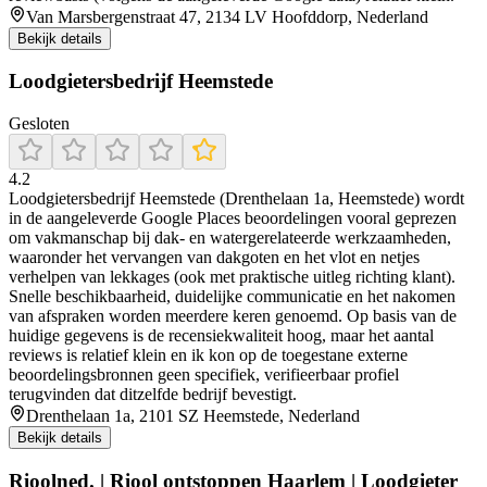
Van Marsbergenstraat 47, 2134 LV Hoofddorp, Nederland
Bekijk details
Loodgietersbedrijf Heemstede
Gesloten
4.2
Loodgietersbedrijf Heemstede (Drenthelaan 1a, Heemstede) wordt
in de aangeleverde Google Places beoordelingen vooral geprezen
om vakmanschap bij dak- en watergerelateerde werkzaamheden,
waaronder het vervangen van dakgoten en het vlot en netjes
verhelpen van lekkages (ook met praktische uitleg richting klant).
Snelle beschikbaarheid, duidelijke communicatie en het nakomen
van afspraken worden meerdere keren genoemd. Op basis van de
huidige gegevens is de recensiekwaliteit hoog, maar het aantal
reviews is relatief klein en ik kon op de toegestane externe
beoordelingsbronnen geen specifiek, verifieerbaar profiel
terugvinden dat ditzelfde bedrijf bevestigt.
Drenthelaan 1a, 2101 SZ Heemstede, Nederland
Bekijk details
Rioolned. | Riool ontstoppen Haarlem | Loodgieter