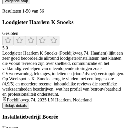
Volgende stap
Resultaten
1
-
50
van
56
Loodgieter Haarlem K Snoeks
Gesloten
5.0
Loodgieter Haarlem K Snoeks (Poeldijkweg 74, Haarlem) lijkt een
zeer goed beoordeelde allround loodgieter/installateur, met klanten
die vooral tevreden zijn over snelheid, communicatie en het
vakkundig verhelpen van uiteenlopende storingen zoals
CV/verwarming, lekkages, toiletten en (riool/afvoer) verstoppingen.
Op Werkspot is K. Snoeks terug te vinden met een hoge score
(4,9/5) en meerdere recente, inhoudelijke reviews die specifieke
werkzaamheden beschrijven, wat het profiel van betrouwbaarheid
en professionaliteit ondersteunt.
Poeldijkweg 74, 2035 LN Haarlem, Nederland
Bekijk details
Installatiebedrijf Boerée
Nu open