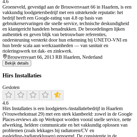
4.6
Groeneveld, gevestigd aan de Brouwersvaart 66 in Haarlem, is een
vakkundig loodgietersbedrijf met een uitstekende reputatie: het
bedrijf heeft een Google-rating van 4.8 op basis van
gebruikerservaringen die snelle service, technische deskundigheid
en klantgericht handelen benadrukken. De beoordelingen lijken
authentiek en geven blijk van betrouwbare referenties,
ondersteuning versterkt door hun erkenning bij UNETO‑VNI en
hun brede scala aan werkzaamheden — van sanitair en
rioleringswerk tot dak- en zinkwerk.
Brouwersvaart 66, 2013 RB Haarlem, Nederland
Bekijk details
Hirs Installaties
Gesloten
4.6
Hirs Installaties is een loodgieters-/installatiebedrijf in Haarlem
(Vrouwehekstraat 29) met een sterk klantbeeld: zowel in de Google
Places-reviews als op Werkspot worden vooral snelle service, nette
afwerking, heldere communicatie en het vakkundig oplossen van
problemen (zoals lekkages bij radiatoren/CV en
gasleiding-/radiatorklussen) genoemd. De consistentie in de