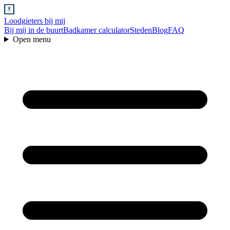
Loodgieters bij mij
Bij mij in de buurt
Badkamer calculator
Steden
Blog
FAQ
Open menu