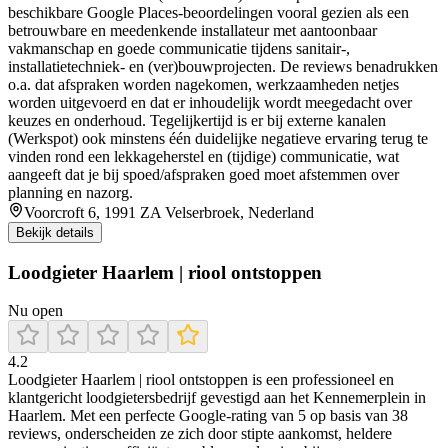
beschikbare Google Places-beoordelingen vooral gezien als een
betrouwbare en meedenkende installateur met aantoonbaar
vakmanschap en goede communicatie tijdens sanitair-,
installatietechniek- en (ver)bouwprojecten. De reviews benadrukken
o.a. dat afspraken worden nagekomen, werkzaamheden netjes
worden uitgevoerd en dat er inhoudelijk wordt meegedacht over
keuzes en onderhoud. Tegelijkertijd is er bij externe kanalen
(Werkspot) ook minstens één duidelijke negatieve ervaring terug te
vinden rond een lekkageherstel en (tijdige) communicatie, wat
aangeeft dat je bij spoed/afspraken goed moet afstemmen over
planning en nazorg.
Voorcroft 6, 1991 ZA Velserbroek, Nederland
Bekijk details
Loodgieter Haarlem | riool ontstoppen
Nu open
4.2
Loodgieter Haarlem | riool ontstoppen is een professioneel en
klantgericht loodgietersbedrijf gevestigd aan het Kennemerplein in
Haarlem. Met een perfecte Google-rating van 5 op basis van 38
reviews, onderscheiden ze zich door stipte aankomst, heldere