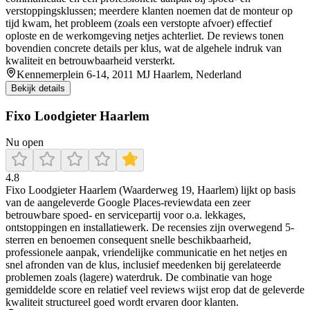
verstoppingsklussen; meerdere klanten noemen dat de monteur op
tijd kwam, het probleem (zoals een verstopte afvoer) effectief
oploste en de werkomgeving netjes achterliet. De reviews tonen
bovendien concrete details per klus, wat de algehele indruk van
kwaliteit en betrouwbaarheid versterkt.
Kennemerplein 6-14, 2011 MJ Haarlem, Nederland
Bekijk details
Fixo Loodgieter Haarlem
Nu open
4.8
Fixo Loodgieter Haarlem (Waarderweg 19, Haarlem) lijkt op basis
van de aangeleverde Google Places-reviewdata een zeer
betrouwbare spoed- en servicepartij voor o.a. lekkages,
ontstoppingen en installatiewerk. De recensies zijn overwegend 5-
sterren en benoemen consequent snelle beschikbaarheid,
professionele aanpak, vriendelijke communicatie en het netjes en
snel afronden van de klus, inclusief meedenken bij gerelateerde
problemen zoals (lagere) waterdruk. De combinatie van hoge
gemiddelde score en relatief veel reviews wijst erop dat de geleverde
kwaliteit structureel goed wordt ervaren door klanten.