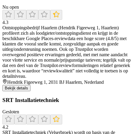
Nu open
4.3
Ontstoppingsbedrijf Haarlem (Hendrik Figeeweg 1, Haarlem)
profileert zich als loodgieter/ontstoppingsdienst en krijgt in de
beschikbare Google Places-reviewdata een hoge score (4.8/5) met
klanten die vooral snelle komst, zorgvuldige aanpak en goede
uitleg/ondersteuning noemen. Ook op Trustpilot worden
overwegend positieve ervaringen gedeeld, met met name aandacht
voor vlotte service en normale/prijsgunstige tarieven; tegelijk valt op
dat een deel van de Trustpilot-reviewformuleringen relatief generiek
en kort is, waardoor “reviewkwaliteit” niet volledig te toetsen is op
detailniveau.
Hendrik Figeeweg 1, 2031 BJ Haarlem, Nederland
Bekijk details
SRT Installatietechniek
Gesloten
4.2
SRT Installatietechniek (Velserbroek) wordt op basis van de