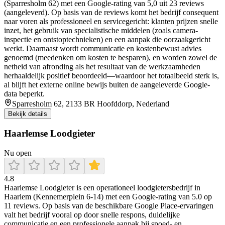
(Sparresholm 62) met een Google-rating van 5,0 uit 23 reviews
(aangeleverd). Op basis van de reviews komt het bedrijf consequent
naar voren als professioneel en servicegericht: klanten prijzen snelle
inzet, het gebruik van specialistische middelen (zoals camera-
inspectie en ontstoptechnieken) en een aanpak die oorzaakgericht
werkt. Daarnaast wordt communicatie en kostenbewust advies
genoemd (meedenken om kosten te besparen), en worden zowel de
netheid van afronding als het resultaat van de werkzaamheden
herhaaldelijk positief beoordeeld—waardoor het totaalbeeld sterk is,
al blijft het externe online bewijs buiten de aangeleverde Google-
data beperkt.
Sparresholm 62, 2133 BR Hoofddorp, Nederland
Bekijk details
Haarlemse Loodgieter
Nu open
4.8
Haarlemse Loodgieter is een operationeel loodgietersbedrijf in
Haarlem (Kennemerplein 6-14) met een Google-rating van 5.0 op
11 reviews. Op basis van de beschikbare Google Place-ervaringen
valt het bedrijf vooral op door snelle respons, duidelijke
communicatie en een professionele aanpak bij spoed- en