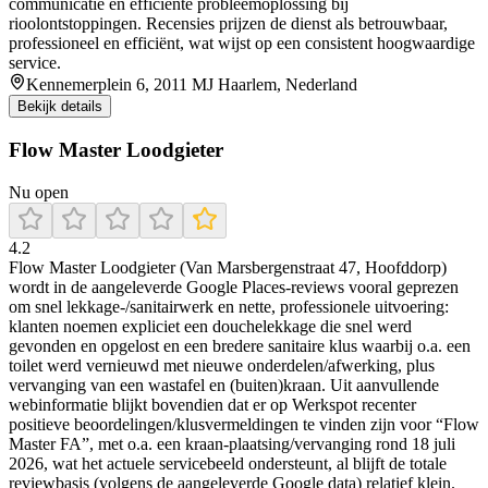
communicatie en efficiënte probleemoplossing bij
rioolontstoppingen. Recensies prijzen de dienst als betrouwbaar,
professioneel en efficiënt, wat wijst op een consistent hoogwaardige
service.
Kennemerplein 6, 2011 MJ Haarlem, Nederland
Bekijk details
Flow Master Loodgieter
Nu open
4.2
Flow Master Loodgieter (Van Marsbergenstraat 47, Hoofddorp)
wordt in de aangeleverde Google Places-reviews vooral geprezen
om snel lekkage-/sanitairwerk en nette, professionele uitvoering:
klanten noemen expliciet een douchelekkage die snel werd
gevonden en opgelost en een bredere sanitaire klus waarbij o.a. een
toilet werd vernieuwd met nieuwe onderdelen/afwerking, plus
vervanging van een wastafel en (buiten)kraan. Uit aanvullende
webinformatie blijkt bovendien dat er op Werkspot recenter
positieve beoordelingen/klusvermeldingen te vinden zijn voor “Flow
Master FA”, met o.a. een kraan-plaatsing/vervanging rond 18 juli
2026, wat het actuele servicebeeld ondersteunt, al blijft de totale
reviewbasis (volgens de aangeleverde Google data) relatief klein.