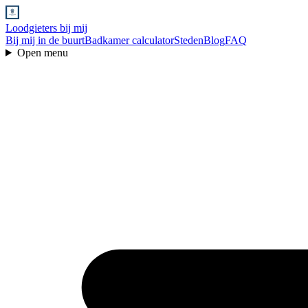
Loodgieters bij mij
Bij mij in de buurt
Badkamer calculator
Steden
Blog
FAQ
Open menu