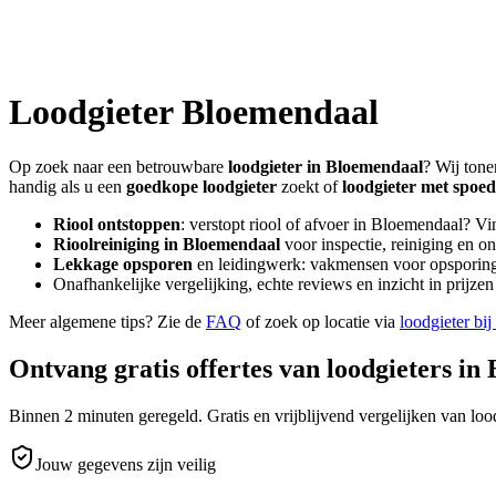
Loodgieter
Bloemendaal
Op zoek naar een betrouwbare
loodgieter in
Bloemendaal
? Wij tone
handig als u een
goedkope loodgieter
zoekt of
loodgieter met spoed
Riool ontstoppen
: verstopt riool of afvoer in
Bloemendaal
? Vi
Rioolreiniging in
Bloemendaal
voor inspectie, reiniging en o
Lekkage opsporen
en leidingwerk: vakmensen voor opsporing 
Onafhankelijke vergelijking, echte reviews en inzicht in prijz
Meer algemene tips? Zie de
FAQ
of zoek op locatie via
loodgieter bij
Ontvang gratis offertes van loodgieters in
Binnen 2 minuten geregeld. Gratis en vrijblijvend vergelijken van lood
Jouw gegevens zijn veilig