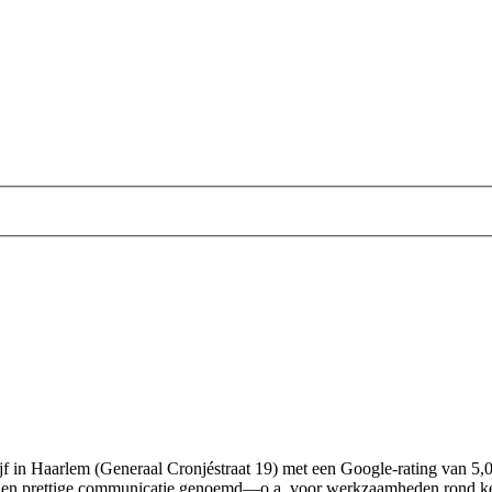
edrijf in Haarlem (Generaal Cronjéstraat 19) met een Google-rating van 
ng en prettige communicatie genoemd—o.a. voor werkzaamheden rond keu