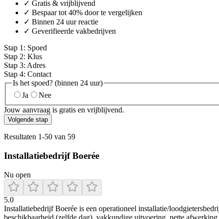
✓ Gratis & vrijblijvend
✓ Bespaar tot 40% door te vergelijken
✓ Binnen 24 uur reactie
✓ Geverifieerde vakbedrijven
Stap
1
:
Spoed
Stap
2
:
Klus
Stap
3
:
Adres
Stap
4
:
Contact
Is het spoed? (binnen 24 uur)
Ja
Nee
Jouw aanvraag is gratis en vrijblijvend.
Volgende stap
Resultaten
1
-
50
van
59
Installatiebedrijf Boerée
Nu open
5.0
Installatiebedrijf Boerée is een operationeel installatie/loodgietersb
beschikbaarheid (zelfde dag), vakkundige uitvoering, nette afwerki