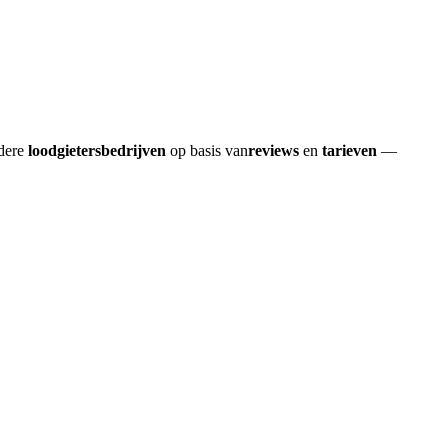
rdere
loodgietersbedrijven
op basis van
reviews
en
tarieven
—