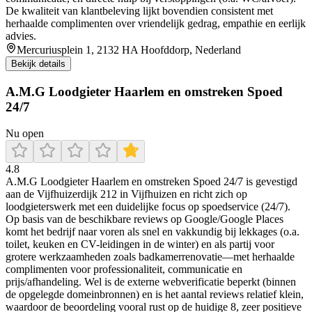
De kwaliteit van klantbeleving lijkt bovendien consistent met
herhaalde complimenten over vriendelijk gedrag, empathie en eerlijk
advies.
Mercuriusplein 1, 2132 HA Hoofddorp, Nederland
Bekijk details
A.M.G Loodgieter Haarlem en omstreken Spoed
24/7
Nu open
4.8
A.M.G Loodgieter Haarlem en omstreken Spoed 24/7 is gevestigd
aan de Vijfhuizerdijk 212 in Vijfhuizen en richt zich op
loodgieterswerk met een duidelijke focus op spoedservice (24/7).
Op basis van de beschikbare reviews op Google/Google Places
komt het bedrijf naar voren als snel en vakkundig bij lekkages (o.a.
toilet, keuken en CV-leidingen in de winter) en als partij voor
grotere werkzaamheden zoals badkamerrenovatie—met herhaalde
complimenten voor professionaliteit, communicatie en
prijs/afhandeling. Wel is de externe webverificatie beperkt (binnen
de opgelegde domeinbronnen) en is het aantal reviews relatief klein,
waardoor de beoordeling vooral rust op de huidige 8, zeer positieve