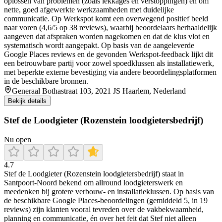
oplossen van problemen (zoals lekkages en verstoppingen) en om
nette, goed afgewerkte werkzaamheden met duidelijke
communicatie. Op Werkspot komt een overwegend positief beeld
naar voren (4,6/5 op 38 reviews), waarbij beoordelaars herhaaldelijk
aangeven dat afspraken worden nagekomen en dat de klus vlot en
systematisch wordt aangepakt. Op basis van de aangeleverde
Google Places reviews en de gevonden Werkspot-feedback lijkt dit
een betrouwbare partij voor zowel spoedklussen als installatiewerk,
met beperkte externe bevestiging via andere beoordelingsplatformen
in de beschikbare bronnen.
Generaal Bothastraat 103, 2021 JS Haarlem, Nederland
Bekijk details
Stef de Loodgieter (Rozenstein loodgietersbedrijf)
Nu open
4.7
Stef de Loodgieter (Rozenstein loodgietersbedrijf) staat in
Santpoort-Noord bekend om allround loodgieterswerk en
meedenken bij grotere verbouw- en installatieklussen. Op basis van
de beschikbare Google Places-beoordelingen (gemiddeld 5, in 19
reviews) zijn klanten vooral tevreden over de vakbekwaamheid,
planning en communicatie, én over het feit dat Stef niet alleen