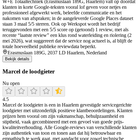
W+E Totaaltechniek (Erasmuslaan 189G, Haarlem) valt op doordat
klanten in korte Google-teksten vooral lof geven voor netjes en
professioneel afgewerkt werk, beleefde communicatie en het
nakomen van afspraken; in de aangeleverde Google Places dataset
staan 3 maal 5/5 sterren. Ook op Werkspot wordt het bedrijf
teruggevonden met een 5/5 score op (getoond) 1 review, met als
recente “laatste review” een klus rond waterleiding en riolering (2
mei 2026), wat suggereert dat de service nog actueel is, al blijft de
totale hoeveelheid publieke reviewdata beperkt.
Erasmuslaan 189G, 2037 LD Haarlem, Nederland
Bekijk details
Marcel de loodgieter
Nu open
4.5
Marcel de loodgieter is een in Haarlem gevestigde servicegerichte
loodgieter met uitzonderlijk positieve klantbeoordelingen. Klanten
prijzen hem vooral om zijn vakmanschap, behulpzaamheid en
stiptheid, vaak gecombineerd met een gevoel van goede prijs-
kwaliteitverhouding. Alle Google-reviews van verschillende klanten
zijn authentiek van toon en tonen aan dat hij betrouwbaar en
empathisch te werk gaat, met aandacht voor zowel technische