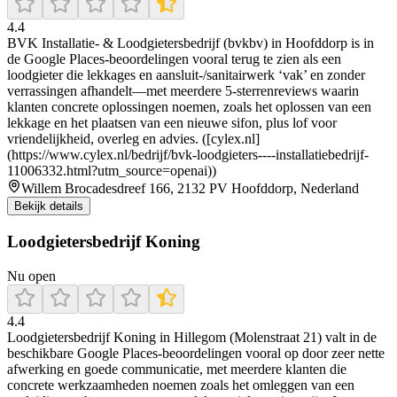
4.4
BVK Installatie- & Loodgietersbedrijf (bvkbv) in Hoofddorp is in
de Google Places-beoordelingen vooral terug te zien als een
loodgieter die lekkages en aansluit-/sanitairwerk ‘vak’ en zonder
verrassingen afhandelt—met meerdere 5-sterrenreviews waarin
klanten concrete oplossingen noemen, zoals het oplossen van een
lekkage en het plaatsen van een nieuwe sifon, plus lof voor
vriendelijkheid, overleg en advies. ([cylex.nl]
(https://www.cylex.nl/bedrijf/bvk-loodgieters----installatiebedrijf-
11006332.html?utm_source=openai))
Willem Brocadesdreef 166, 2132 PV Hoofddorp, Nederland
Bekijk details
Loodgietersbedrijf Koning
Nu open
4.4
Loodgietersbedrijf Koning in Hillegom (Molenstraat 21) valt in de
beschikbare Google Places-beoordelingen vooral op door zeer nette
afwerking en goede communicatie, met meerdere klanten die
concrete werkzaamheden noemen zoals het omleggen van een