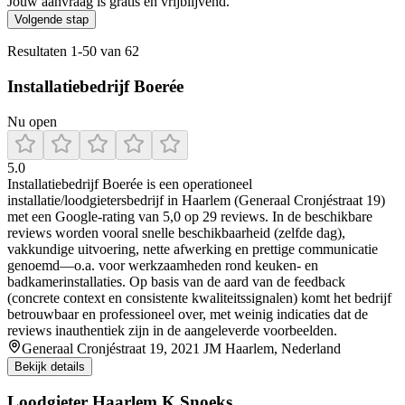
Jouw aanvraag is gratis en vrijblijvend.
Volgende stap
Resultaten
1
-
50
van
62
Installatiebedrijf Boerée
Nu open
5.0
Installatiebedrijf Boerée is een operationeel
installatie/loodgietersbedrijf in Haarlem (Generaal Cronjéstraat 19)
met een Google-rating van 5,0 op 29 reviews. In de beschikbare
reviews worden vooral snelle beschikbaarheid (zelfde dag),
vakkundige uitvoering, nette afwerking en prettige communicatie
genoemd—o.a. voor werkzaamheden rond keuken- en
badkamerinstallaties. Op basis van de aard van de feedback
(concrete context en consistente kwaliteitssignalen) komt het bedrijf
betrouwbaar en professioneel over, met weinig indicaties dat de
reviews inauthentiek zijn in de aangeleverde voorbeelden.
Generaal Cronjéstraat 19, 2021 JM Haarlem, Nederland
Bekijk details
Loodgieter Haarlem K Snoeks