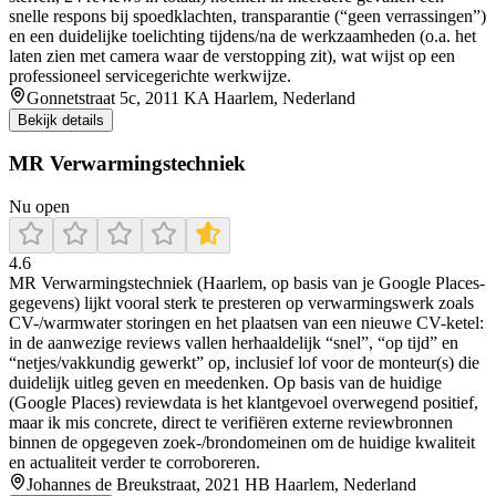
snelle respons bij spoedklachten, transparantie (“geen verrassingen”)
en een duidelijke toelichting tijdens/na de werkzaamheden (o.a. het
laten zien met camera waar de verstopping zit), wat wijst op een
professioneel servicegerichte werkwijze.
Gonnetstraat 5c, 2011 KA Haarlem, Nederland
Bekijk details
MR Verwarmingstechniek
Nu open
4.6
MR Verwarmingstechniek (Haarlem, op basis van je Google Places-
gegevens) lijkt vooral sterk te presteren op verwarmingswerk zoals
CV-/warmwater storingen en het plaatsen van een nieuwe CV-ketel:
in de aanwezige reviews vallen herhaaldelijk “snel”, “op tijd” en
“netjes/vakkundig gewerkt” op, inclusief lof voor de monteur(s) die
duidelijk uitleg geven en meedenken. Op basis van de huidige
(Google Places) reviewdata is het klantgevoel overwegend positief,
maar ik mis concrete, direct te verifiëren externe reviewbronnen
binnen de opgegeven zoek-/brondomeinen om de huidige kwaliteit
en actualiteit verder te corroboreren.
Johannes de Breukstraat, 2021 HB Haarlem, Nederland