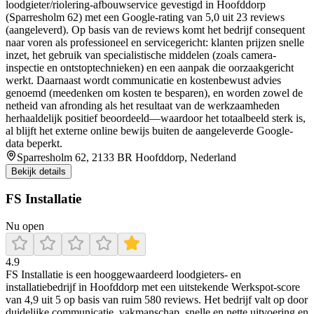
loodgieter/riolering-afbouwservice gevestigd in Hoofddorp
(Sparresholm 62) met een Google-rating van 5,0 uit 23 reviews
(aangeleverd). Op basis van de reviews komt het bedrijf consequent
naar voren als professioneel en servicegericht: klanten prijzen snelle
inzet, het gebruik van specialistische middelen (zoals camera-
inspectie en ontstoptechnieken) en een aanpak die oorzaakgericht
werkt. Daarnaast wordt communicatie en kostenbewust advies
genoemd (meedenken om kosten te besparen), en worden zowel de
netheid van afronding als het resultaat van de werkzaamheden
herhaaldelijk positief beoordeeld—waardoor het totaalbeeld sterk is,
al blijft het externe online bewijs buiten de aangeleverde Google-
data beperkt.
Sparresholm 62, 2133 BR Hoofddorp, Nederland
Bekijk details
FS Installatie
Nu open
4.9
FS Installatie is een hooggewaardeerd loodgieters- en
installatiebedrijf in Hoofddorp met een uitstekende Werkspot-score
van 4,9 uit 5 op basis van ruim 580 reviews. Het bedrijf valt op door
duidelijke communicatie, vakmanschap, snelle en nette uitvoering en