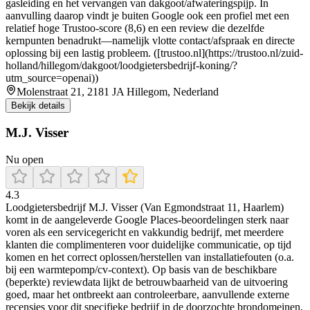
gasleiding en het vervangen van dakgoot/afwateringspijp. In
aanvulling daarop vindt je buiten Google ook een profiel met een
relatief hoge Trustoo-score (8,6) en een review die dezelfde
kernpunten benadrukt—namelijk vlotte contact/afspraak en directe
oplossing bij een lastig probleem. ([trustoo.nl](https://trustoo.nl/zuid-
holland/hillegom/dakgoot/loodgietersbedrijf-koning/?
utm_source=openai))
Molenstraat 21, 2181 JA Hillegom, Nederland
Bekijk details
M.J. Visser
Nu open
4.3
Loodgietersbedrijf M.J. Visser (Van Egmondstraat 11, Haarlem)
komt in de aangeleverde Google Places-beoordelingen sterk naar
voren als een servicegericht en vakkundig bedrijf, met meerdere
klanten die complimenteren voor duidelijke communicatie, op tijd
komen en het correct oplossen/herstellen van installatiefouten (o.a.
bij een warmtepomp/cv-context). Op basis van de beschikbare
(beperkte) reviewdata lijkt de betrouwbaarheid van de uitvoering
goed, maar het ontbreekt aan controleerbare, aanvullende externe
recensies voor dit specifieke bedrijf in de doorzochte brondomeinen,