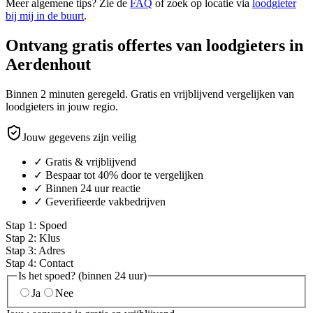
Meer algemene tips? Zie de
FAQ
of zoek op locatie via
loodgieter
bij mij in de buurt
.
Ontvang gratis offertes van loodgieters in
Aerdenhout
Binnen 2 minuten geregeld. Gratis en vrijblijvend vergelijken van
loodgieters in jouw regio.
Jouw gegevens zijn veilig
✓ Gratis & vrijblijvend
✓ Bespaar tot 40% door te vergelijken
✓ Binnen 24 uur reactie
✓ Geverifieerde vakbedrijven
Stap
1
:
Spoed
Stap
2
:
Klus
Stap
3
:
Adres
Stap
4
:
Contact
Is het spoed? (binnen 24 uur)
Ja
Nee