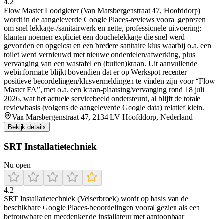
4.2
Flow Master Loodgieter (Van Marsbergenstraat 47, Hoofddorp)
wordt in de aangeleverde Google Places-reviews vooral geprezen
om snel lekkage-/sanitairwerk en nette, professionele uitvoering:
klanten noemen expliciet een douchelekkage die snel werd
gevonden en opgelost en een bredere sanitaire klus waarbij o.a. een
toilet werd vernieuwd met nieuwe onderdelen/afwerking, plus
vervanging van een wastafel en (buiten)kraan. Uit aanvullende
webinformatie blijkt bovendien dat er op Werkspot recenter
positieve beoordelingen/klusvermeldingen te vinden zijn voor “Flow
Master FA”, met o.a. een kraan-plaatsing/vervanging rond 18 juli
2026, wat het actuele servicebeeld ondersteunt, al blijft de totale
reviewbasis (volgens de aangeleverde Google data) relatief klein.
Van Marsbergenstraat 47, 2134 LV Hoofddorp, Nederland
Bekijk details
SRT Installatietechniek
Nu open
4.2
SRT Installatietechniek (Velserbroek) wordt op basis van de
beschikbare Google Places-beoordelingen vooral gezien als een
betrouwbare en meedenkende installateur met aantoonbaar