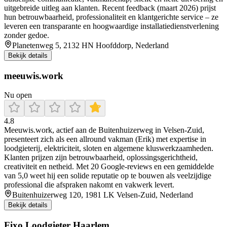
uitgebreide uitleg aan klanten. Recent feedback (maart 2026) prijst
hun betrouwbaarheid, professionaliteit en klantgerichte service – ze
leveren een transparante en hoogwaardige installatiedienstverlening
zonder gedoe.
Planetenweg 5, 2132 HN Hoofddorp, Nederland
Bekijk details
meeuwis.work
Nu open
4.8
Meeuwis.work, actief aan de Buitenhuizerweg in Velsen‑Zuid,
presenteert zich als een allround vakman (Erik) met expertise in
loodgieterij, elektriciteit, sloten en algemene kluswerkzaamheden.
Klanten prijzen zijn betrouwbaarheid, oplossingsgerichtheid,
creativiteit en netheid. Met 20 Google‑reviews en een gemiddelde
van 5,0 weet hij een solide reputatie op te bouwen als veelzijdige
professional die afspraken nakomt en vakwerk levert.
Buitenhuizerweg 120, 1981 LK Velsen-Zuid, Nederland
Bekijk details
Fixo Loodgieter Haarlem