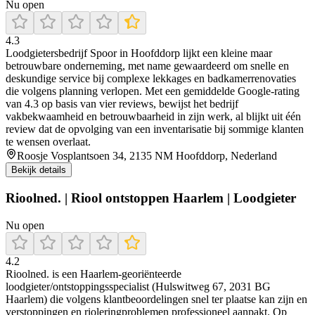
Nu open
4.3
Loodgietersbedrijf Spoor in Hoofddorp lijkt een kleine maar
betrouwbare onderneming, met name gewaardeerd om snelle en
deskundige service bij complexe lekkages en badkamerrenovaties
die volgens planning verlopen. Met een gemiddelde Google-rating
van 4.3 op basis van vier reviews, bewijst het bedrijf
vakbekwaamheid en betrouwbaarheid in zijn werk, al blijkt uit één
review dat de opvolging van een inventarisatie bij sommige klanten
te wensen overlaat.
Roosje Vosplantsoen 34, 2135 NM Hoofddorp, Nederland
Bekijk details
Rioolned. | Riool ontstoppen Haarlem | Loodgieter
Nu open
4.2
Rioolned. is een Haarlem-georiënteerde
loodgieter/ontstoppingsspecialist (Hulswitweg 67, 2031 BG
Haarlem) die volgens klantbeoordelingen snel ter plaatse kan zijn en
verstoppingen en rioleringproblemen professioneel aanpakt. Op