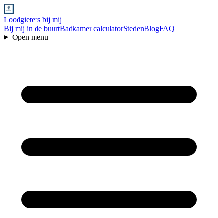
Loodgieters bij mij
Bij mij in de buurt
Badkamer calculator
Steden
Blog
FAQ
Open menu