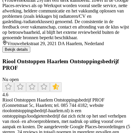
(Vrouwehekstraat 29) met een sterk klantbeeld: zowel in de Google
Places-reviews als op Werkspot worden vooral snelle service, nette
afwerking, heldere communicatie en het vakkundig oplossen van
problemen (zoals lekkages bij radiatoren/CV en
gasleiding-/radiatorklussen) genoemd. De consistentie in de
feedback over vakmanschap, contact en afronding van de klus wijst
op betrouwbaarheid, al blijft het externe reviewbeeld buiten de
genoemde bronnen beperkt beschikbaar.
Vrouwehekstraat 29, 2021 DA Haarlem, Nederland
Bekijk details
Riool Ontstoppen Haarlem Ontstoppingsbedrijf
PROF
Nu open
4.6
Riool Ontstoppen Haarlem Ontstoppingsbedrijf PROF
(Gonnetstraat 5c, Haarlem; tel. 085 744 4182; website
rioolontstoppingsbedrijf-haarlem.nl) is een
ontstoppings/loodgietersbedrijf dat zich richt op het snel verhelpen
van riool- en afvoerproblemen, met nadruk op uitleg vooraf over
aanpak en kosten. De aangeleverde Google Places-beoordelingen (5
sterren, 24 reviews in totaal) noemen in meerdere gevallen een