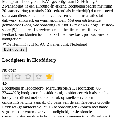
Maliepaard Loodgieters B.V., gevestigd aan De Heining 7 in
Zwanenburg, is een allround én erkend loodgietersbedrijf met ruim
20 jaar ervaring (en sinds 2001 erkend als leerbedrijf) dat een breed
scala aan diensten aanbiedt – van cv- en sanitairinstallaties tot
dakwerk, zinkwerk en warmtepompen. Met een uitstekende
gemiddelde Google-beoordeling (4.7 uit 12 reviews), hoge Trustoo-
score (9,1 uit circa 18 reviews) en authentieke, kwalitatieve
feedback van klanten toont het zich betrouwbaar, professioneel en
klantgericht.
De Heining 7, 1161 AC Zwanenburg, Nederland
Bekijk details
Loodgieter in Hoofddorp
Nu open
4.8
Loodgieter in Hoofddorp (Mercuriusplein 1, Hoofddorp; 06
22444028; loodgieterinhoofddorp.nl) positioneert zich als een lokale
loodgietersdienst met sterke nadruk op snelle service en
oplossingsgerichte aanpak. Op basis van de aangeleverde Google
Reviews (gemiddeld 5/5 bij 18 beoordelingen) komen met name
signalen naar voren over vakkundigheid, professionele
communicatie, en directe hulp bij verstoppingen (o.a. WC/afvoer).