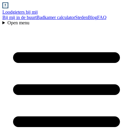
Loodgieters bij mij
Bij mij in de buurt
Badkamer calculator
Steden
Blog
FAQ
Open menu