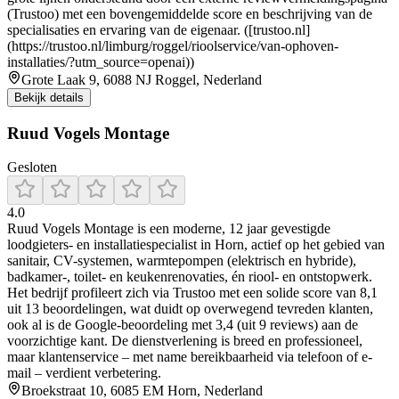
(Trustoo) met een bovengemiddelde score en beschrijving van de
specialisaties en ervaring van de eigenaar. ([trustoo.nl]
(https://trustoo.nl/limburg/roggel/rioolservice/van-ophoven-
installaties/?utm_source=openai))
Grote Laak 9, 6088 NJ Roggel, Nederland
Bekijk details
Ruud Vogels Montage
Gesloten
4.0
Ruud Vogels Montage is een moderne, 12 jaar gevestigde
loodgieters- en installatiespecialist in Horn, actief op het gebied van
sanitair, CV-systemen, warmtepompen (elektrisch en hybride),
badkamer-, toilet- en keukenrenovaties, én riool- en ontstopwerk.
Het bedrijf profileert zich via Trustoo met een solide score van 8,1
uit 13 beoordelingen, wat duidt op overwegend tevreden klanten,
ook al is de Google-beoordeling met 3,4 (uit 9 reviews) aan de
voorzichtige kant. De dienstverlening is breed en professioneel,
maar klantenservice – met name bereikbaarheid via telefoon of e-
mail – verdient verbetering.
Broekstraat 10, 6085 EM Horn, Nederland