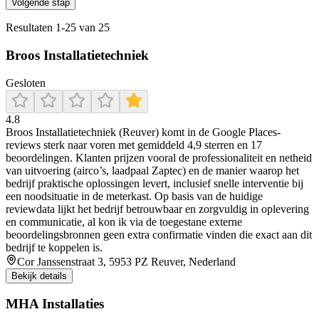
Volgende stap
Resultaten
1
-
25
van
25
Broos Installatietechniek
Gesloten
4.8
Broos Installatietechniek (Reuver) komt in de Google Places-
reviews sterk naar voren met gemiddeld 4,9 sterren en 17
beoordelingen. Klanten prijzen vooral de professionaliteit en netheid
van uitvoering (airco’s, laadpaal Zaptec) en de manier waarop het
bedrijf praktische oplossingen levert, inclusief snelle interventie bij
een noodsituatie in de meterkast. Op basis van de huidige
reviewdata lijkt het bedrijf betrouwbaar en zorgvuldig in oplevering
en communicatie, al kon ik via de toegestane externe
beoordelingsbronnen geen extra confirmatie vinden die exact aan dit
bedrijf te koppelen is.
Cor Janssenstraat 3, 5953 PZ Reuver, Nederland
Bekijk details
MHA Installaties