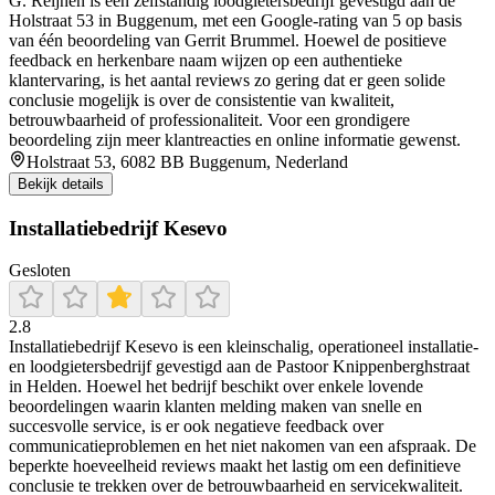
G. Reijnen is een zelfstandig loodgietersbedrijf gevestigd aan de
Holstraat 53 in Buggenum, met een Google‑rating van 5 op basis
van één beoordeling van Gerrit Brummel. Hoewel de positieve
feedback en herkenbare naam wijzen op een authentieke
klantervaring, is het aantal reviews zo gering dat er geen solide
conclusie mogelijk is over de consistentie van kwaliteit,
betrouwbaarheid of professionaliteit. Voor een grondigere
beoordeling zijn meer klantreacties en online informatie gewenst.
Holstraat 53, 6082 BB Buggenum, Nederland
Bekijk details
Installatiebedrijf Kesevo
Gesloten
2.8
Installatiebedrijf Kesevo is een kleinschalig, operationeel installatie-
en loodgietersbedrijf gevestigd aan de Pastoor Knippenberghstraat
in Helden. Hoewel het bedrijf beschikt over enkele lovende
beoordelingen waarin klanten melding maken van snelle en
succesvolle service, is er ook negatieve feedback over
communicatieproblemen en het niet nakomen van een afspraak. De
beperkte hoeveelheid reviews maakt het lastig om een definitieve
conclusie te trekken over de betrouwbaarheid en servicekwaliteit.