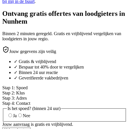
bij mij in de buurt
.
Ontvang gratis offertes van loodgieters in
Nunhem
Binnen 2 minuten geregeld. Gratis en vrijblijvend vergelijken van
loodgieters in jouw regio.
Jouw gegevens zijn veilig
✓ Gratis & vrijblijvend
✓ Bespaar tot 40% door te vergelijken
✓ Binnen 24 uur reactie
✓ Geverifieerde vakbedrijven
Stap
1
:
Spoed
Stap
2
:
Klus
Stap
3
:
Adres
Stap
4
:
Contact
Is het spoed? (binnen 24 uur)
Ja
Nee
Jouw aanvraag is gratis en vrijblijvend.