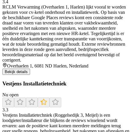
3.4
RCLM Verwarming (Overhaelen 1, Haelen) lijkt vooral te worden
gekozen voor cv-ketel onderhoud en installatiewerk. Op basis van
de beschikbare Google Places reviews komt een consistente rode
draad naar voren van tevreden klanten over vakbekwaamheid,
snelheid en het nakomen van afspraken, waaronder meerdere
positieve ervaringen met een nieuwe HR-ketel. Tegelijkertijd is er
één duidelijke kanttekening over transparantie van voorrijkosten,
wat de totale beoordeling gematigd houdt. Externe reviewbronnen
leverden in deze ronde geen aanvullend, bedrijfsspecifiek
beoordelingsmateriaal op dat het beeld overtuigend bevestigt of
corrigeert.
Overhaelen 1, 6081 ND Haelen, Nederland
Bekijk details
Vestjens Installatietechniek
Nu open
3.3
Vestjens Installatietechniek (Roggelsedijk 3, Meijel) is een
loodgieter/installateur die blijkens de reviews wisselend wordt
ervaren: aan de positieve kant komen meerdere meldingen terug
over snelle respons, behulpzaamheid, het nakomen van afspraken en