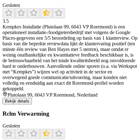
Gesloten
3.5
Kempkes Installatie (Plutolaan 99, 6043 VP Roermond) is een
operationeel installatie-/loodgietersbedrijf met volgens de Google
Places-gegevens een 5/5 beoordeling op basis van 1 klantreview. Op
basis van die beperkte reviewdata lijkt de klantervaring positief (ten
minste één review van Ben Hayes met 5 sterren), maar omdat er
weinig onafhankelijke en kwantitatieve feedback beschikbaar is, is
de betrouwbaarheid van het totale kwaliteitsbeeld nog onvoldoende
hard te onderbouwen. Aanvullende online sporen (o.a. via Werkspot
met “Kempkes”) wijzen wel op activiteit in de sector en
overwegend goede communicatie/uitvoering, maar konden niet
volledig en eenduidig aan exact dit Roermond-profiel worden
gekoppeld.
Plutolaan 99, 6043 VP Roermond, Nederland
Bekijk details
Rclm Verwarming
Gesloten