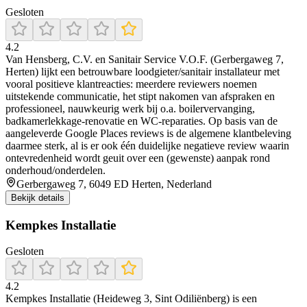
Gesloten
4.2
Van Hensberg, C.V. en Sanitair Service V.O.F. (Gerbergaweg 7,
Herten) lijkt een betrouwbare loodgieter/sanitair installateur met
vooral positieve klantreacties: meerdere reviewers noemen
uitstekende communicatie, het stipt nakomen van afspraken en
professioneel, nauwkeurig werk bij o.a. boilervervanging,
badkamerlekkage-renovatie en WC-reparaties. Op basis van de
aangeleverde Google Places reviews is de algemene klantbeleving
daarmee sterk, al is er ook één duidelijke negatieve review waarin
ontevredenheid wordt geuit over een (gewenste) aanpak rond
onderhoud/onderdelen.
Gerbergaweg 7, 6049 ED Herten, Nederland
Bekijk details
Kempkes Installatie
Gesloten
4.2
Kempkes Installatie (Heideweg 3, Sint Odiliënberg) is een