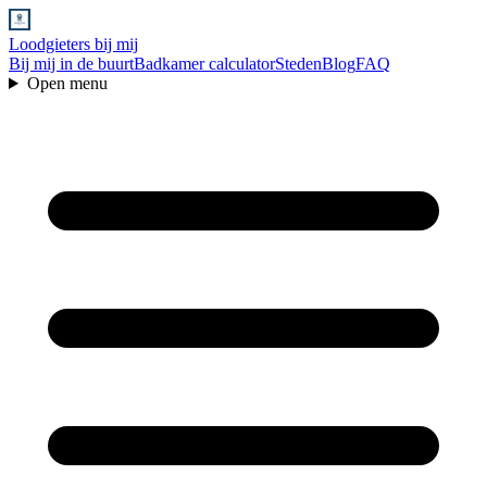
Loodgieters bij mij
Bij mij in de buurt
Badkamer calculator
Steden
Blog
FAQ
Open menu