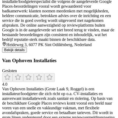
installatie/loodgieterspecialist die volgens de aangeleverde Google
Places-beoordelingen vooral wordt gewaardeerd voor
badkamerwerk: klanten noemen meedenken met mogelijkheden,
heldere communicatie, betrokken advies over de inrichting en een
service die in goed overleg wordt uitgevoerd met nagekomen
afspraken. De online aanwezigheid op reviewplatforms buiten
Google is in de aangeleverde set niet breed terug te vinden, maar de
bestaande beoordelingen zijn consistent en inhoudelijk, wat het
bedrijf reputatie-sterk maakt binnen de beschikbare data.
Heideweg 3, 6077 PK Sint Odiliënberg, Nederland
Bekijk details
Van Ophoven Installaties
Gesloten
4.0
Van Ophoven Installaties (Grote Laak 9, Roggel) is een
installateur/loodgieter die zich richt op o.a. CV-installaties en
aanverwant installatiewerk zoals sanitair en riolering. Op basis van
de beschikbare Google Places reviews komt vooral een beeld naar
voren van een snelle en vakkundige vakman, met flexibele
avondafspraken, goede service en betaalbare tarieven. Dit wordt in
grote lijnen ondersteund door een externe reviewvermeldingspagina