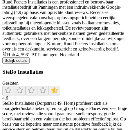
Ruud Peeters Installaties is een professioneel en betrouwbaar
installatiebedrijf uit Panningen met een indrukwekkende Google-
rating (4,9) op basis van oprechte klantreviews. Recensies
weerspiegelen vakmanschap, oplossingsgerichtheid en eerlijke
prijsstelling bij uiteenlopende klussen zoals badkamerrenovaties,
toiletinstallaties en lekkageherstel. De reviewpatronen zijn
authentiek: gebruikers met herkenbare namen geven gedetailleerde
feedback, over een langere periode, zonder duidelijke aanwijzingen
voor nepbeoordelingen. Kortom, Ruud Peeters Installaties komt
over als een deskundig, servicegericht en geloofwaardig bedrijf.
Hub 4, 5981 PT Panningen, Nederland
Bekijk details
SteBo Installaties
Gesloten
4.6
SteBo Installaties (Dorpstraat 49, Horn) profileert zich als
loodgieter/installatiebedrijf en krijgt op Google-Places een zeer hoge
score, met reviews die vooral gaan over snelle respons, goede
bereikbaarheid en een vakman die het probleem effectief oplost. Op
basis van de beperkte maar consistente positieve feedback lijkt de
service sterk en betrouwbaar, terwijl de datadekking online buiten