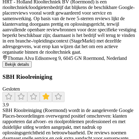
HRT - Holland Riooltechniek BV (Roermond) is een
riooltechniek/loodgietersbedrijf dat blijkens de beschikbare Google-
placereviews vooral wordt gewaardeerd voor service en
samenwerking. Op basis van de twee 5-sterren reviews lijkt de
klantervaring doorgaans prettig en oplossingsgericht, terwijl
aanvullende openbare reviewbronnen voor deze specifieke vestiging
beperkt beschikbaar zijn; daarnaast is het bedrijf wél terug te vinden
in een branche-/opleidingscontext (StageMarkt) met dezelfde
adresgegevens, wat erop kan wijzen dat het om een actieve
organisatie binnen de riooltechniek gaat.
Thomas Alva Edisonweg 9, 6045 GN Roermond, Nederland
Bekijk details
SBH Rioolreiniging
Gesloten
3.9
SBH Rioolreiniging (Roermond) wordt in de aangeleverde Google
Places-beoordelingen overwegend positief omschreven: klanten
rapporteren dat afvoer- en rioolproblemen professioneel en met
duidelijke uitleg worden aangepakt, met nadruk op
oplossingsgerichtheid en betrouwbaarheid. De reviews noemen
daarnaast snelle service en ook extra aandacht voor aanverwante