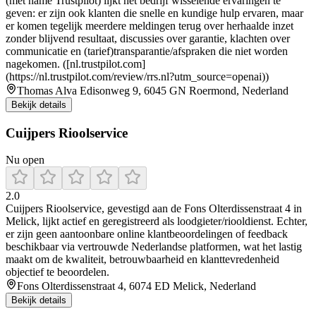
(met name Trustpilot) lijkt het bedrijf wisselende ervaringen te
geven: er zijn ook klanten die snelle en kundige hulp ervaren, maar
er komen tegelijk meerdere meldingen terug over herhaalde inzet
zonder blijvend resultaat, discussies over garantie, klachten over
communicatie en (tarief)transparantie/afspraken die niet worden
nagekomen. ([nl.trustpilot.com]
(https://nl.trustpilot.com/review/rrs.nl?utm_source=openai))
Thomas Alva Edisonweg 9, 6045 GN Roermond, Nederland
Bekijk details
Cuijpers Rioolservice
Nu open
2.0
Cuijpers Rioolservice, gevestigd aan de Fons Olterdissenstraat 4 in
Melick, lijkt actief en geregistreerd als loodgieter/riooldienst. Echter,
er zijn geen aantoonbare online klantbeoordelingen of feedback
beschikbaar via vertrouwde Nederlandse platformen, wat het lastig
maakt om de kwaliteit, betrouwbaarheid en klanttevredenheid
objectief te beoordelen.
Fons Olterdissenstraat 4, 6074 ED Melick, Nederland
Bekijk details