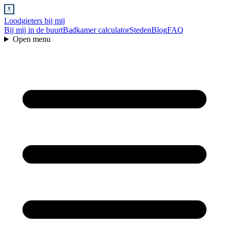
Loodgieters bij mij
Bij mij in de buurt
Badkamer calculator
Steden
Blog
FAQ
Open menu