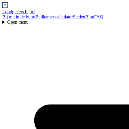
Loodgieters bij mij
Bij mij in de buurt
Badkamer calculator
Steden
Blog
FAQ
Open menu