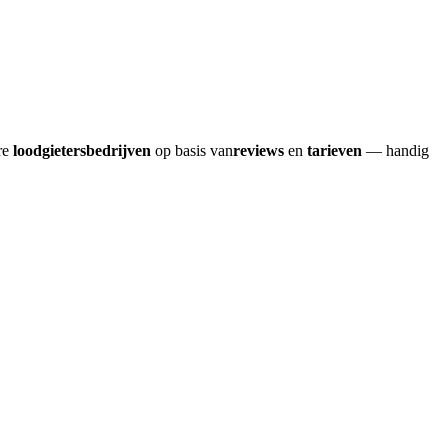
re
loodgietersbedrijven
op basis van
reviews
en
tarieven
— handig