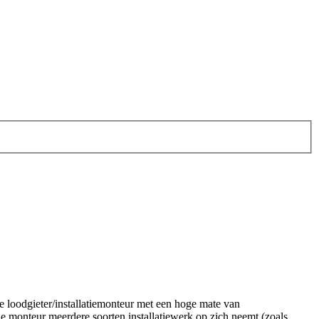
 loodgieter/installatiemonteur met een hoge mate van
de monteur meerdere soorten installatiewerk op zich neemt (zoals