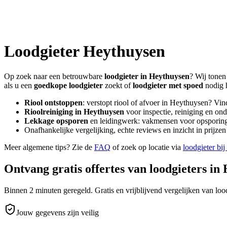
Loodgieter
Heythuysen
Op zoek naar een betrouwbare
loodgieter in
Heythuysen
? Wij tonen
als u een
goedkope loodgieter
zoekt of
loodgieter met spoed
nodig 
Riool ontstoppen
: verstopt riool of afvoer in
Heythuysen
? Vin
Rioolreiniging in
Heythuysen
voor inspectie, reiniging en ond
Lekkage opsporen
en leidingwerk: vakmensen voor opsporing 
Onafhankelijke vergelijking, echte reviews en inzicht in prijz
Meer algemene tips? Zie de
FAQ
of zoek op locatie via
loodgieter bij
Ontvang gratis offertes van loodgieters in
Binnen 2 minuten geregeld. Gratis en vrijblijvend vergelijken van lood
Jouw gegevens zijn veilig