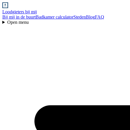
Loodgieters bij mij
Bij mij in de buurt
Badkamer calculator
Steden
Blog
FAQ
Open menu