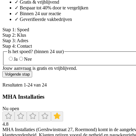
✓ Gratis & vrijblijvend
✓ Bespaar tot 40% door te vergelijken
✓ Binnen 24 uur reactie
✓ Geverifieerde vakbedrijven
Stap
1
:
Spoed
Stap
2
:
Klus
Stap
3
:
Adres
Stap
4
:
Contact
Is het spoed? (binnen 24 uur)
Ja
Nee
Jouw aanvraag is gratis en vrijblijvend.
Volgende stap
Resultaten
1
-
24
van
24
MHA Installaties
Nu open
4.8
MHA Installaties (Gershwinstraat 27, Roermond) komt in de aangeleve
klanttevredenheid. Klanten prijzen vooral de netheid en nauwkeurighe