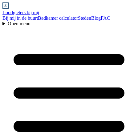
Loodgieters bij mij
Bij mij in de buurt
Badkamer calculator
Steden
Blog
FAQ
Open menu