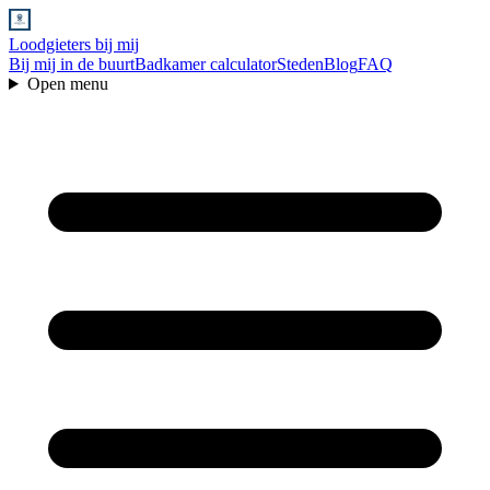
Loodgieters bij mij
Bij mij in de buurt
Badkamer calculator
Steden
Blog
FAQ
Open menu