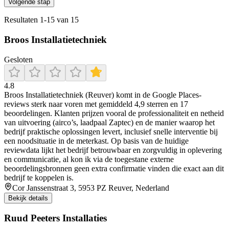
Volgende stap
Resultaten
1
-
15
van
15
Broos Installatietechniek
Gesloten
4.8
Broos Installatietechniek (Reuver) komt in de Google Places-
reviews sterk naar voren met gemiddeld 4,9 sterren en 17
beoordelingen. Klanten prijzen vooral de professionaliteit en netheid
van uitvoering (airco’s, laadpaal Zaptec) en de manier waarop het
bedrijf praktische oplossingen levert, inclusief snelle interventie bij
een noodsituatie in de meterkast. Op basis van de huidige
reviewdata lijkt het bedrijf betrouwbaar en zorgvuldig in oplevering
en communicatie, al kon ik via de toegestane externe
beoordelingsbronnen geen extra confirmatie vinden die exact aan dit
bedrijf te koppelen is.
Cor Janssenstraat 3, 5953 PZ Reuver, Nederland
Bekijk details
Ruud Peeters Installaties