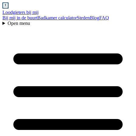
Loodgieters bij mij
Bij mij in de buurt
Badkamer calculator
Steden
Blog
FAQ
Open menu