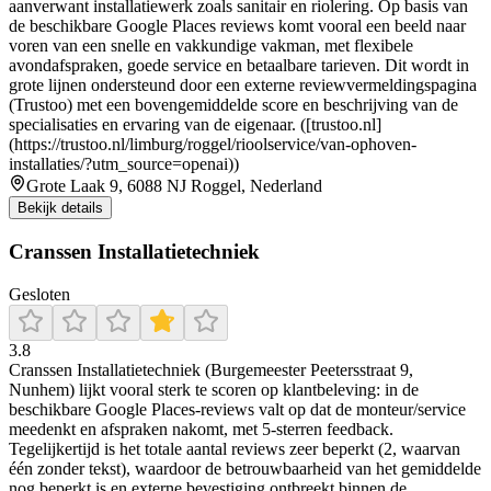
aanverwant installatiewerk zoals sanitair en riolering. Op basis van
de beschikbare Google Places reviews komt vooral een beeld naar
voren van een snelle en vakkundige vakman, met flexibele
avondafspraken, goede service en betaalbare tarieven. Dit wordt in
grote lijnen ondersteund door een externe reviewvermeldingspagina
(Trustoo) met een bovengemiddelde score en beschrijving van de
specialisaties en ervaring van de eigenaar. ([trustoo.nl]
(https://trustoo.nl/limburg/roggel/rioolservice/van-ophoven-
installaties/?utm_source=openai))
Grote Laak 9, 6088 NJ Roggel, Nederland
Bekijk details
Cranssen Installatietechniek
Gesloten
3.8
Cranssen Installatietechniek (Burgemeester Peetersstraat 9,
Nunhem) lijkt vooral sterk te scoren op klantbeleving: in de
beschikbare Google Places-reviews valt op dat de monteur/service
meedenkt en afspraken nakomt, met 5-sterren feedback.
Tegelijkertijd is het totale aantal reviews zeer beperkt (2, waarvan
één zonder tekst), waardoor de betrouwbaarheid van het gemiddelde
nog beperkt is en externe bevestiging ontbreekt binnen de