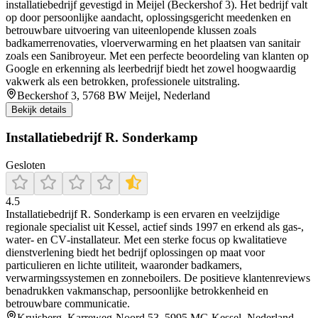
installatiebedrijf gevestigd in Meijel (Beckershof 3). Het bedrijf valt
op door persoonlijke aandacht, oplossingsgericht meedenken en
betrouwbare uitvoering van uiteenlopende klussen zoals
badkamerrenovaties, vloerverwarming en het plaatsen van sanitair
zoals een Sanibroyeur. Met een perfecte beoordeling van klanten op
Google en erkenning als leerbedrijf biedt het zowel hoogwaardig
vakwerk als een betrokken, professionele uitstraling.
Beckershof 3, 5768 BW Meijel, Nederland
Bekijk details
Installatiebedrijf R. Sonderkamp
Gesloten
4.5
Installatiebedrijf R. Sonderkamp is een ervaren en veelzijdige
regionale specialist uit Kessel, actief sinds 1997 en erkend als gas‐,
water‐ en CV‐installateur. Met een sterke focus op kwalitatieve
dienstverlening biedt het bedrijf oplossingen op maat voor
particulieren en lichte utiliteit, waaronder badkamers,
verwarmingssystemen en zonneboilers. De positieve klantenreviews
benadrukken vakmanschap, persoonlijke betrokkenheid en
betrouwbare communicatie.
Kruisberg, Karreweg-Noord 53, 5995 MG Kessel, Nederland