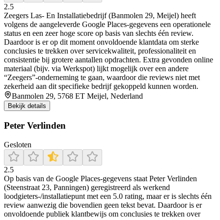
2.5
Zeegers Las- En Installatiebedrijf (Banmolen 29, Meijel) heeft
volgens de aangeleverde Google Places-gegevens een operationele
status en een zeer hoge score op basis van slechts één review.
Daardoor is er op dit moment onvoldoende klantdata om sterke
conclusies te trekken over servicekwaliteit, professionaliteit en
consistentie bij grotere aantallen opdrachten. Extra gevonden online
materiaal (bijv. via Werkspot) lijkt mogelijk over een andere
“Zeegers”-onderneming te gaan, waardoor die reviews niet met
zekerheid aan dit specifieke bedrijf gekoppeld kunnen worden.
Banmolen 29, 5768 ET Meijel, Nederland
Bekijk details
Peter Verlinden
Gesloten
2.5
Op basis van de Google Places-gegevens staat Peter Verlinden
(Steenstraat 23, Panningen) geregistreerd als werkend
loodgieters-/installatiepunt met een 5.0 rating, maar er is slechts één
review aanwezig die bovendien geen tekst bevat. Daardoor is er
onvoldoende publiek klantbewijs om conclusies te trekken over