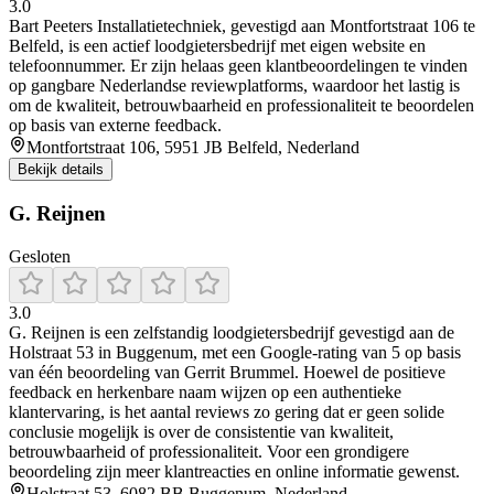
3.0
Bart Peeters Installatietechniek, gevestigd aan Montfortstraat 106 te
Belfeld, is een actief loodgietersbedrijf met eigen website en
telefoonnummer. Er zijn helaas geen klantbeoordelingen te vinden
op gangbare Nederlandse reviewplatforms, waardoor het lastig is
om de kwaliteit, betrouwbaarheid en professionaliteit te beoordelen
op basis van externe feedback.
Montfortstraat 106, 5951 JB Belfeld, Nederland
Bekijk details
G. Reijnen
Gesloten
3.0
G. Reijnen is een zelfstandig loodgietersbedrijf gevestigd aan de
Holstraat 53 in Buggenum, met een Google‑rating van 5 op basis
van één beoordeling van Gerrit Brummel. Hoewel de positieve
feedback en herkenbare naam wijzen op een authentieke
klantervaring, is het aantal reviews zo gering dat er geen solide
conclusie mogelijk is over de consistentie van kwaliteit,
betrouwbaarheid of professionaliteit. Voor een grondigere
beoordeling zijn meer klantreacties en online informatie gewenst.
Holstraat 53, 6082 BB Buggenum, Nederland