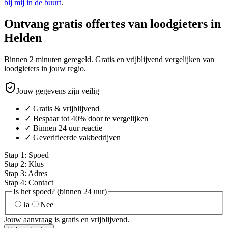
bij mij in de buurt
.
Ontvang gratis offertes van loodgieters in
Helden
Binnen 2 minuten geregeld. Gratis en vrijblijvend vergelijken van
loodgieters in jouw regio.
Jouw gegevens zijn veilig
✓ Gratis & vrijblijvend
✓ Bespaar tot 40% door te vergelijken
✓ Binnen 24 uur reactie
✓ Geverifieerde vakbedrijven
Stap
1
:
Spoed
Stap
2
:
Klus
Stap
3
:
Adres
Stap
4
:
Contact
Is het spoed? (binnen 24 uur)
Ja
Nee
Jouw aanvraag is gratis en vrijblijvend.