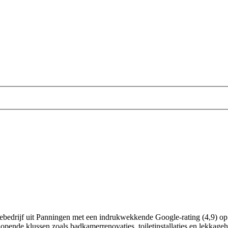
atiebedrijf uit Panningen met een indrukwekkende Google-rating (4,9) o
nlopende klussen zoals badkamerrenovaties, toiletinstallaties en lekkag