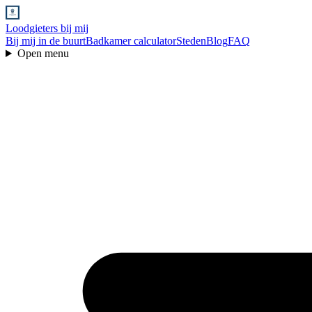
Loodgieters bij mij
Bij mij in de buurt
Badkamer calculator
Steden
Blog
FAQ
Open menu