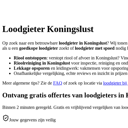
Loodgieter
Koningslust
Op zoek naar een betrouwbare
loodgieter in
Koningslust
? Wij tonen
als u een
goedkope loodgieter
zoekt of
loodgieter met spoed
nodig 
Riool ontstoppen
: verstopt riool of afvoer in
Koningslust
? Vin
Rioolreiniging in
Koningslust
voor inspectie, reiniging en ond
Lekkage opsporen
en leidingwerk: vakmensen voor opsporing 
Onafhankelijke vergelijking, echte reviews en inzicht in prijz
Meer algemene tips? Zie de
FAQ
of zoek op locatie via
loodgieter bij
Ontvang gratis offertes van loodgieters in
Binnen 2 minuten geregeld. Gratis en vrijblijvend vergelijken van lood
Jouw gegevens zijn veilig