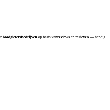
re
loodgietersbedrijven
op basis van
reviews
en
tarieven
— handig