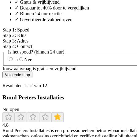
✓ Gratis & vrijblijvend
✓ Bespaar tot 40% door te vergelijken
✓ Binnen 24 uur reactie
✓ Geverifieerde vakbedrijven
Stap
1
:
Spoed
Stap
2
:
Klus
Stap
3
:
Adres
Stap
4
:
Contact
Is het spoed? (binnen 24 uur)
Ja
Nee
Jouw aanvraag is gratis en vrijblijvend.
Volgende stap
Resultaten
1
-
12
van
12
Ruud Peeters Installaties
Nu open
4.8
Ruud Peeters Installaties is een professioneel en betrouwbaar install
vakmanschap, oplossingsgerichtheid en eerlijke prijsstelling bij uitee