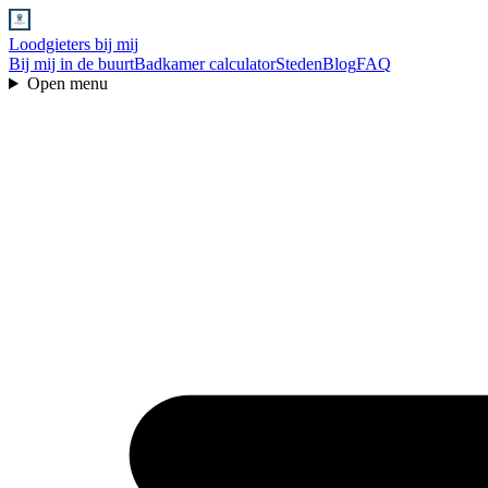
Loodgieters bij mij
Bij mij in de buurt
Badkamer calculator
Steden
Blog
FAQ
Open menu