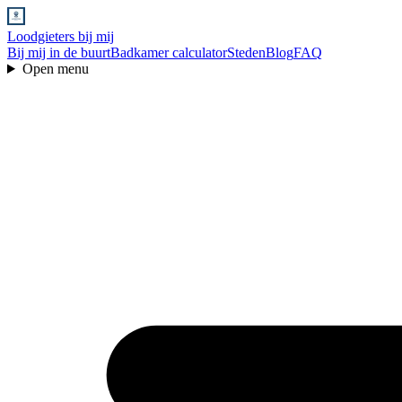
Loodgieters bij mij
Bij mij in de buurt
Badkamer calculator
Steden
Blog
FAQ
Open menu