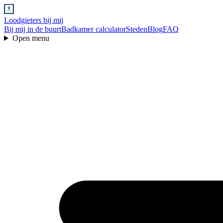
Loodgieters bij mij
Bij mij in de buurt
Badkamer calculator
Steden
Blog
FAQ
Open menu